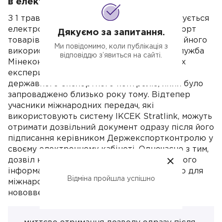
в електронній формі.
З 1 травня 2025 року в Україні запроваджується
електронна форма видачі дозволів на імпорт
Дякуємо за запитання.
товарів військового призначення та подвійного
Ми повідомимо, коли публікація з
використання. Про це повідомляє прес-служба
відповіддю з’явиться на сайті.
Мінекономіки. Це стало можливим у межах
експериментального проекту в сфері
державного експортного контролю, який було
запроваджено близько року тому. Відтепер
учасники міжнародних передач, які
використовують систему ІКСЕК Stratlink, можуть
отримати дозвільний документ одразу після його
підписання керівником Держекспортконтролю у
своєму електронному кабінеті. Одночасно з тим,
дозвіл надсилається до Єдиного державного
інформаційного веб-порталу «Єдине вікно для
Відміна пройшла успішно
міжнародної торгівлі». Серед переваг
нововведення: