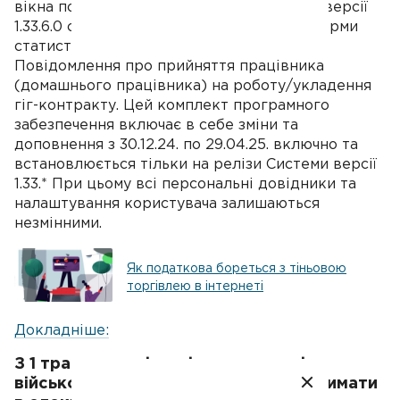
вікна подання електронної звітності» до версії
1.33.6.0 станом на 29.04.25. Додано нові форми
статистичної звітності та нову форму
Повідомлення про прийняття працівника
(домашнього працівника) на роботу/укладення
гіг-контракту. Цей комплект програмного
забезпечення включає в себе зміни та
доповнення з 30.12.24. по 29.04.25. включно та
встановлюється тільки на релізи Системи версії
1.33.* При цьому всі персональні довідники та
налаштування користувача залишаються
незмінними.
Як податкова бореться з тіньовою
торгівлею в інтернеті
Докладніше:
З 1 травня дозвіл на імпорт товарів
військового призначення можна отримати