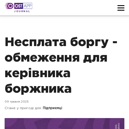
JOURNAL
Несплата боргу -
обмеження для
керівника
боржника
09 травня 2025
Стане у пригоді для:
Підприємці