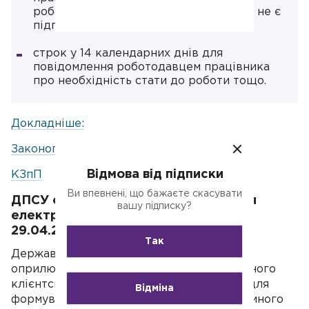
роботодавцем - фізичною особою, яка не є
підприємцем;
строк у 14 календарних днів для
повідомлення роботодавцем працівника
про необхідність стати до роботи тощо.
Докладніше:
Законопроект №12255-1
Відмова від підписки
КЗпП
Ви впевнені, що бажаєте скасувати
ДПСУ оновила «Єдине вікно подання
вашу підписку?
електронної звітності» станом на
29.04.25.
Так
Державна податкова служба України
оприлюднила оновлення до спеціалізованого
клієнтського програмного забезпечення для
Відміна
формування та подання звітності до «Єдиного