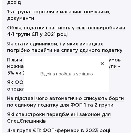
дохід
1-а група: торгівля в магазині, помічники,
документи
Облік, податки і звітність у сільгоспвиробників
4-ї групи ЄП у 2021 році
Як стати єдинником, і у яких випадках
потрібно перейти на сплату єдиного податку
Пільги для ФОП в воєнний стан, за яких умов
можна не платити ЄСВ та ЄП? ФОП 3 групи -
5% чи 2%
Відміна пройшла успішно
Як ФОПу правильно обрати групу
оподаткування
На підставі чого автоматично списують борги
по єдиному податку для ФОП 1 та 2 групи
Які спецстроки передбачені законом для
СпецЄпешників
4-а група ЄП: ФОП-фермери в 2023 році