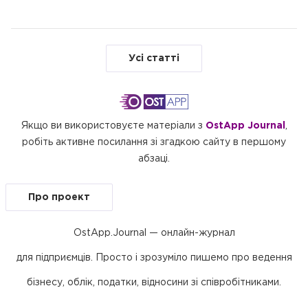
Діяльність ФОП у 2026 році: ліміти доходів,
податки, законодавчі зміни
Повернення до єдиного податку після
перевищення ліміту у 2025 році: детальне
Усі статті
роз’яснення з урахуванням практики 2026
року
Якщо ви використовуєте матеріали з
OstApp Journal
,
робіть активне посилання зі згадкою сайту в першому
абзаці.
Про проект
OstApp.Journal — онлайн-журнал
для підприємців. Просто і зрозуміло пишемо про ведення
бізнесу, облік, податки, відносини зі співробітниками.