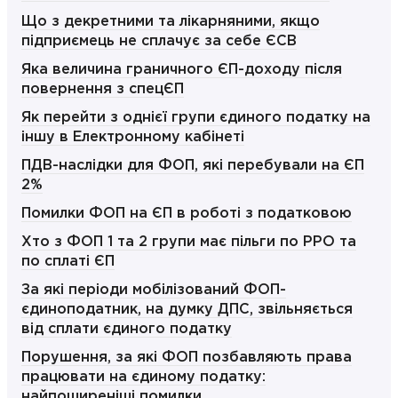
Що з декретними та лікарняними, якщо
підприємець не сплачує за себе ЄСВ
Яка величина граничного ЄП-доходу після
повернення з спецЄП
Як перейти з однієї групи єдиного податку на
іншу в Електронному кабінеті
ПДВ-наслідки для ФОП, які перебували на ЄП
2%
Помилки ФОП на ЄП в роботі з податковою
Хто з ФОП 1 та 2 групи має пільги по РРО та
по сплаті ЄП
За які періоди мобілізований ФОП-
єдиноподатник, на думку ДПС, звільняється
від сплати єдиного податку
Порушення, за які ФОП позбавляють права
працювати на єдиному податку:
найпоширеніші помилки