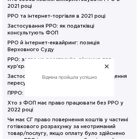
2021 році
РРО та інтернет-торгівля в 2021 році
Застосування РРО: як податківці
консультують ФОП
РРО й інтернет-еквайринг: позиція
Верховного Суду
РРО: заява на реєстрацію, рішення для
кур'єра, оплата на рахунок ФОП
Застосування РРО/ПРРО під час проведення
Відміна пройшла успішно
пересувної торгівлі для ФОП-єдинників
ПРРО: топ-11 питань та відповідей
Хто з ФОП має право працювати без РРО у
2022 році
Чи має СГ право повернення коштів у частині
готівкового розрахунку за неотриманий
товар/послугу, якщо оплату було здійснено