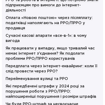
РРО та робота в інтернеті: що потрібно знати
підприємцям про вимоги до інтернет-
діяльності
Оплата «Новою поштою» через післяплату:
податківці наполягають на РРО/ПРРО у
продавця
Сучасні касові апарати «все-в-1»: в чому
вигода
Як працювати у випадку, якщо тривалий час
немає інтернет з'єднання? Як подолати
проблеми РРО/ПРРО користувачів
Передплата через інтернет-еквайринг: коли її
слід провести через РРО?
Перейменування вулиці та РРО
Які передбачені штрафи у 2024 році за
порушення роботи з РРО/ПРРО:
найпоширеніші порушення і розміри штрафів
Чи буде РРО-штраф за несвоєчасне