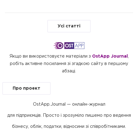
Чому питання РРО/ПРРО і терміналів у
блекауті залишається гострим
Актуальні підходи податкових органів до
Усі статті
застосування РРО: нові ризики, позиція
податкової та судова практика
Оплата за IBAN, РРО та податкові наслідки: як
визначити дату чека, податкової накладної та
Якщо ви використовуєте матеріали з
OstApp Journal
,
доходу за єдиним податком
робіть активне посилання зі згадкою сайту в першому
Правила обліку та оподаткування
абзаці.
безготівкових операцій, що здійснюються
через РРО/ПРРО
Про проект
OstApp.Journal — онлайн-журнал
для підприємців. Просто і зрозуміло пишемо про ведення
бізнесу, облік, податки, відносини зі співробітниками.