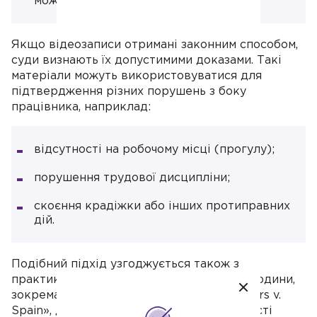
може розглядатися як незаконне.
Якщо відеозаписи отримані законним способом,
суди визнають їх допустимими доказами. Такі
матеріали можуть використовуватися для
підтвердження різних порушень з боку
працівника, наприклад:
відсутності на робочому місці (прогулу);
порушення трудової дисципліни;
скоєння крадіжки або інших протиправних
дій.
Подібний підхід узгоджується також з
практикою Європейського суду з прав людини,
зокрема у справі «López Ribalda and Others v.
Spain», де розглядалися питання законності