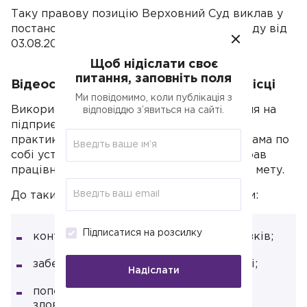
Таку правову позицію Верховний Суд виклав у
постанові Касаційного господарського суду від
03.08.2022 у
справі № 910/5408/21
.
Щоб нідіслати своє
питання, заповніть поля
Відеоспостереження на робочому місці
Ми повідомимо, коли публікація з
Використання систем відеоспостереження на
відповіддю з’явиться на сайті.
підприємствах також стає поширеною
практикою. Верховний Суд зазначає, що сама по
собі установка камер не є порушенням прав
працівників, якщо вона має обґрунтовану мету.
До таких цілей, зокрема, можуть належати:
Підписатися на розсилку
контроль виконання трудових обов'язків;
забезпечення безпеки на підприємстві;
Надіслати
попередження правопорушень або
зловживань.