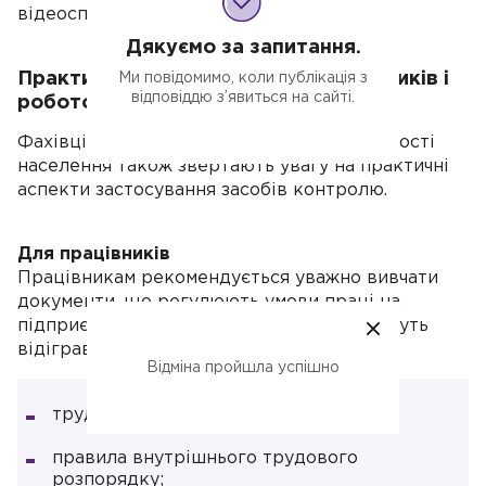
відеоспостереження за працівниками.
Дякуємо за запитання.
Практичні рекомендації для працівників і
Ми повідомимо, коли публікація з
відповіддю з’явиться на сайті.
роботодавців
Фахівці Інспекції з питань праці та зайнятості
населення також звертають увагу на практичні
аспекти застосування засобів контролю.
Для працівників
Працівникам рекомендується уважно вивчати
документи, що регулюють умови праці на
підприємстві. Зокрема, важливу роль можуть
відігравати:
Відміна пройшла успішно
трудовий договір;
правила внутрішнього трудового
розпорядку;