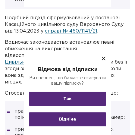
Подібний підхід сформульований у постанові
Касаційного цивільного суду Верховного Суду
від 13.04.2023 у
справі № 460/1141/21
.
Водночас законодавство встановлює певні
обмеження на використання
відеоспостереження. Так, згідно зі
ст. 307
Цивільного кодексу України
, зйомка особи без її
згоди заборонена, за винятком випадків, коли
Відмова від підписки
вона здійснюється відкрито в громадських
Ви впевнені, що бажаєте скасувати
місцях.
вашу підписку?
Стосовно трудових відносин це означає, що:
Так
працівник повинен бути заздалегідь
поінформований про наявність відеокамер;
Відміна
приховане спостереження, як правило,