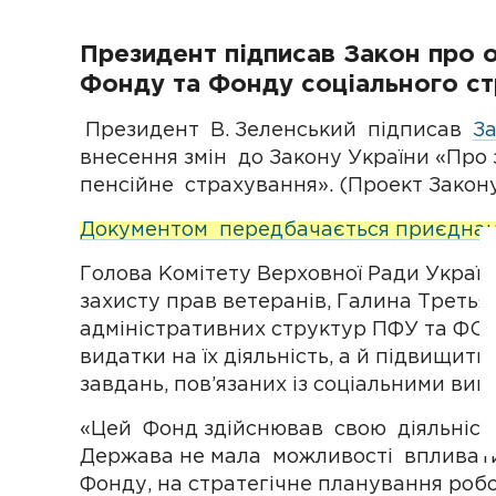
Президент підписав Закон про 
Фонду та Фонду соціального ст
Президент В. Зеленський підписав
За
внесення змін до Закону України «Про
пенсійне страхування». (Проект Закону
Документом передбачається приєднання
Голова Комітету Верховної Ради України
захисту прав ветеранів, Галина Третья
адміністративних структур ПФУ та ФСС
видатки на їх діяльність, а й підвищит
завдань, пов’язаних із соціальними вип
«Цей Фонд здійснював свою діяльніст
Держава не мала можливості впливати
Фонду, на стратегічне планування роб