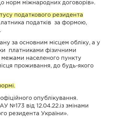
до норм міжнародних договорів».
тусу податкового резидента
платника податків за формою,
.
ну за основним місцем обліку, а у
ідки платниками фізичними
а межами населеного пункту
ісця проживання, до будь-якого
ормі.
 офіційного опублікування.
У №173 від 12.04.22.із змінами
го резидента України».