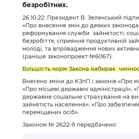
безробітних.
26.10.22. Президент В. Зеленський підп
«Про внесення змін до деяких законод
реформування служби зайнятості, соці
безробіття, сприяння продуктивній зайн
молоді, та впровадження нових активни
(раніше законопроект №6067).
Більшість норм Закона набирає чинності
Внесено зміни до КЗпП і законів «Про м
«Про місцеві державні адміністрації», 
державне соціальне страхування на вип
зайнятість населення», «Про забезпече
переміщених осіб».
Законом № 2622-9 передбачено: