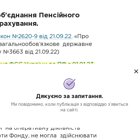
об’єднання Пенсійного
рахування.
кон №2620-9 від 21.09.22.
«Про
 загальнообов’язкове державне
 №3663 від 21.09.22)
 ФСС України до ПФ з 01.01.23.
 з питань соціальної політики та
кова впевнена, що об’єднання
 України не лише скоротить
Дякуємо за запитання.
ь якість та виконання основних
Ми повідомимо, коли публікація з відповіддю з’явиться
латами.
на сайті.
ь фактично безконтрольно.
 на оперативну діяльність
оти Фонду, не могла здійснювати