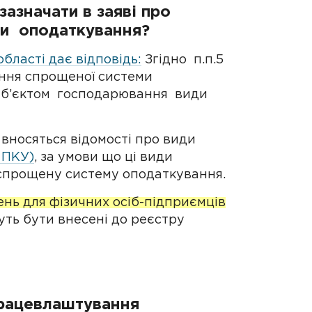
зазначати в заяві про
ми оподаткування?
області дає відповідь:
Згідно п.п.5
ання спрощеної системи
уб’єктом господарювання види
вносяться відомості про види
9 ПКУ)
, за умови що ці види
 спрощену систему оподаткування.
нь для фізичних осіб-підприємців
жуть бути внесені до реєстру
рацевлаштування