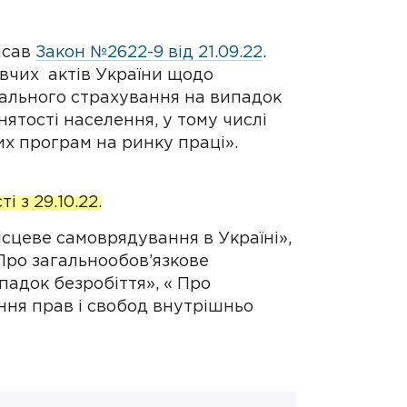
исав
Закон №2622-9 від 21.09.22
.
авчих актів України щодо
ального страхування на випадок
ятості населення, у тому числі
х програм на ринку праці».
 з 29.10.22.
ісцеве самоврядування в Україні»,
«Про загальнообов’язкове
адок безробіття», « Про
ння прав і свобод внутрішньо