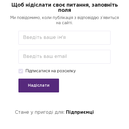
Щоб нідіслати своє питання, заповніть
поля
егорії
Пошук
Кредити для бізнесу о
Ми повідомимо, коли публікація з відповіддю з’явиться
на сайті.
писав Закон
я Пенсійного
Підписатися на розсилку
ду
Надіслати
трахування
Стане у пригоді для:
Підприємці