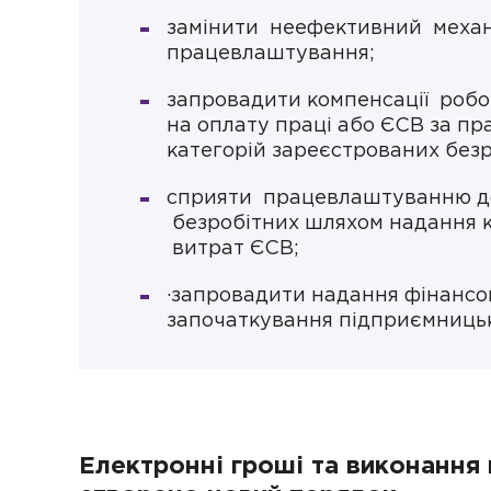
замінити неефективний механ
працевлаштування;
запровадити компенсації робо
на оплату праці або ЄСВ за п
категорій зареєстрованих безр
сприяти працевлаштуванню д
безробітних шляхом надання 
витрат ЄСВ;
·запровадити надання фінансо
започаткування підприємницько
Електронні гроші та виконання 