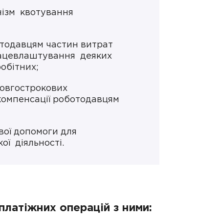
ізм квотування
тодавцям частин витрат
рацевлаштування деяких
обітних;
овгострокових
компенсації роботодавцям
вої допомоги для
ї діяльності.
платіжних операцій з ними: