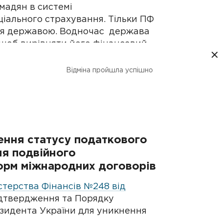
мадян в системі
іального страхування. Тільки ПФ
ння державою. Водночас держава
 щоб вирівняти його фінансовий
рахувальниками. Тож, завдяки
держава встановить контроль за
Відміна пройшла успішно
нням фінансів в інтересах
ення статусу податкового
ня подвійного
орм міжнародних договорів
стерства Фінансів №248 від
дтвердження та Порядку
зидента України для уникнення