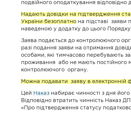
подвійного оподаткування відповідно 
Надають довідки на підтвердження ста
України безоплатно
на підставі заяви 
наведеною у додатку до цього Порядку
Заява подається до контролюючого орга
разі подання заяви на отримання дов
особами, які тимчасово перебувають з
проживання або не мають постійного м
контролюючого органу.
Можна подавати заяву в електронній ф
Цей
Наказ
набирає чинності з дня його
Відповідно втратить чинність Наказ ДПА
«Про підтвердження статусу податково