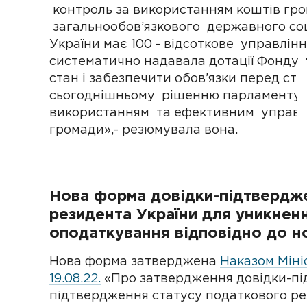
контроль за використанням коштів гро
загальнообов’язкового державного соц
України має 100 - відсоткове управлі
систематично надавала дотації Фонду,
стан і забезпечити обов’язки перед ст
сьогоднішньому рішенню парламенту 
використанням та ефективним управлі
громади»,- резюмувала вона.
Нова форма довідки-підтвердж
резидента України для уникнен
оподаткування відповідно до н
Нова форма затверджена
Наказом Міні
19.08.22.
«Про затвердження довідки-пі
підтвердження статусу податкового ре