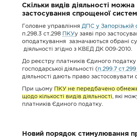
Скільки видів діяльності можна 
застосування спрощеної систе
Головне управління
ДПС у Запорізькій 
п.298.3 ст.298
ПКУ
у заяві про застосув
оподаткування зазначаються обрані с
діяльності згідно з КВЕД ДК 009-2010.
До реєстру платників Єдиного податку 
господарської діяльності (
п.299.7 ст.29
діяльності дають право застосовувати
При цьому
ПКУ не передбачено обмеже
щодо кількості видів діяльності
, які мо
платників Єдиного податку.
Новий порядок стимулювання п