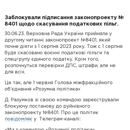
Заблокували підписання законопроекту №
8401 щодо скасування податкових пільг.
30.06.23. Верховна Рада України прийняла у
другому читанні законопроект №8401, який
почне діяти з 1 серпня 2023 року. Тож с 1 серпня
буде скасовано воєнні податкові пільги та
спецгрупу єдиного податку. Крім того,
розпочнуться перевірки ДПС, штрафи, але не
для всіх.
Це так, але 1 червня Голова міжфракційного
об’єднання «Розумна політика»
Д. Разумков зі своєю командою зареєстрували
блокуючу постанову до руйнівного
законопроекту №8401. Про це політик
повідомляє
у Телеграм-каналі:
«Ми з командою «Розумної політики»