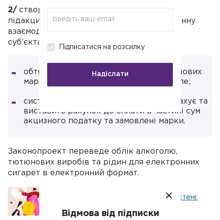
2/
створення Електронної системи обігу
підакцизних товарів забезпечить електронну
взаємодію між державними органами та
суб’єктами господарювання:
Підписатися на розсилку
обтяжливий процес замовлення паперових
Надіслати
марок акцизного податку піде в минуле;
система ще на стані замовлення розрахує та
виставить рахунок до сплати в частині сум
акцизного податку та замовлені марки.
Законопроект переведе облік алкоголю,
тютюнових виробів та рідин для електронних
сигарет в електронний формат.
Відкрили ФОП на спрощеній системі:
які наступні дії
Відмова від підписки