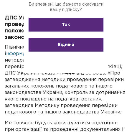
Ви впевнені, що бажаєте скасувати
вашу підписку?
ДПС України затвердила Методику
проведення перевірки загальних
Так
положень податкового та іншого
законодавства України.
Відміна
Північне міжрегіональне управління ДПС
і
нформує
, що з метою закріплення єдиної
методології до організації та здійснення
перевірок, які планують проводити податківці,
ДПС України Наказом №444 від 09.06.23. «Про
затвердження методики проведення перевірки
загальних положень податкового та іншого
законодавства України, контроль за дотримання
якого покладено на податкові органи».
затвердила Методику проведення перевірки
податкового та іншого законодавства України.
Методикою будуть користуватися податківці
при організації та проведенні документальних і