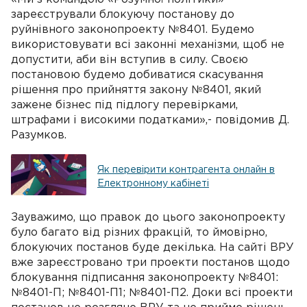
зареєстрували блокуючу постанову до
руйнівного законопроекту №8401. Будемо
використовувати всі законні механізми, щоб не
допустити, аби він вступив в силу. Своєю
постановою будемо добиватися скасування
рішення про прийняття закону №8401, який
зажене бізнес під підлогу перевірками,
штрафами і високими податками»,- повідомив Д.
Разумков.
Як перевірити контрагента онлайн в
Електронному кабінеті
Зауважимо, що правок до цього законопроекту
було багато від різних фракцій, то ймовірно,
блокуючих постанов буде декілька. На сайті ВРУ
вже зареєстровано три проекти постанов щодо
блокування підписання законопроекту №8401:
№8401-П; №8401-П1; №8401-П2. Доки всі проекти