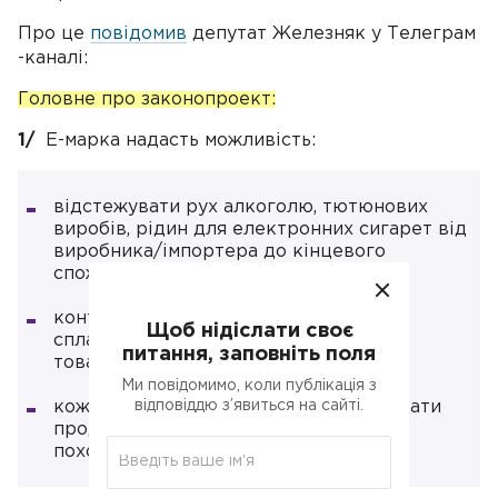
Про це
повідомив
депутат Железняк у Телеграм
-каналі:
Головне про законопроект:
1/
Е-марка надасть можливість:
відстежувати рух алкоголю, тютюнових
виробів, рідин для електронних сигарет від
виробника/імпортера до кінцевого
споживача;
контролювати повноту і своєчасність
Щоб нідіслати своє
сплати сум акцизного податку за такі
питання, заповніть поля
товари;
Ми повідомимо, коли публікація з
відповіддю з’явиться на сайті.
кожен громадянин зможе ідентифікувати
продукцію та перевірити легальність
походження товару.