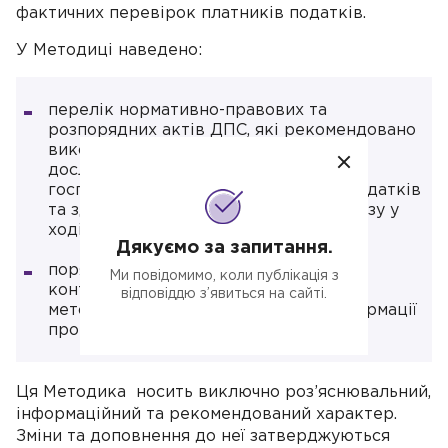
фактичних перевірок платників податків.
У Методиці наведено:
перелік нормативно-правових та
розпорядних актів ДПС, які рекомендовано
використовувати інспектором під час
дослідження загальної інформації про
господарську діяльність платників податків
та здійснення автоматизованого аналізу у
ході перевірки;
Дякуємо за запитання.
порядок підготовки і здійснення
Ми повідомимо, коли публікація з
контрольно-перевірочних заходів та
відповіддю з’явиться на сайті.
методику дослідження загальної інформації
про платника податків.
Ця Методика носить виключно роз’яснювальний,
інформаційний та рекомендований характер.
Зміни та доповнення до неї затверджуються