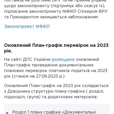
постанов не розгляне ВРУ та не прийме рішень
щодо законопроекту (підтримує або скасує їх),
підписання законопроекту №8401 Спікером ВРУ
та Президентом залишається заблокованим.
Законопроект №8401
Оновлений План-графік перевірок на 2023
рік.
На сайті ДПС України
розміщено
оновлений
План-графік проведення документальних
планових перевірок платників податків на 2023
рік (станом на 27.06.2023 р.)
Оновлений План-графік на 2023 рік складається
з Довідника структури плану-графіка ( розділ,
підрозділ, група) та додаткових матеріалів:
Розділ 1 плану-графіка «Документальні