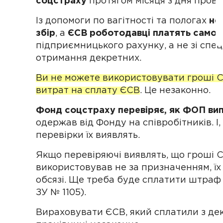
соцстраху
протягом місяця з дня пров
Із допомоги по вагітності та пологах
не
збір
, а
ЄСВ роботодавці платять самост
підприємницького рахунку, а не зі спец
отримання декретних.
Ви не можете використовувати гроші С
витрат на сплату ЄСВ
. Це незаконно.
Фонд соцстраху перевіряє, як ФОП вип
одержав від Фонду на співробітників. І
перевірки їх виявлять.
Якщо перевіряючі виявлять, що гроші 
використовував не за призначенням, ї
обсязі. Ще треба буде сплатити штраф у 
ЗУ № 1105).
Вираховувати ЄСВ, який сплатили з дек