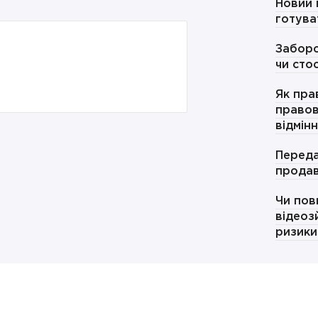
Новий 
готува
Заборо
чи сто
Як пра
правов
відмін
Переда
продав
Чи пов
відеоз
ризики