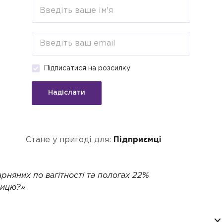
егорії
Пошук
Кредити для бізнесу о
Підписатися на розсилку
ахувати ЄСВ
Надіслати
рацівниці
Стане у пригоді для:
Підприємці
арняних по вагітності та пологах 22%
ницю?»