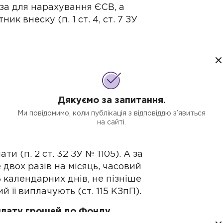
аза для нарахування ЄСВ, а
к внеску (п. 1 ст. 4, ст. 7 ЗУ
вості утримати суму ЄСВ, яку за
 з декретних.
криваєте спецрахунок
— «2604»,
ам не переведуть. На цей рахунок
Дякуємо за запитання.
ви зобов'язані перерахувати всю
Ми повідомимо, коли публікація з відповіддю з’явиться
страху № 12
).
на сайті.
Декрет праці
ФОП
ий після призначення допомоги
и (п. 2 ст. 32 ЗУ № 1105). А за
двох разів на місяць, часовий
 календарних днів, не пізніше
й її виплачують (ст. 115 КЗпП).
плату грошей до Фонду