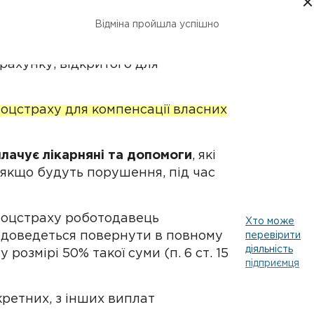
едення виплати.
Відміна пройшла успішно
 утримується ПДФО й військовий
ійно зі своїх грошей
із
рахунку, відкритого для
оцстраху для компенсації власних
лачує лікарняні та допомоги
, які
, якщо будуть порушення, під час
Соцстраху роботодавець
Хто може
х доведеться повернути в повному
перевірити
діяльність
розмірі 50% такої суми (п. 6 ст. 15
підприємця
ретних, з інших виплат