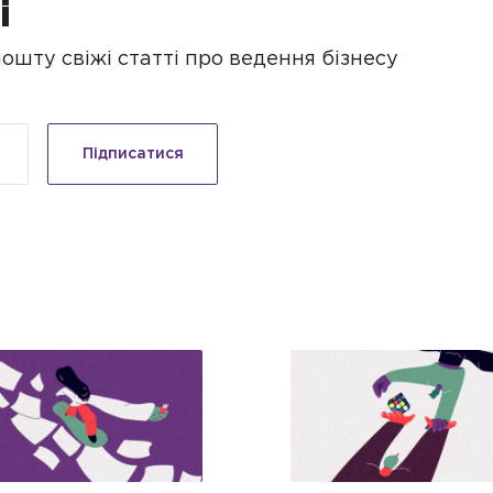
і
шту свіжі статті про ведення бізнесу
Підписатися