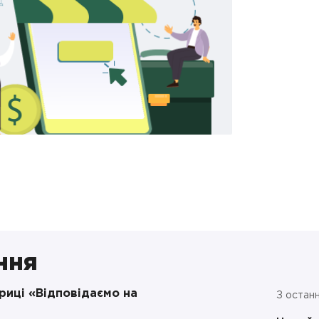
ння
бриці «Відповідаємо на
З останн