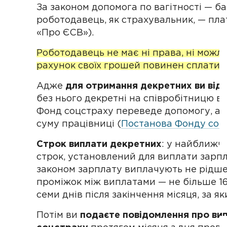
За законом допомога по вагітності — б
роботодавець, як страхувальник, — платни
«Про ЄСВ»).
Роботодавець не має ні права, ні можли
рахунок своїх грошей повинен сплатити
Адже
для отримання декретних ви від
без нього декретні на співробітницю в
Фонд соцстраху переведе допомогу, а 
суму працівниці (
Постанова Фонду соц
Строк виплати декретних
: у найближч
строк, установлений для виплати зарплат
законом зарплату виплачують не рідше 
проміжок між виплатами — не більше 16
семи днів після закінчення місяця, за яки
Потім ви
подаєте повідомлення про ви