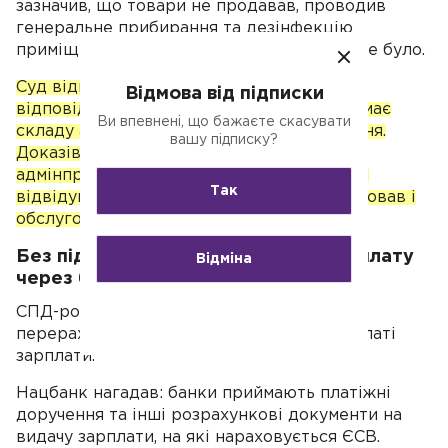
зазначив, що товари не продавав, проводив
генеральне прибирання та дезінфекцію
приміщення і відвідувачів у приміщенні не було.
Суд відмовився притягти ФОП до
Відмова від підписки
відповідальності, оскільки в його діях немає
Ви впевнені, що бажаєте скасувати
складу адміністративного правопорушення.
вашу підписку?
Доказів провини підприємця немає: до
адмінпротоколу не прикладені пояснення
Так
відвідувачів, які доводили б, що він працював і
обслуговував їх.
Без підтвердження сплати ЄСВ зарплату
Відміна
через банк виплатити не можна
СПД-роботодавці, як і раніше, зобов'язані
перераховувати ЄСВ, ПДФО і ВЗ при виплаті
зарплати.
Нацбанк нагадав: банки приймають платіжні
доручення та інші розрахункові документи на
видачу зарплати, на які нараховується ЄСВ.