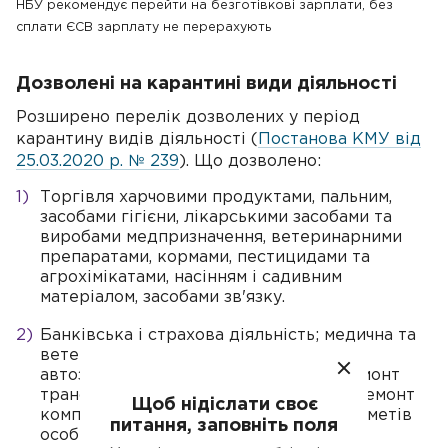
НБУ рекомендує перейти на безготівкові зарплати, без
сплати ЄСВ зарплату не перерахують
Дозволені на карантині види діяльності
Розширено перелік дозволених у період
карантину видів діяльності (
Постанова КМУ від
25.03.2020 р. № 239
). Що дозволено:
Торгівля харчовими продуктами, пальним,
засобами гігієни, лікарськими засобами та
виробами медпризначення, ветеринарними
препаратами, кормами, пестицидами та
агрохімікатами, насінням і садивним
матеріалом, засобами зв'язку.
Банківська і страхова діяльність; медична та
ветеринарна практика, діяльність
автозаправок, техобслуговування і ремонт
транспорту, техобслуговування РРО, ремонт
Щоб нідіслати своє
комп'ютерів, побутових виробів і предметів
питання, заповніть поля
особистого вжитку; робота об'єктів