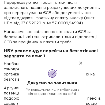
Перераховуються гроші тільки після
одночасного подання розрахункових документів
про перерахування ЄСВ або документів, що
підтверджують фактичну сплату внеску (лист
НБУ від 23.03.2020 р. № 57-0009/14994).
Нагадаємо, що звільнення від сплати ЄСВ за
березень і квітень отримали тільки підприємці,
ЄСВ за працівників платити треба.
НБУ рекомендує перейти на безготівкові
зарплати та пенсії
Нацбанк
просить
Кабмін і місцеві органи
самоврядування про переведення всіх
організацій, підприємств, фізосіб виключно на
безготівкову форму розрахунків.
Дякуємо за запитання.
Аргументує це тим, що готівкові купюри
Ми повідомимо, коли публікація з
потенційно можуть бути носіями вірусу, а
відповіддю з’явиться на сайті.
подорожі для отримання заробітних плат, пенсій,
соціальних виплат, субсидій та інших грошових