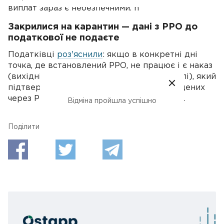
виплат зараз є небезпечними. h
Закрилися на карантин — дані з РРО до
податкової не подаєте
Податківці
роз'яснили
: якщо в конкретні дні
точка, де встановлений РРО, не працює і є наказ
(вихідні, святкові дні, ремонт на підрозділі), який
підтверджує це, інформація щодо проведених
через РРО операцій до ДПС не подається.
Відміна пройшла успішно
Поділитися: