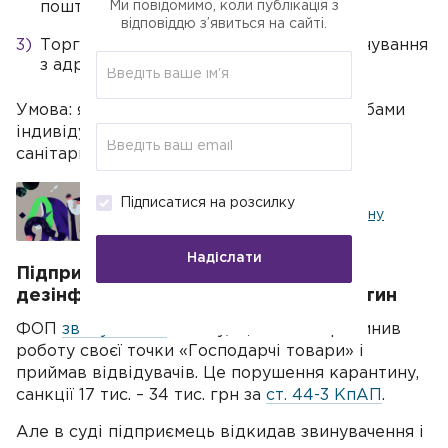
Ми повідомимо, коли публікація з
поштового зв'язку.
відповіддю з’явиться на сайті.
Торгівля та послуги громадського харчування
з адресною доставкою замовлень.
Умова: якщо персонал забезпечений засобами
індивідуального захисту і дотримуються
санітарні та протиепідемічні заходи.
Підписатися на розсилку
Послуги краси в період карантину
Надіслати
Підприємець довів у суді, що робив
дезінфекцію, а не працював у карантин
ФОП
звинуватили
в тому, що він не припинив
роботу своєї точки «Господарчі товари» і
приймав відвідувачів. Це порушення карантину,
санкції 17 тис. – 34 тис. грн за
ст. 44-3 КпАП
.
Але в суді підприємець відкидав звинувачення і