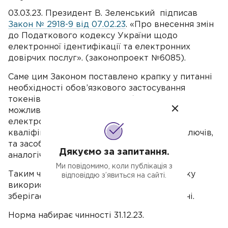
03.03.23. Президент В. Зеленський підписав
Закон № 2918-9 від 07.02.23
. «Про внесення змін
до Податкового кодексу України щодо
електронної ідентифікації та електронних
довірчих послуг». (законопроект №6085).
Саме цим Законом поставлено крапку у питанні
необхідності обов’язкового застосування
токенів. Законом №2918-9 забезпечено
можливість використання удосконалених
електронних підписів, які базуються на
кваліфікованих сертифікатах відкритих ключів,
та засобів електронної ідентифікації з
Дякуємо за запитання.
аналогічним рівнем довіри.
Ми повідомимо, коли публікація з
Таким чином, бізнес звільнили від обов’язку
відповіддю з’явиться на сайті.
використання КЕП, особистий ключ якого
зберігається у захищеному носії або токені.
Норма набирає чинності 31.12.23.