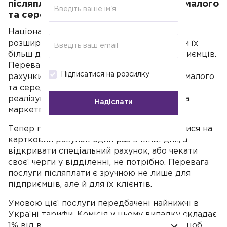
післяплати на карткові рахунки для малого
та середнього бізнесу.
Національний оператор
продовжує
розширювати сферу своїх послуг, роблячи їх
більш доступними та вигідними для підприємців.
Перевагу послуги післяплати на карткові
Підписатися на розсилку
рахунки особливо оцінять представники малого
та середнього бізнесу,- ті підприємці, які
реалізують свої товари в Instagram, або на
Надіслати
маркетплейсах.
Тепер гроші за товар будуть зараховуватися на
картковий рахунок один раз в кінці дня, а
відкривати спеціальний рахунок, або чекати
своєї черги у відділенні, не потрібно. Перевага
послуги післяплати є зручною не лише для
підприємців, але й для їх клієнтів.
Умовою цієї послуги передбачені найнижчі в
Україні тарифи. Комісія у цьому випадку складає
1% від вартості товару +10 грн. Для того, щоб