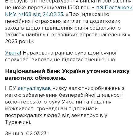
В результаті перерахування виплати збільшення
не може перевищувати 1500 грн. –
п.9 Постанови
КМУ №168 від 24.02.23.
«Про індексацію
пенсійних і страхових виплат та додаткових
заходів щодо підвищення рівня соціального
захисту найбільш вразливих верств населення у
2023 році».
Увага
! Нарахована раніше сума щомісячної
страхової виплати не підлягає зменшенню.
Національний банк України уточнює низку
валютних обмежень.
НБУ
актуалізував
низку валютних обмежень з
метою забезпечення безперебійної діяльності
волонтерського руху України та надання
можливості громадянам підтримати
постраждалих людей від землетрусів у
Туреччині.
Зміни з 02.03.23.: