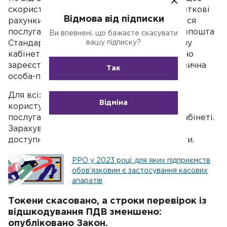
скористатися послугою післяплати на карткові
Відмова від підписки
рахунки, підприємцям, які не користувалися
послугами «Укрпошта Експрес» або «Укрпошта
Ви впевнені, що бажаєте скасувати
вашу підписку?
Стандарт», під час реєстрації в особистому
кабінеті на сайті АТ «Укрпошта» необхідно
зареєструватися як фізична особа, або фізична
Так
особа-підприємець.
Для всіх інших клієнтів, які вже давно
Відміна
користуються доставкою Укрпошти, нова
послуга стане доступною в особистому кабінеті.
Зарахування післяплати для всіх клієнтів
доступні тільки на гривневі платіжні карти.
РРО у 2023 році: для яких підприємств
обов’язковим є застосування касових
апаратів
Токени скасовано, а строки перевірок із
відшкодування ПДВ зменшено:
опубліковано Закон.