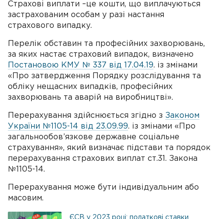
Страхові виплати –це кошти, що виплачуються
застрахованим особам у разі настання
страхового випадку.
Перелік обставин та професійних захворювань,
за яких настає страховий випадок, визначено
Постановою КМУ № 337 від 17.04.19
. із змінами
«Про затвердження Порядку розслідування та
обліку нещасних випадків, професійних
захворювань та аварій на виробництві».
Перерахування здійснюється згідно з
Законом
України №1105-14 від 23.09.99
. із змінами «Про
загальнообов’язкове державне соціальне
страхування», який визначає підстави та порядок
перерахування страхових виплат ст.31. Закона
№1105-14.
Перерахування може бути індивідуальним або
масовим.
ЄСВ у 2023 році: податкові ставки,