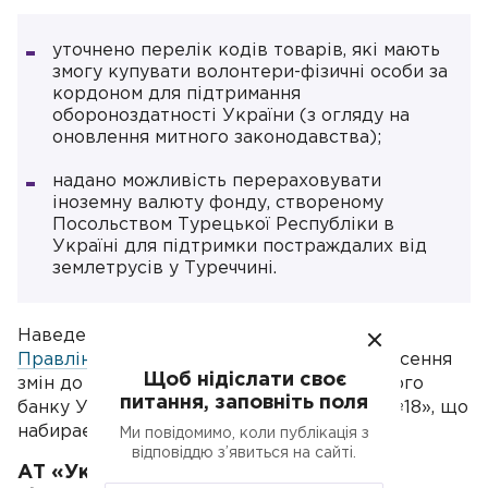
уточнено перелік кодів товарів, які мають
змогу купувати волонтери-фізичні особи за
кордоном для підтримання
обороноздатності України (з огляду на
оновлення митного законодавства);
надано можливість перераховувати
іноземну валюту фонду, створеному
Посольством Турецької Республіки в
Україні для підтримки постраждалих від
землетрусів у Туреччині.
Наведені зміни передбачені
постановою
Правління НБУ №12 від 01.03.23
. «Про внесення
Щоб нідіслати своє
змін до постанови Правління Національного
питання, заповніть поля
банку України від 24 лютого 2022 року №18», що
набирає чинності з 02.03.23.
Ми повідомимо, коли публікація з
відповіддю з’явиться на сайті.
АТ «Укрпошта» вводить послугу