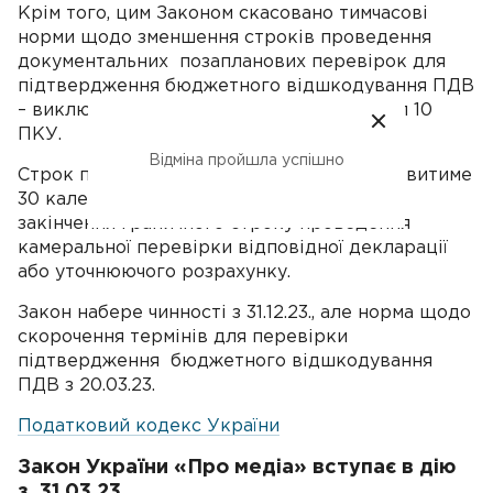
Крім того, цим Законом скасовано тимчасові
норми щодо зменшення строків проведення
документальних позапланових перевірок для
підтвердження бюджетного відшкодування ПДВ
– виключено абзац 15 пункт 69.2 підрозділ 10
ПКУ.
Відміна пройшла успішно
Строк проведення таких перевірок становитиме
30 календарних днів, що настають після
закінчення граничного строку проведення
камеральної перевірки відповідної декларації
або уточнюючого розрахунку.
Закон набере чинності з 31.12.23., але норма щодо
скорочення термінів для перевірки
підтвердження бюджетного відшкодування
ПДВ з 20.03.23.
Податковий кодекс України
Закон України «Про медіа» вступає в дію
з 31.03.23.