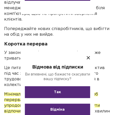
відлучатись і залишати точку без нагляду,
менеджер, що змушений жувати свій ланч біля
комп'ютера, щоб не пропустити звернення
клієнтів.
Попереджайте нових співробітників, що вибігти
на обід у них не вийде.
Коротка перерва
У законодавстві не прописано, скільки може
тривати мінімальна перерва.
Відмова від підписки
Це питання вирішує роботодавець й колектив
під час затвердження правил внутрішнього
Ви впевнені, що бажаєте скасувати
трудового розпорядку або все фіксується в
вашу підписку?
колективному договорі.
Так
Мінімальна тривалість має бути такою, щоб
перерва виконувала своє призначення:
упродовж неї працівники повинні встигнути
Відміна
відпочити й поїсти
. Як ви розумієте, за 20 хвилин