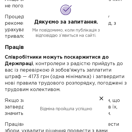
не погодили — це порушення.
Процедури потрібно дотримуватися, тому
Дякуємо за запитання.
рекомендуємо затвердити правила як слід, з
урахуванням вимог співробітників щодо
Ми повідомимо, коли публікація з
відповіддю з’явиться на сайті.
тривалості перерви.
Працівники можуть поскаржитися
Співробітники можуть поскаржитися до
Держпраці
, контролери з радістю прийдуть до
вас із перевіркою й зобов'яжуть заплатити
штраф — 4173 грн (одна мінімалка) і затвердити
нові правила трудового розпорядку, погоджені з
трудовим колективом.
Якщо за фактом перерви збігаються з тим, що
затверджено в
ПВТР
, і працівник підписав їх,
Відміна пройшла успішно
значить погодився на такий режим роботи.
Працівники можуть здійняти бунт — провести
збори, ухвалити рішення провести з вами