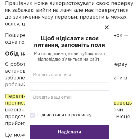
Працівник може використовувати свою перерву
як забажає: вийти на ланч, але має повернутися
до закінчення часу перерви; провести в межах
офісу, цеху, приміщення магазину.
Поширена практика: час на обід і відпочинок —
Щоб нідіслати своє
одна година.
питання, заповніть поля
Обід на робочому місці
Ми повідомимо, коли публікація з
відповіддю з’явиться на сайті.
Є роботи, де за умовами виробництва перерву
встановити не можна, і работодавець має
забезпечити можливіть працівникові обідати в
робочий час.
Перелік таких робіт в законодавстві не
прописаний, його встановлює сам роботодавець
(керівник за погодженням із профспілкою чи
Підписатися на розсилку
представником колективу), як і порядок і місце
прийому їжі.
Надіслати
Це може бути продавець, якому не можна