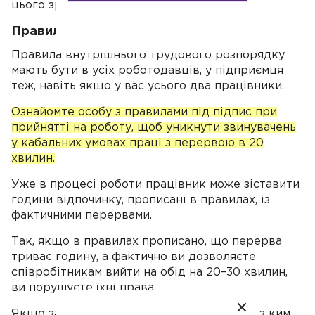
цього зробити не можна.
Правила і реальність
Правила внутрішнього трудового розпорядку
мають бути в усіх роботодавців, у підприємця
теж, навіть якщо у вас усього два працівники.
Ознайомте особу з правилами під підпис при
прийнятті на роботу, щоб уникнути звинувачень
у кабальних умовах праці з перервою в 20
хвилин.
Уже в процесі роботи працівник може зіставити
години відпочинку, прописані в правилах, із
фактичними перервами.
Так, якщо в правилах прописано, що перерва
триває годину, а фактично ви дозволяєте
співробітникам вийти на обід на 20–30 хвилин,
ви порушуєте їхні права.
Якщо затвердили правила одноосібно, ні з ким