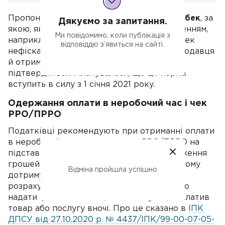
Пропонується
виключити норму про кешбек
, за
Дякуємо за запитання.
якою, якщо покупцю чек видали з порушенням,
Ми повідомимо, коли публікація з
наприклад на неповну суму покупки або чек
відповіддю з’явиться на сайті.
нефіскальний, він міг поскаржитися на продавця
й отримати винагороду, якщо скарга
підтвердиться. Планувалося, що ця норма
вступить в силу з 1 січня 2021 року.
Одержання оплати в неробочий час і чек
РРО/ПРРО
Податківці рекомендують при отриманні оплати
в неробочий час застосовувати РРО/ПРРО на
підставі банківської виписки про надходження
грошей не пізніше наступного дня, при цьому
Відміна пройшла успішно
дотримуватися хронології здійснення
розрахункових операцій. Адже неможливо
надати фіскальний чек, якщо покупець оплатив
товар або послугу вночі. Про це сказано в
ІПК
ДПСУ від 27.10.2020 р. № 4437/ІПК/99-00-07-05-