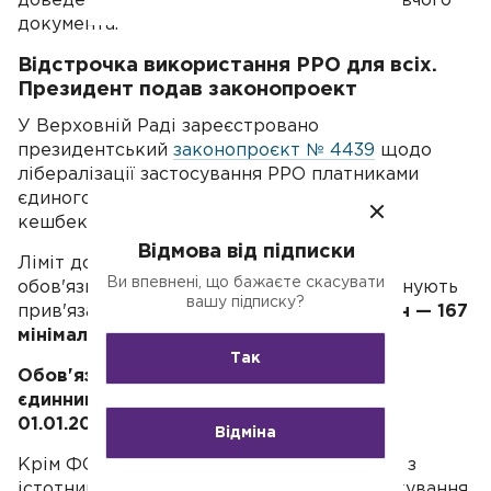
доведеться це робити на підставі виконавчого
документа.
Відстрочка використання РРО для всіх.
Президент подав законопроект
У Верховній Раді зареєстровано
президентський
законопроєкт № 4439
щодо
лібералізації застосування РРО платниками
єдиного податку й скасування норми про
кешбек.
Відмова від підписки
Ліміт доходу, після перевищення якого
Ви впевнені, що бажаєте скасувати
обов'язково використовувати РРО, пропонують
вашу підписку?
прив'язати до мінімалки.
Замість 1 млн грн — 167
мінімальних зарплат.
Так
Обов'язкове використання РРО всіма
єдинниками пропонується перенести на
01.01.2022 р
.
Відміна
Крім ФОП, які ведуть діяльність у сферах з
істотними ризиками ухилення від оподаткування,