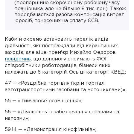
(пропорційно скороченому робочому часу
працівника, але не більше 8 тис. грн). Також
передбачається разова компенсація витрат
юросіб, понесених на сплату ЄСВ.
Кабмін окремо встановить перелік видів
діяльності, які постраждали від карантинних
заходів, але віце-прем'єр Михайло Федоров
повідомив
, що допомогу отримають ФОП і
співробітники роботодавців, бізнеси яких
належать до 6 категорій. Ось ці категорії КВЕД:
47 — «Роздрібна торгівля (крім торгівлі
автотранспортними засобами та мотоциклами)»;
55 — «Тимчасове розміщення»;
56 — «Діяльність із забезпечення стравами та
напоями»;
59.14 — «Демонстрація кінофільмів»;