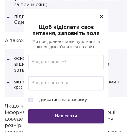
за три місяці;
підприємницька діяльність за даними
Єдиного держреєстру припинена.
Щоб нідіслати своє
питання, заповніть поля
А також підприємцям:
Ми повідомимо, коли публікація з
відповіддю з’явиться на сайті.
основний КВЕД яких на 31.10.20 р. не
відносився до Переліку (який поки не
затверджений);
які одночасно є найманими працівниками і
ФОП.
Підписатися на розсилку
Якщо надасте про себе недостовірну
інформацію та отримаєте допомогу, ці гроші
Надіслати
доведеться повернути в ПФУ в подвійному
розмірі. Не повернете добровільно —