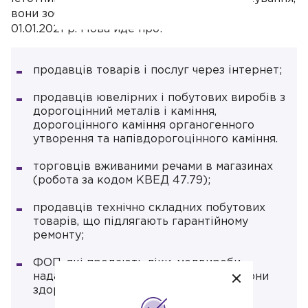
вони зобов’язані використовувати РРО з
01.01.2021 р. Мова йде про:
продавців товарів і послуг через інтернет;
продавців ювелірних і побутових виробів з
дорогоцінний металів і каміння,
дорогоцінного каміння органогенного
утворення та напівдорогоцінного каміння.
торговців вживаними речами в магазинах
(робота за кодом КВЕД 47.79);
продавців технічно складних побутових
товарів, що підлягають гарантійному
ремонту;
ФОП, які продають ліки, медвироби,
надають платні послуги в сфері охорони
здоров'я.