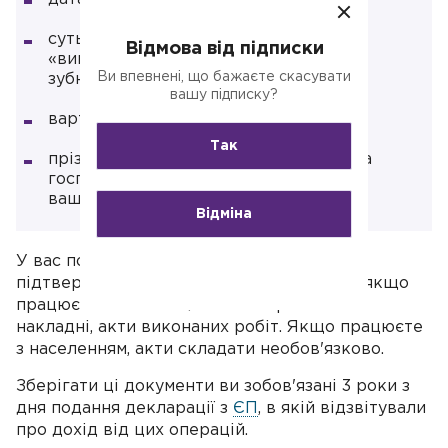
суть операції та кількість: наприклад,
Відмова від підписки
«виготовлення знімного нейлонового
Ви впевнені, що бажаєте скасувати
зубного протеза, 2 од.»;
вашу підписку?
вартість у гривнях;
Так
прізвище ФОПа як відповідального за
госпоперацію та її оформлення;
ваш підпис.
Відміна
У вас повинні бути документи, що
підтверджують поставку ваших виробів, якщо
працюєте з іншими ФОП або юрособами:
накладні, акти виконаних робіт. Якщо працюєте
з населенням, акти складати необов'язково.
Зберігати ці документи ви зобов'язані 3 роки з
дня подання декларації з
ЄП
, в якій відзвітували
про дохід від цих операцій.