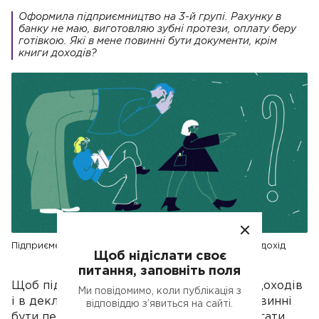
Оформила підприємництво на 3-й групі. Рахунку в
банку не маю, виготовляю зубні протези, оплату беру
готівкою. Які в мене повинні бути документи, крім
книги доходів?
Підприємець працює з готівкою: як підтверджувати дохід
Щоб нідіслати своє
питання, заповніть поля
Щоб підтвердити доходи в книзі обліку доходів
Ми повідомимо, коли публікація з
і в декларації з єдиного податку, у вас повинні
відповіддю з’явиться на сайті.
бути первинні документи. Їх можуть вимагати