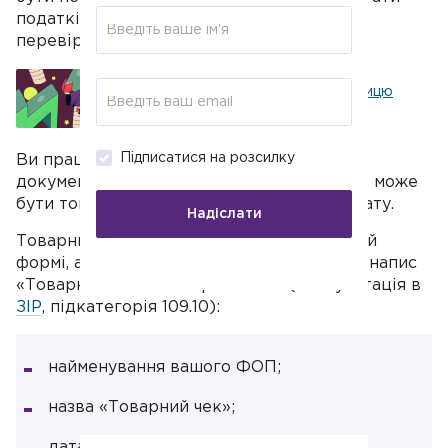
податківці, якщо вирішать влаштувати
перевірку вашого
ФОП
.
Все, що потрібно знати підприємцю
про книгу обліку доходів
Підписатися на розсилку
Ви працюєте з готівкою без
РРО
, тому
документом, який підтверджує ваш дохід, може
бути товарний чек або квитанція про оплату.
Надіслати
Товарний чек можна оформити в довільній
формі, але на ньому обов'язково має бути напис
«Товарний чек» і такі реквізити (консультація в
ЗІР
, підкатегорія 109.10):
найменування вашого ФОП;
назва «Товарний чек»;
дата й місто;