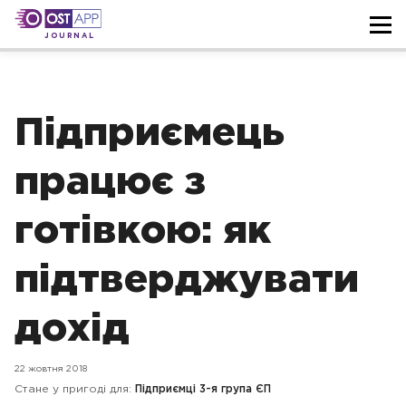
JOURNAL
Підприємець
працює з
готівкою: як
підтверджувати
дохід
22 жовтня 2018
Стане у пригоді для:
Підприємці 3-я група ЄП