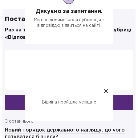
Дякуємо за запитання.
Поставте своє запитання
Ми повідомимо, коли публікація з
відповіддю з’явиться на сайті.
Раз на тиждень публікуємо відповіді в рубриці
«Відповідаємо на запитання»
Запитати
Відміна пройшла успішно
З останнього:
Новий порядок державного нагляду: до чого
готуватися бізнесу?