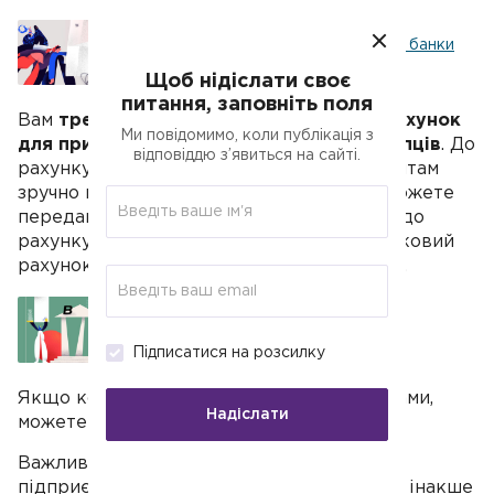
Фінмоніторинг: які операції СПД банки
вважають підозрілими
Щоб нідіслати своє
питання, заповніть поля
Вам
треба відкрити підприємницький рахунок
Ми повідомимо, коли публікація з
для приймання оплат від клієнтів і покупців
. До
відповіддю з’явиться на сайті.
рахунку вам видадуть картку. Якщо клієнтам
зручно платити з картки на картку, ви зможете
передавати їм номер картки, прив'язаної до
рахунку. Гроші потрапляють на розрахунковий
рахунок, і ви їх записуєте в книгу доходів.
Як працювати з рахунком ФОП
Підписатися на розсилку
Якщо комусь зручно платити за реквізитами,
Надіслати
можете давати реквізити для оплати.
Важливо, щоб гроші надходили на
підприємницький рахунок, а не повз касу, інакше