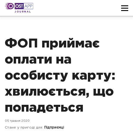
JOURNAL
ФОП приймає
оплати на
особисту карту:
хвилюється, що
попадеться
05 травня 2020
Стане у пригоді для:
Підприємці