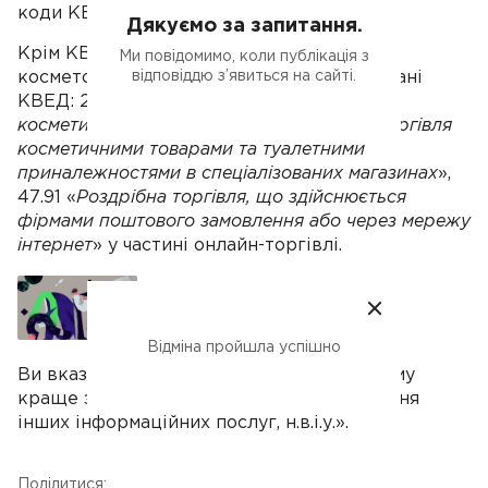
коди КВЕД.
Дякуємо за запитання.
Крім КВЕД 96.02, за яким ви працює як
Ми повідомимо, коли публікація з
косметолог, у вас мають бути зареєстровані
відповіддю з’явиться на сайті.
КВЕД: 20.42 «
Виробництво парфумних і
косметичних засобів
», 47.75 «
Роздрібна торгівля
косметичними товарами та туалетними
приналежностями в спеціалізованих магазинах
»,
47.91 «
Роздрібна торгівля, що здійснюється
фірмами поштового замовлення або через мережу
інтернет
» у частині онлайн-торгівлі.
Як зареєструвати новий КВЕД
Відміна пройшла успішно
Ви вказали, що консультуєте клієнтів, тому
краще зареєструвати КВЕД 63.99 «Надання
інших інформаційних послуг, н.в.і.у.».
Поділитися: