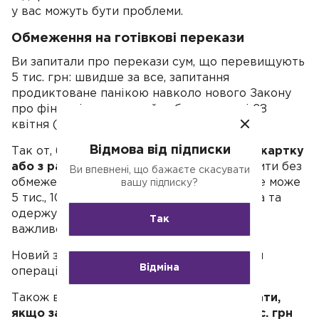
у вас можуть бути проблеми.
Обмеження на готівкові перекази
Ви запитали про перекази сум, що перевищують
5 тис. грн: швидше за все, запитання
продиктоване панікою навколо нового Закону
про фінмоніторинг, який набув чинності 28
квітня (
ЗУ № 361-IX
).
Відмова від підписки
Так от, безготівкові
платежі з картки на картку
або з рахунку на рахунок
можна проводити без
Ви впевнені, що бажаєте скасувати
обмежень, без розбивки на дрібні суми, це може
вашу підписку?
5 тис., 10 тис. грн і більше. Особи платника та
одержувача грошей ідентифіковані, а це
Так
важливо для банку.
Новий закон зобов'язує банки аналізувати
Відміна
операції на суми від 400 тис. грн.
Також вашу картку
не повинні заблокувати,
якщо за один день ви одержали по 5 тис. грн