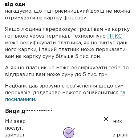
від одного чи декількох платників
. Але
нагадуємо, що підприємницький дохід не можна
отримувати на картку фізособи.
Якщо людина перераховує гроші вам на картку
готівкою через термінал. Технологічно
ПТКС
може верифікувати платника, якщо зчитує дані
його картки, і такий платник може переказати
вам на картку суму більше 5 тис. грн.
А якщо платник не може верифікувати себе, то
відправити вам може суму до 5 тис. грн.
Нацбанк дав зрозуміле роз'яснення щодо сум
переказів, додатково можете ознайомитися
за
посиланням
.
Види діяльності
Ми звернули увагу, що, крім косметологічних
послуг, ви також консультуєте клієнтів і
займаєтеся продажем косметики. А це все різні