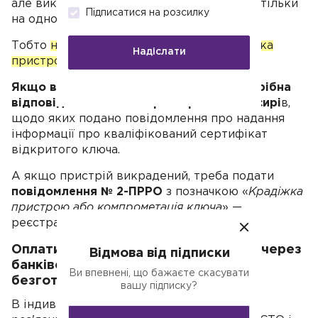
але використовуватися один ПРРО може тільки
Підписатися на розсилку
на одному пристрої, одним касиром.
Тобто
не можна ПРРО встановити на кілька
Надіслати
пристроїв одразу
.
Якщо використовуєте кілька ПРРО, потрібна
відповідна кількість зареєстрованих касирі
в,
щодо яких подано повідомлення про надання
інформації про кваліфікований сертифікат
відкритого ключа.
А якщо пристрій викрадений, треба подати
повідомлення № 2-ПРРО
з позначкою «
Крадіжка
пристрою або компрометація ключа
» —
реєстрація такого ПРРО буде скасована.
Оплати на рахунок ФОП, зараховані через
Відмова від підписки
банківський ПТКС, вважаються
Ви впевнені, що бажаєте скасувати
безготівковими
вашу підписку?
В індивідуальній консультації податківці