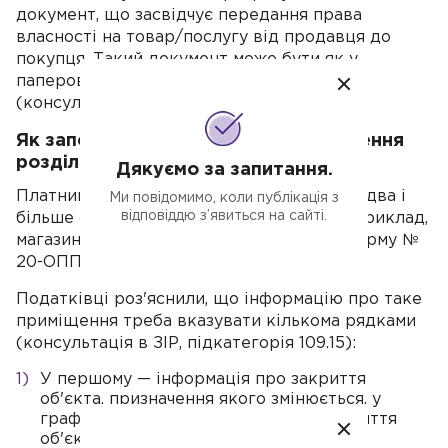
документ, що засвідчує передання права
власності на товар/послугу від продавця до
покупця. Такий документ може бути як у
паперовій, так і в електронній формі
(консультація в ЗІР, підкатегорія 109.02).
Як заповнити 20-ОПП, якщо приміщення
розділили надвоє
Дякуємо за запитання.
Платник розділив власне приміщення на два і
Ми повідомимо, коли публікація з
відповіддю з’явиться на сайті.
більше об'єктів різного призначення (наприклад,
магазин і перукарню), як заповнювати форму №
20-ОПП.
Податківці роз'яснили, що інформацію про таке
приміщення треба вказувати кількома рядками
(консультація в ЗІР, підкатегорія 109.15):
У першому — інформація про закриття
об'єкта, призначення якого змінюється, у
графу 2 вноситься значення «6 — закриття
об'єкта оподаткування».