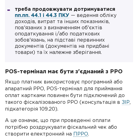
треба продовжувати дотримуватися
пп.пп. 44.1 і 44.3 ПКУ
— ведення обліку
доходів, витрат та інших показників,
пов'язаних з визначенням об'єктів
оподаткування і/або податкових
зобов'язань, на підставі первинних
документів (документів на придбані
товари) та їх належне зберігання.
POS-термінал має бути з'єднаний з РРО
Якщо платник використовує програмний або
апаратний РРО, POS-термінал для приймання
оплат картками повинен бути підключений до
такого фіскалізованого РРО (консультація в
ЗІР
,
підкатегорія 109.20).
А це означає, що при проведенні оплати
потрібно роздрукувати фіскальний чек або
створити електронний на
ПРРО
.