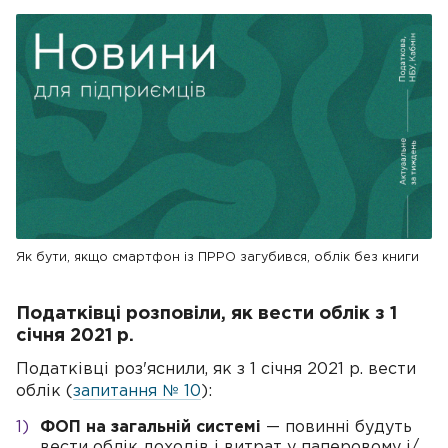
Як бути, якщо смартфон із ПРРО загубився, облік без книги
Податківці розповіли, як вести облік з 1
січня 2021 р.
Податківці роз'яснили, як з 1 січня 2021 р. вести
облік (
запитання № 10
):
ФОП на загальній системі
— повинні будуть
вести облік доходів і витрат у паперовому і/