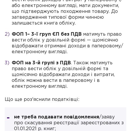
або електронному вигляді, мати документи,
що підтверджують походження товару. До
затвердження типової форми чинною
залишається книга обліку.
ФОП 1– 3-ї груп ЄП без ПДВ
матимуть право
вести облік у довільній формі — щомісячно
відображати отримані доходи в паперовому/
електронному вигляді.
ФОП на 3-й групі з ПДВ
. Також матимуть
право вести облік у довільній формі та
щомісячно відображати доходи і витрати,
облік можна вести в паперовому і в
електронному вигляді.
Що ще роз'яснили податківці:
не треба подавати повідомлення
/заяву
про скасування реєстрації зареєстрованих з
01.01.2021 р. книг;