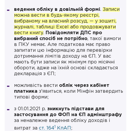
ведення обліку в довільній формі
.
Записи
можна вести в будь-якому реєстрі,
вибраному на власний розсуд, — у зошиті,
журналі, таблиці Excel або продовжувати
вести книгу
.
Повідомляти ДПС про
вибраний спосіб не потрібно
, такої вимоги
в ПКУ немає. Але податкова має право
запитати цю інформацію для перевірки
дотримання лімітів доходу на ЄП. У вас
мають бути записи як мінімум про місячні
обороти, адже на їхній основі складається
декларація з ЄП;
можливість вести
облік через кабінет
платника
з'явиться, коли Мінфін затвердить
типові форми;
з 01.01.2021 р.
зникнуть підстави для
застосування до ФОП на ЄП адмінштрафу
за неналежне ведення обліку доходів і
1
витрат за
ст. 164
КпАП
;