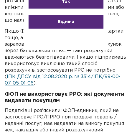
роз'яснили, що якщо ФОП надає послуги СТО і
Так
клієнти оплачують його роботу готівковими або
картковими перерахуваннями через термінал,
що належить банку, то:
Відміна
Якщо ФОП не приймає готівку, платіжні картки
тощо, а гроші за послуги від клієнтів
зараховуються на його розрахунковий рахунок
через банківський ПТКС — такі розрахунки
вважаються безготівковими. І якщо підприємець
використовує виключно такий спосіб
розрахунків, застосовувати РРО не потрібно
(
ІПК ДПСУ від 12.08.2020 р. № 3314/ІПК/99-00-
07-05-01-06
).
ФОП не використовує РРО: які документи
видавати покупцям
Податківці роз'яснили: ФОП-єдинник, який не
застосовує РРО/ПРРО при продажі товарів /
наданні послуг, має надавати на вимогу покупця
чек, накладну або інший розрахунковий