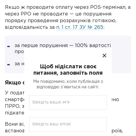
Якщо ж проводите оплату через POS-термінал, а
через РРО не проводите — це порушення
порядку проведення розрахунків готівкою,
відповідальність за
п. 1 ст. 17 ЗУ № 265
:
за перше порушення — 100% вартості
проданих товарів (робіт, послуг);
за наступні — 150% вартості.
Щоб нідіслати своє
питання, заповніть поля
Ми повідомимо, коли публікація з
Якщо смартфон з ПРРО загубився
відповіддю з’явиться на сайті.
У податківців запитали, що робити, якщо
смартфон або планшет, на який встановлено
ПРРО, загубився (консультація в
ЗІР
,
підкатегорія 109.24).
Вони відповіли: ПО може бути одночасно
встановлене на будь-якій кількості пристроїв,