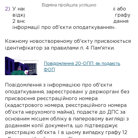
Відміна пройшла успішно
У наступних — інформація про створені або
відкриті на основі закритого об'єкти, у графу
2 вноситься значення «1 — первинне надання
інформації про об'єкти оподаткування».
Кожному новоствореному об'єкту присвоюється
ідентифікатор за правилами п. 4 Пам'ятки.
Повідомлення 20-ОПП: як подають
ФОП
Повідомлення з інформацією про об'єкти
оподаткування, зареєстровані у держоргані без
присвоєння реєстраційного номера
(кадастрового номера, реєстраційного номера
об'єкта нерухомого майна), подаєте до ДПС за
основним місцем обліку в паперовому вигляді з
доданням копії документа, що підтверджує
реєстрацію об'єкта. І в цьому випадку графу 12