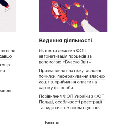
Ведення діяльності
антії не
Як вести декілька ФОП:
одавцю
автоматизація процесів за
допомогою «Вчасно.Звіт»
овір:
іни
Призначення платежу: основні
помилки, перерахування власних
коштів, приймання оплати на
картку фізособи
равові
Порівняння ФОП України з ФОП
Польщі, особливості реєстрації
та види систем оподаткування
Більше ...