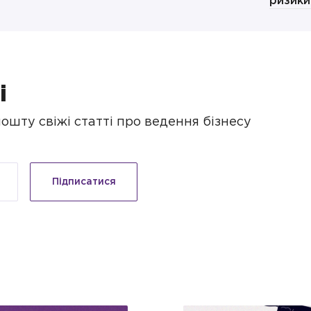
ризики
і
шту свіжі статті про ведення бізнесу
Підписатися