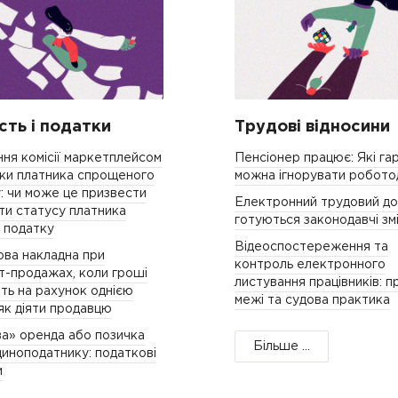
ість і податки
Трудові відносини
ня комісії маркетплейсом
Пенсіонер працює: Які гар
чки платника спрощеного
можна ігнорувати робот
: чи може це призвести
Електронний трудовий дог
ти статусу платника
готуються законодавчі зм
 податку
Відеоспостереження та
ва накладна при
контроль електронного
т-продажах, коли гроші
листування працівників: п
ть на рахунок однією
межі та судова практика
як діяти продавцю
а» оренда або позичка
Більше ...
ноподатнику: податкові
и