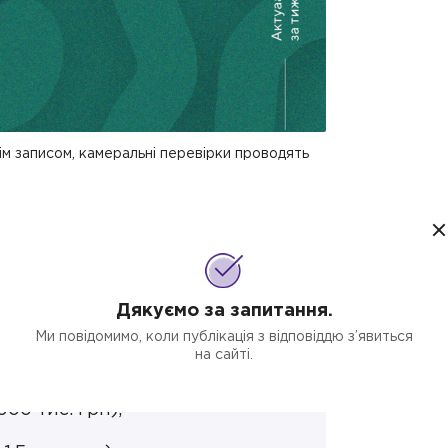
ім записом, камеральні перевірки проводять
двищили
Дякуємо за запитання.
річного доходу для підприємців на
Ми повідомимо, коли публікація з відповіддю з’явиться
на сайті.
300 тис. грн);