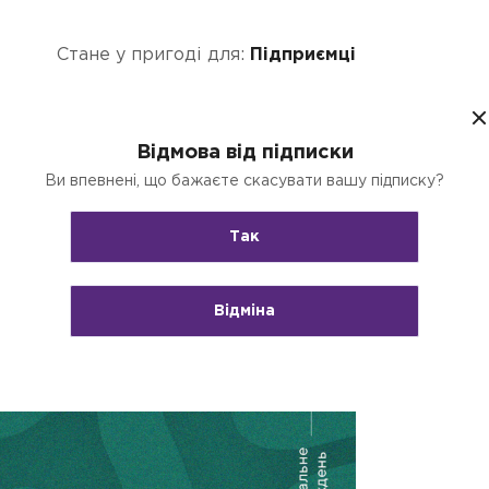
Стане у пригоді для:
Підприємці
писатися в потрібний вам пункт видачі,
Відмова від підписки
ументами та флешкою.
Ви впевнені, що бажаєте скасувати вашу підписку?
Так
Відміна