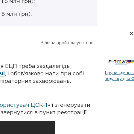
1,5 млн грн);
 5 млн грн).
 291.4 ПКУ
.
Відміна пройшла успішно
ожна за попереднім записом
ня ЕЦП треба заздалегідь
Групи єдиног
чі
, і обов'язково мати при собі
податку для
спіраторних захворювань.
Користувач ЦСК-1
» і згенерувати
о звернутися в пункт реєстрації.