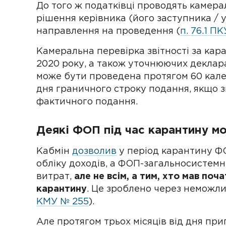
До того ж податківці проводять камера
рішення керівника (його заступника / 
направлення на проведення (
п. 76.1 ПК
Камеральна перевірка звітності за кар
2020 року, а також уточнюючих декларац
може бути проведена протягом 60 кале
дня граничного строку подання, якщо зв
фактичного подання.
Деякі ФОП під час карантину мо
Кабмін
дозволив
у період карантину Ф
обліку доходів, а ФОП-загальносистемни
витрат,
але не всім, а тим, хто мав поч
карантину
. Це зроблено через неможли
КМУ № 255
).
Але протягом трьох місяців від дня п