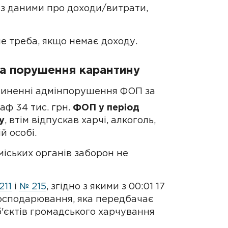
 з даними про доходи/витрати,
е треба, якщо немає доходу.
а порушення карантину
чиненні адмінпорушення ФОП за
аф 34 тис. грн.
ФОП у період
у
, втім відпускав харчі, алкоголь,
й особі.
 міських органів заборон не
211
і
№ 215
, згідно з якими з 00:01 17
господарювання, яка передбачає
б'єктів громадського харчування