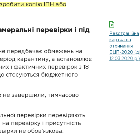
зробити копію ІПН або
меральні перевірки і під
Реєстраційна
картка на
отримання
е передбачає обмежень на
ЕЦП-2020 (ді
еріод карантину, а встановлює
12.03.2020 р.)
х і фактичних перевірок з 18
 що стосуються бюджетного
ле не завершили, тимчасово
альної перевірки перевіряють
а на перевірку і присутність
евірки не обов'язкова.