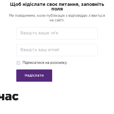
Щоб нідіслати своє питання, заповніть
поля
егорії
Пошук
Кредити для бізнесу о
Ми повідомимо, коли публікація з відповіддю з’явиться
на сайті.
кам
дача ЕЦП за
Підписатися на розсилку
писом,
Надіслати
ревірки
час