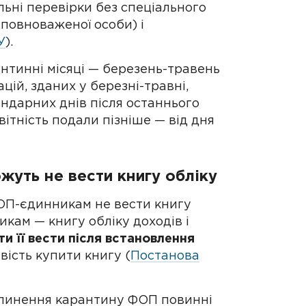
льні перевірки без спеціального
уповноваженої особи) і
У
).
антинні місяці — березень-травень
ій, зданих у березні-травні,
ндарних днів після останнього
ітність подали пізніше — від дня
жуть не вести книгу обліку
ОП-єдинникам не вести книгу
кам — книгу обліку доходів і
ати її вести після встановлення
вість купити книгу (
Постанова
рипинення карантину ФОП повинні