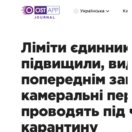
Українська
Кат
JOURNAL
Ліміти єдинни
підвищили, ви
попереднім за
камеральні пе
проводять під 
карантину