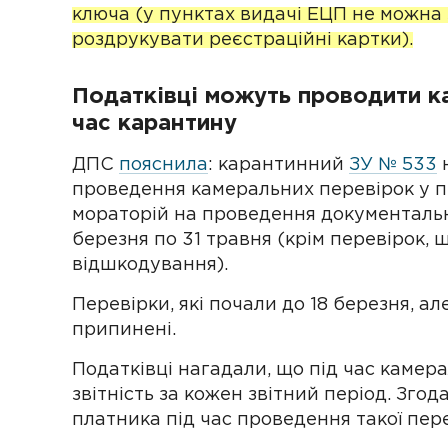
ключа (у пунктах видачі ЕЦП не можна 
роздрукувати реєстраційні картки).
Податківці можуть проводити ка
час карантину
ДПС
пояснила
: карантинний
ЗУ № 533
н
проведення камеральних перевірок у п
мораторій на проведення документальни
березня по 31 травня (крім перевірок,
відшкодування).
Перевірки, які почали до 18 березня, а
припинені.
Податківці нагадали, що під час камер
звітність за кожен звітний період. Згод
платника під час проведення такої пер