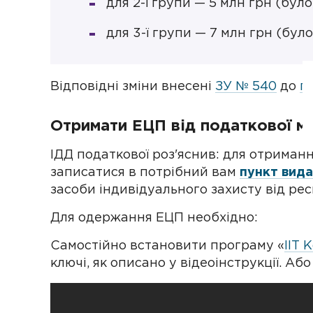
для 2-ї групи — 5 млн грн (було 
для 3-ї групи — 7 млн грн (було
Відповідні зміни внесені
ЗУ № 540
до
п.
Отримати ЕЦП від податкової м
ІДД податкової роз'яснив: для отриман
записатися в потрібний вам
пункт вида
засоби індивідуального захисту від ре
Для одержання ЕЦП необхідно:
Самостійно встановити програму «
ІІТ 
ключі, як описано у відеоінструкції. Аб