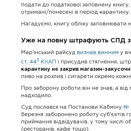
подати до податкової заповнену книгу,
отримані/понесені в період карантину.
Нагадуємо, книгу обліку заповнювати н
Уже на повну штрафують СПД з
Мар’їнський райсуд
визнав винним
у в
3
ст. 44
КпАП
і присудив стягнення, штр
карантину не закрив магазин-закусочн
пиво на розлив і сигарети окремо кожні
Про заборону роботи він не знав, а від
надходило.
Суд послався на Постанови Кабміну
№ 
березня заборонено роботу суб'єктів 
приймання відвідувачів, у тому числі о
(ресторанів, кафе тощо).