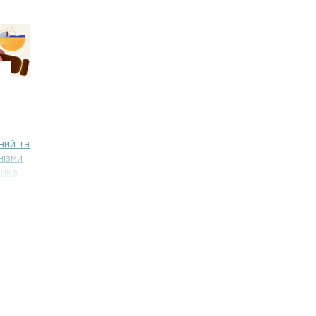
ний та
нізми
ника