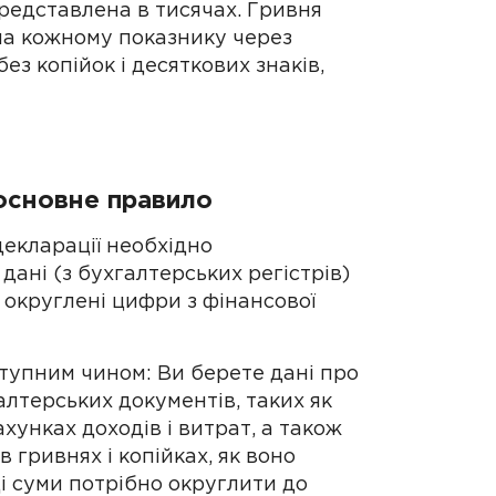
представлена в тисячах. Гривня
на кожному показнику через
ез копійок і десяткових знаків,
 основне правило
декларації необхідно
дані (з бухгалтерських регістрів)
е округлені цифри з фінансової
тупним чином: Ви берете дані про
алтерських документів, таких як
ахунках доходів і витрат, а також
гривнях і копійках, як воно
ці суми потрібно округлити до