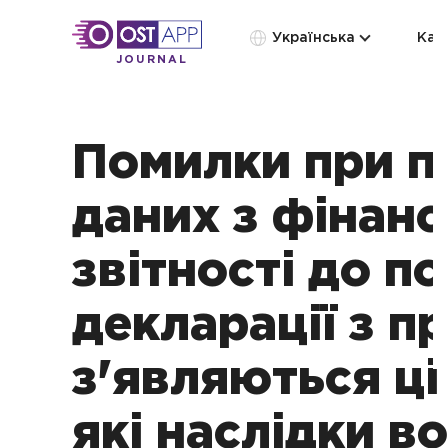
Українська
Кат
JOURNAL
Помилки при п
даних з фінанс
звітності до п
декларації з п
з'являються ці
які наслідки в