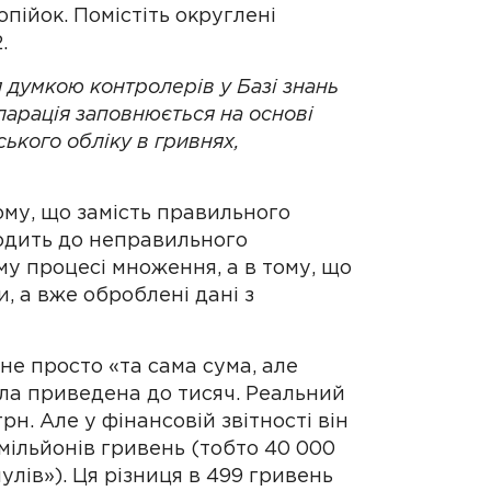
опійок. Помістіть округлені
2.
 думкою контролерів у Базі знань
ларація заповнюється на основі
ького обліку в гривнях,
ому, що замість правильного
водить до неправильного
му процесі множення, а в тому, що
, а вже оброблені дані з
 не просто «та сама сума, але
ула приведена до тисяч. Реальний
рн. Але у фінансовій звітності він
мільйонів гривень (тобто 40 000
лів»). Ця різниця в 499 гривень