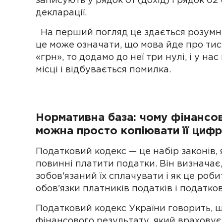
записують у рядок 01 (дохід) і рядок 0
декларації.
На перший погляд це здається розумним:
це може означати, що мова йде про тис
«грн», то додамо до неї три нулі, і у на
місці і відбувається помилка.
Нормативна база: чому фінансов
можна просто копіювати її циф
Податковий кодекс — це набір законів, я
повинні платити податки. Він визначає,
зобов'язаний їх сплачувати і як це роб
обов'язки платників податків і податко
Податковий кодекс України говорить, щ
фінансового результату, який враховує