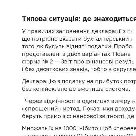
Типова ситуація: де знаходитьс
У правилах заповнення декларації з по
що потрібно вказати бухгалтерський до
того, як будуть відняті податки. Пробл
представлені в двох варіантах. Повна ф
форма № 2 — Звіт про фінансові резуль
і без десяткових знаків, тобто в округл
Декларацію з податку на прибуток пот
без копійок, але це вже інша система.
Через відмінності в одиницях виміру 
«спрощений» метод. Показники доходу 
беруть прямо з фінансової звітності, де
Множать їх на 1000, нібито щоб «переве