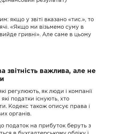
2 (фінансовий результат)
 якщо у звіті вказано «тис.», то
ячі. «Якщо ми візьмемо суму в
с вийде гривні». Але саме в цьому
а звітність важлива, але не
ри
кі регулюють, як люди і компанії
 які податки існують, хто
ити. Кодекс також описує права і
вих органів.
о податок на прибуток беруть з
ться в бухгалтерському обліку і