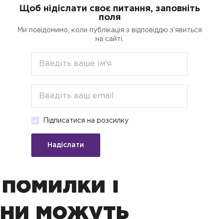
Щоб нідіслати своє питання, заповніть
поля
егорії
Пошук
Кредити для бізнесу о
Ми повідомимо, коли публікація з відповіддю з’явиться
на сайті.
еренесенні
ової
Підписатися на розсилку
одаткової
Надіслати
рибутку: як
 помилки і
они можуть