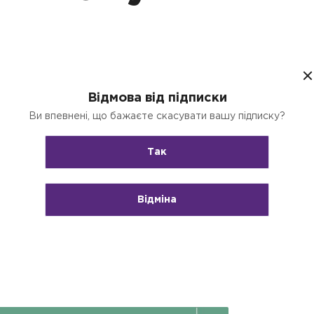
Відмова від підписки
Ви впевнені, що бажаєте скасувати вашу підписку?
ті виникають не через складні податкові
остому етапі — коли бухгалтер
Так
і результати з бухгалтерського обліку
Відміна
тків податок на прибуток залежить від
ується за правилами бухгалтерського
 доходу або фінансового результату
су платника податків або до помилки в