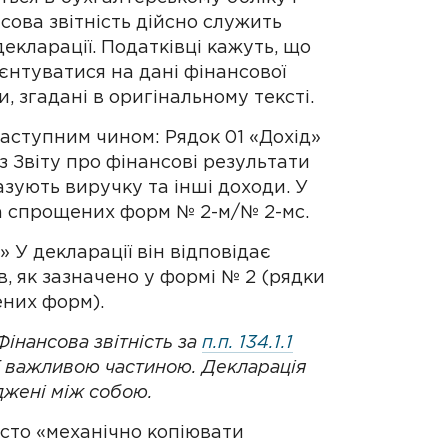
нсова звітність дійсно служить
кларації. Податківці кажуть, що
єнтуватися на дані фінансової
и, згадані в оригінальному тексті.
наступним чином: Рядок 01 «Дохід»
 з Звіту про фінансові результати
азують виручку та інші доходи. У
та спрощених форм № 2-м/№ 2-мс.
 У декларації він відповідає
, як зазначено у формі № 2 (рядки
ених форм).
Фінансова звітність за
п.п. 134.1.1
її важливою частиною. Декларація
оджені між собою.
сто «механічно копіювати