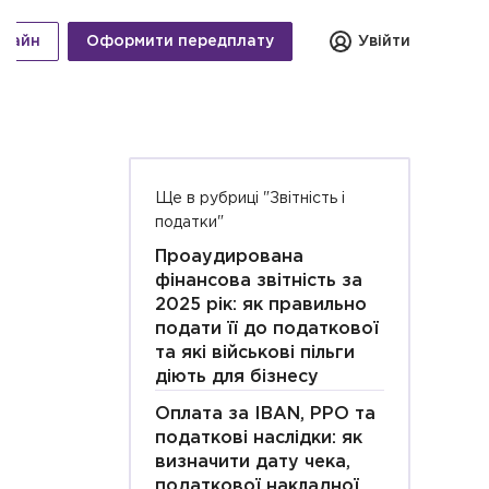
нлайн
Оформити передплату
Увійти
Ще в рубриці "Звітність і
податки"
Проаудирована
фінансова звітність за
2025 рік: як правильно
подати її до податкової
та які військові пільги
діють для бізнесу
Оплата за IBAN, РРО та
податкові наслідки: як
визначити дату чека,
податкової накладної