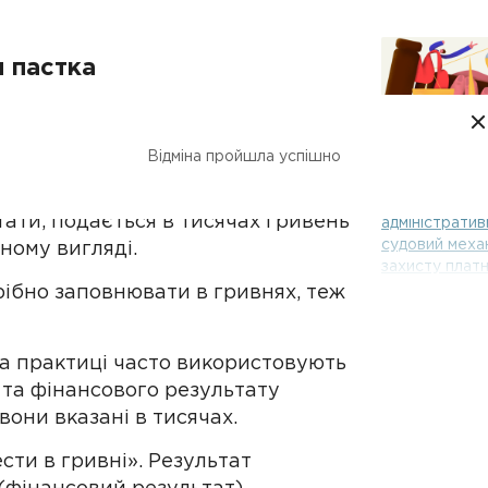
я пастка
датку на прибуток йдеться про те,
Оскарження
хід і фінансовий результат до
Відміна пройшла успішно
податкових
ема в тому, що ці показники
повідомлень-
інансова звітність, особливо
рішень:
тати, подається в тисячах гривень
адміністратив
судовий меха
еному вигляді.
захисту плат
податків
рібно заповнювати в гривнях, теж
на практиці часто використовують
та фінансового результату
 вони вказані в тисячах.
сти в гривні». Результат