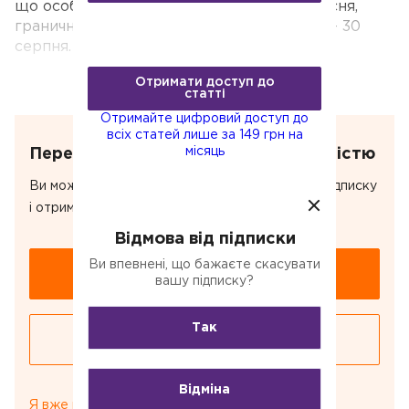
що особа приступить до роботи з 2 вересня,
Отримати доступ до
граничний строк подання повідомлення — 30
статті
серпня.
Отримайте цифровий доступ до
всіх статей лише за 149 грн на
Отримати доступ до
місяць
статті
Отримайте цифровий доступ до
всіх статей лише за 149 грн на
місяць
Передплатіть, щоб прочитати повністю
Ви можете купити цю статтю або оформити підписку
і отримати доступ до всіх статей.
Відмова від підписки
Ви впевнені, що бажаєте скасувати
Купити статтю за 24 грн
вашу підписку?
Так
Оформити підписку за 149 грн/міс
Відміна
Я вже передплатив цю статтю