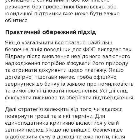
ускладнена санкційними або комплаєнс-
ризиками, без професійної банківської або
юридичної підтримки вже може бути важко
обійтися.
Практичний обережний підхід
Якщо узагальнити все сказане, найбільш
безпечна лінія поведінки для ФОП виглядає так.
Відразу після виявлення невідомого валютного
надходження потрібно з'ясувати його природу
та отримати документи щодо платежу. Якщо
договірної підстави немає, треба офіційно
звернутися до банку із заявою про помилковість
та вимогою ініціювати повернення. Усі дії слід
фіксувати письмово та зберігати підтвердження.
Далі стратегія залежить від того, чи вдалося
повернути гроші та в які терміни. Для
єдиноподатника критично вкластися у свій
звітний період. Якщо не вийшло, безпечніше
відобразити суму в доході та вже потім, після