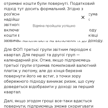
отримані кошти були повернуті. Податковий
підхід тут досить формальний. Згідно з
роз'ясненнями податкових органів, якщо сума
надійшла і була повернута в межах того ж
звітного періоду, до доходу її можна не
Відміна пройшла успішно
включати. Якщо ж на кінець звітного періоду
кошти все ще залишаються у ФОП, податківці
зазвичай наполягають на включенні їх до доходу.
Для ФОП третьої групи звітним періодом є
квартал. Для першої та другої груп —
календарний рік. Отже, якщо підприємець
третьої групи отримав помилковий валютний
платіж у лютому, але до кінця березня
повернути його не встиг, з точки зору
обережного підходу виникає ризик, що суму
доведеться відобразити у доході за перший
квартал.
Далі, якщо згодом гроші все-таки вдасться
повернути, підприємець зможе скоригувати