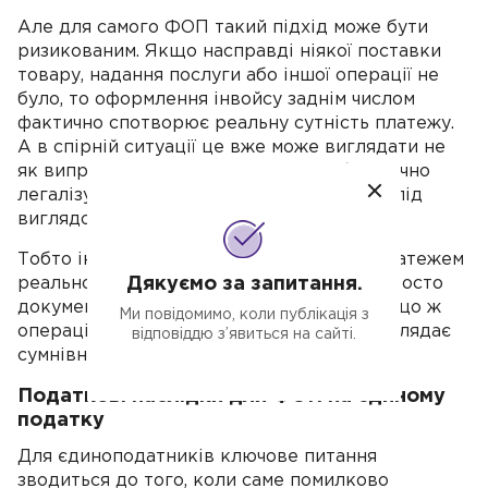
Але для самого ФОП такий підхід може бути
ризикованим. Якщо насправді ніякої поставки
товару, надання послуги або іншої операції не
було, то оформлення інвойсу заднім числом
фактично спотворює реальну сутність платежу.
А в спірній ситуації це вже може виглядати не
як виправлення помилки, а як спроба штучно
легалізувати чужий помилковий переказ під
виглядом власного доходу.
Тобто інвойс допустимий тоді, коли за платежем
реально стоїть господарська операція, просто
Дякуємо за запитання.
документи не були оформлені вчасно. Якщо ж
Ми повідомимо, коли публікація з
операції не було взагалі, такий спосіб виглядає
відповіддю з’явиться на сайті.
сумнівно.
Податкові наслідки для ФОП на єдиному
податку
Для єдиноподатників ключове питання
зводиться до того, коли саме помилково