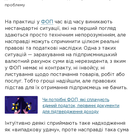
проблему
На практиці у
ФОП
час від часу виникають
нестандартні ситуації, які на перший погляд
здаються просто технічним непорозумінням, але
насправді можуть спричинити цілком реальні
правові та податкові наслідки. Одна з таких
ситуацій — зарахування на підприємницький
валютний рахунок суми від нерезидента, з яким
у ФОП немає ні контракту, ні інвойсу, ні
листування щодо постачання товарів, робіт або
послуг. Тобто гроші надійшли, але правових
підстав для їх отримання підприємець не бачить.
Чи потрібні ФОП, які сплачують
єдиний податок, первинні документи
для підтвердження доходу
Інтуїтивно деякі сприймають таке надходження
як «випадкову удачу», проте насправді така сума