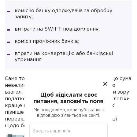
комісію банку одержувача за обробку
запиту;
витрати на SWIFT-повідомлення;
комісії проміжних банків;
втрати на конвертацію або банківські
утримання.
Саме тому деякі підприємці, особливо якщо сума
невелика, починають сумніватися, чи варто
взагалі ініціювати повернення. Але з точки зору
Щоб нідіслати своє
податкової безпеки та загальної правової логіки
питання, заповніть поля
краще понести розумні витрати зараз, ніж
Ми повідомимо, коли публікація з
пізніше пояснювати походження грошей
відповіддю з’явиться на сайті.
перевіряючим або брати участь у суперечці
щодо безпідставно набутого майна.