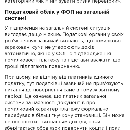
категоріями «як мінімізувати ризик перевірки».
Податковий облік у ФОП на загальній
системі
У підприємця на загальній системі ситуація
виглядає дещо м’якше. Податкові органи у своїх
роз'ясненнях зазвичай визнають, що помилково
зараховані суми не утворюють дохід
автоматично, якщо у ФОП є підтвердження
помилковості платежу та підстави вважати, що
гроші підлягають поверненню.
При цьому, на відміну від платників єдиного
податку, тут податківці зазвичай не прив'язують
питання до повернення саме в тому ж звітному
періоді. Це означає, що платник загальної
системи за наявності документів про
помилковий характер платежу формально
перебуває в більш гнучкому становищі. Він може
не поспішати з визнанням доходу, поки
зберігається обов'язок повернути кошти і поки