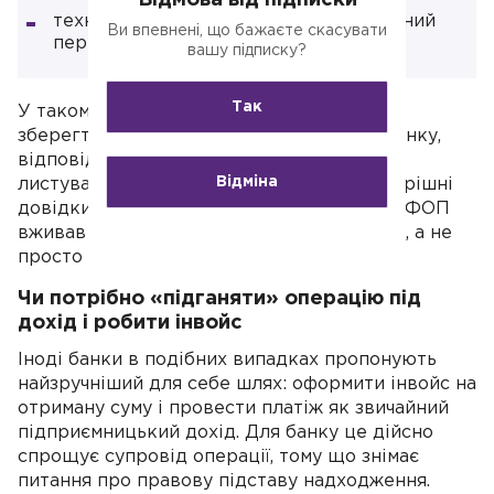
Відмова від підписки
технічно неможливо провести зворотний
Ви впевнені, що бажаєте скасувати
переказ тим самим шляхом.
вашу підписку?
Так
У такому випадку підприємцю необхідно
зберегти всі документи: свою заяву до банку,
відповіді банку, SWIFT-повідомлення,
Відміна
листування з відправником, будь-які внутрішні
довідки банку. Це буде доказом того, що ФОП
вживав реальних заходів для повернення, а не
просто вирішив залишити гроші собі.
Чи потрібно «підганяти» операцію під
дохід і робити інвойс
Іноді банки в подібних випадках пропонують
найзручніший для себе шлях: оформити інвойс на
отриману суму і провести платіж як звичайний
підприємницький дохід. Для банку це дійсно
спрощує супровід операції, тому що знімає
питання про правову підставу надходження.