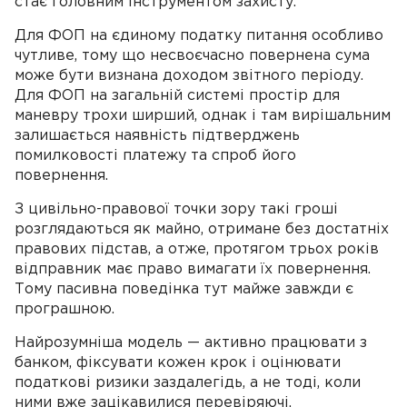
стає головним інструментом захисту.
Для ФОП на єдиному податку питання особливо
чутливе, тому що несвоєчасно повернена сума
може бути визнана доходом звітного періоду.
Для ФОП на загальній системі простір для
маневру трохи ширший, однак і там вирішальним
залишається наявність підтверджень
помилковості платежу та спроб його
повернення.
З цивільно-правової точки зору такі гроші
розглядаються як майно, отримане без достатніх
правових підстав, а отже, протягом трьох років
відправник має право вимагати їх повернення.
Тому пасивна поведінка тут майже завжди є
програшною.
Найрозумніша модель — активно працювати з
банком, фіксувати кожен крок і оцінювати
податкові ризики заздалегідь, а не тоді, коли
ними вже зацікавилися перевіряючі.