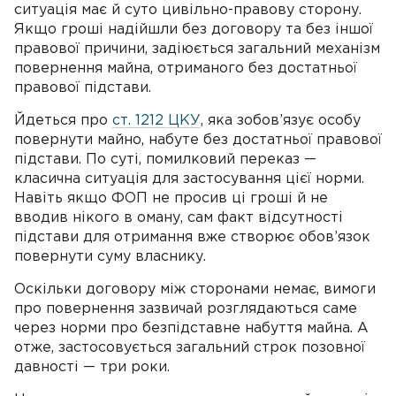
ситуація має й суто цивільно-правову сторону.
Якщо гроші надійшли без договору та без іншої
правової причини, задіюється загальний механізм
повернення майна, отриманого без достатньої
правової підстави.
Йдеться про
ст. 1212 ЦКУ
, яка зобов’язує особу
повернути майно, набуте без достатньої правової
підстави. По суті, помилковий переказ —
класична ситуація для застосування цієї норми.
Навіть якщо ФОП не просив ці гроші й не
вводив нікого в оману, сам факт відсутності
підстави для отримання вже створює обов’язок
повернути суму власнику.
Оскільки договору між сторонами немає, вимоги
про повернення зазвичай розглядаються саме
через норми про безпідставне набуття майна. А
отже, застосовується загальний строк позовної
давності — три роки.