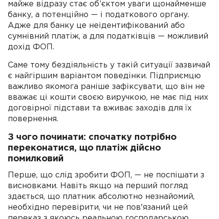
майже відразу стає об’єктом уваги щонайменше
банку, а потенційно — і податкового органу.
Адже для банку це неідентифікований або
сумнівний платіж, а для податківців — можливий
дохід ФОП.
Саме тому бездіяльність у такій ситуації зазвичай
є найгіршим варіантом поведінки. Підприємцю
важливо якомога раніше зафіксувати, що він не
вважає ці кошти своєю виручкою, не має під них
договірної підстави та вживає заходів для їх
повернення.
З чого починати: спочатку потрібно
переконатися, що платіж дійсно
помилковий
Перше, що слід зробити ФОП, — не поспішати з
висновками. Навіть якщо на перший погляд
здається, що платник абсолютно незнайомий,
необхідно перевірити, чи не пов'язаний цей
переказ з якоюсь реальною господарською