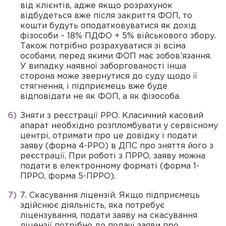
від клієнтів, адже якщо розрахунок
відбудеться вже після закриття ФОП, то
кошти будуть оподатковуватися як дохід
фізособи – 18% ПДФО + 5% військового збору.
Також потрібно розрахуватися зі всіма
особами, перед якими ФОП має зобов’язання.
У випадку наявної заборгованості інша
сторона може звернутися до суду щодо її
стягнення, і підприємець вже буде
відповідати не як ФОП, а як фізособа.
Зняти з реєстрації РРО. Класичний касовий
апарат необхідно розпломбувати у сервісному
центрі, отримати про це довідку і подати
заяву (форма 4-РРО) в ДПС про зняття його з
реєстрації. При роботі з ПРРО, заяву можна
подати в електронному форматі (форма 1-
ПРРО, форма 5-ПРРО).
7. Скасування ліцензій. Якщо підприємець
здійснює діяльність, яка потребує
ліцензування, подати заяву на скасування
ліцензії потрібно до подачі заяви про