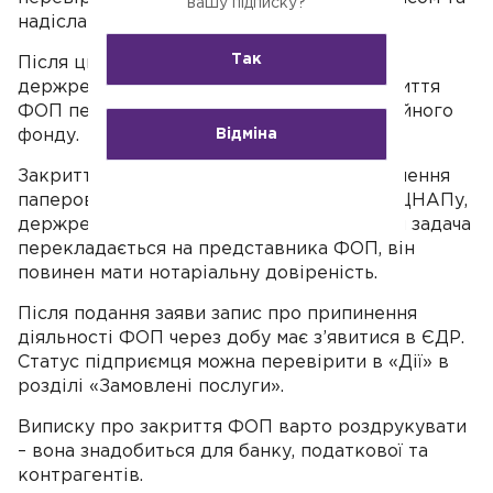
вашу підписку?
надіслати.
Так
Після цього заява потрапляє до
держреєстратора, а інформація про закриття
ФОП передається до податкової та пенсійного
Відміна
фонду.
Закриття ФОП офлайн передбачає заповнення
паперової заяви і особисте її подання до ЦНАПу,
держреєстратору або нотаріусу. Якщо ця задача
перекладається на представника ФОП, він
повинен мати нотаріальну довіреність.
Після подання заяви запис про припинення
діяльності ФОП через добу має з’явитися в ЄДР.
Статус підприємця можна перевірити в «Дії» в
розділі «Замовлені послуги».
Виписку про закриття ФОП варто роздрукувати
– вона знадобиться для банку, податкової та
контрагентів.