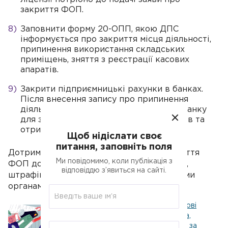
закриття ФОП.
Заповнити форму 20-ОПП, якою ДПС
інформується про закриття місця діяльності,
припинення використання складських
приміщень, зняття з реєстрації касових
апаратів.
Закрити підприємницькі рахунки в банках.
Після внесення запису про припинення
діяльності ФОП варто звернутися до банку
для закриття підприємницьких рахунків та
отримання виписок.
Щоб нідіслати своє
питання, заповніть поля
Дотримання всіх етапів процедури закриття
Ми повідомимо, коли публікація з
ФОП допоможе уникнути зайвих проблем,
відповіддю з’явиться на сайті.
штрафів та непорозумінь з контролюючими
органами в майбутньому.
Оплата за IBAN, РРО та податкові
наслідки: як визначити дату чека,
податкової накладної та доходу за