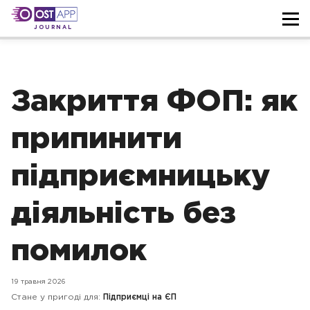
JOURNAL
Закриття ФОП: як
припинити
підприємницьку
діяльність без
помилок
19 травня 2026
Стане у пригоді для:
Підприємці на ЄП