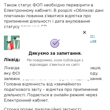
Також статус ФОП необхідно перевірити в
Електронному кабінеті. В розділі «Облікові дані
платника» повинна з’явитися відмітка про
припинення діяльності і дата анулювання
статусу платника ЄП.
Податкова накладна при інтернет-
продажах, коли гроші надходять на
рахунок однією сумою: як діяти
продавцю
Дякуємо за запитання.
Ліквідаційна звітність ФОП
Ми повідомимо, коли публікація з
відповіддю з’явиться на сайті.
Ліквідаційна звітність – це та сама декларація,
яку ФОП заповнює кожного звітного періоду,
залежно від займаної ним групи оподаткування.
Головна відмінність від «звичайного»
податкового звіту – відмітка про припинення
діяльності. Подається в онлайн-режимі через
Електронний кабінет.
Строки подачі ліквідаційної звітності: