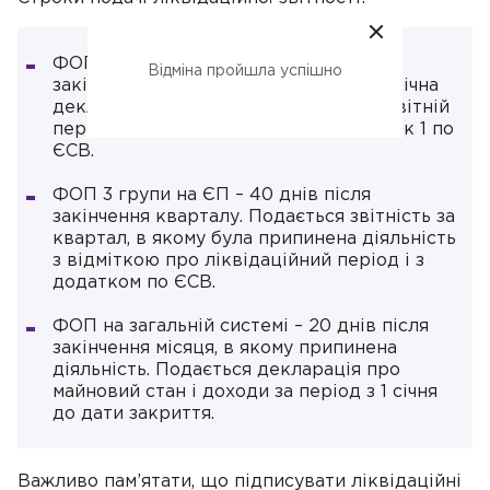
ФОП 1-2 групи на ЄП – 60 днів після
Відміна пройшла успішно
закінчення звітного року. Подається річна
декларація з позначкою за останній звітній
період. Разом з нею подається додаток 1 по
ЄСВ.
ФОП 3 групи на ЄП – 40 днів після
закінчення кварталу. Подається звітність за
квартал, в якому була припинена діяльність
з відміткою про ліквідаційний період і з
додатком по ЄСВ.
ФОП на загальній системі – 20 днів після
закінчення місяця, в якому припинена
діяльність. Подається декларація про
майновий стан і доходи за період з 1 січня
до дати закриття.
Важливо пам’ятати, що підписувати ліквідаційні