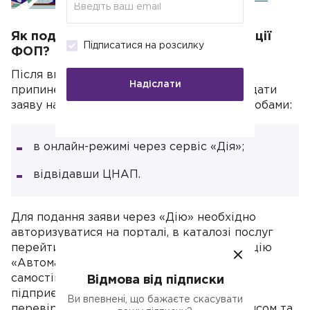
єдиним податком
Як подати заяву на зняття з реєстрації
Підписатися на розсилку
ФОП?
Після виконання всіх дій, необхідних для
Надіслати
припинення господарської діяльності, подати
заяву на закриття ФОП можна двома способами:
в онлайн-режимі через сервіс «Дія»;
відвідавши ЦНАП.
Для подання заяви через «Дію» необхідно
авторизуватися на порталі, в каталозі послуг
перейти на «Підприємство» та обрати опцію
«Автоматичне закриття ФОП». Система
самостійно підтягує всі необхідні дані
Відмова від підписки
підприємця та формує заяву. Її потрібно
Ви впевнені, що бажаєте скасувати
перевірити, підписати електронним підписом та