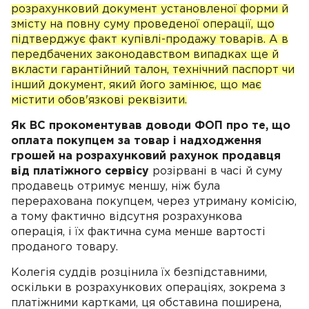
розрахунковий документ установленої форми й
змісту на повну суму проведеної операції, що
підтверджує факт купівлі-продажу товарів. А в
передбачених законодавством випадках ще й
вкласти гарантійний талон, технічний паспорт чи
інший документ, який його замінює, що має
містити обов'язкові реквізити.
Як ВС прокоментував доводи ФОП про те, що
оплата покупцем за товар і надходження
грошей на розрахунковий рахунок продавця
від платіжного сервісу
розірвані в часі й суму
продавець отримує меншу, ніж була
перерахована покупцем, через утриману комісію,
а тому фактично відсутня розрахункова
операція, і їх фактична сума менше вартості
проданого товару.
Колегія суддів розцінила їх безпідставними,
оскільки в розрахункових операціях, зокрема з
платіжними картками, ця обставина поширена,