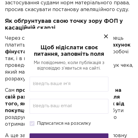
застосування судами норм матеріального права,
просив скасувати постанову апеляційного суду.
Як обґрунтував свою точку зору ФОП у
касаційній скарзі
Через системи LiqPay чи WayForPay покупець
платить за товар, і
гроші надходять на рахунок
Щоб нідіслати своє
фінустанови в будь-який час доби
, як у робочі
питання, заповніть поля
так, і в неробочі дні, що унеможливлює
Ми повідомимо, коли публікація з
проведення такої операції через РРО і друк чека,
відповіддю з’явиться на сайті.
який має відбуватися одночасно з
розрахунковою операцією.
Сам
продавець фактично отримує гроші на
свій рахунок тільки через кілька днів після
того, як фінансова компанія отримала їх від
покупця
. Виходить, що чек РРО повинен бути
роздрукований ще до моменту фактичного
Підписатися на розсилку
отримання оплати продавцем.
А ще закон вимагає, щоб чек РРО був на повну