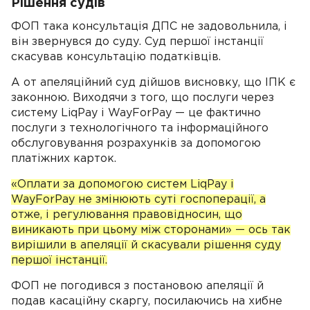
Рішення судів
ФОП така консультація ДПС не задовольнила, і
він звернувся до суду. Суд першої інстанції
скасував консультацію податківців.
А от апеляційний суд дійшов висновку, що ІПК є
законною. Виходячи з того, що послуги через
систему LiqPay і WayForPay — це фактично
послуги з технологічного та інформаційного
обслуговування розрахунків за допомогою
платіжних карток.
«Оплати за допомогою систем LiqPay і
WayForPay не змінюють суті госпоперації, а
отже, і регулювання правовідносин, що
виникають при цьому між сторонами» — ось так
вирішили в апеляції й скасували рішення суду
першої інстанції.
ФОП не погодився з постановою апеляції й
подав касаційну скаргу, посилаючись на хибне