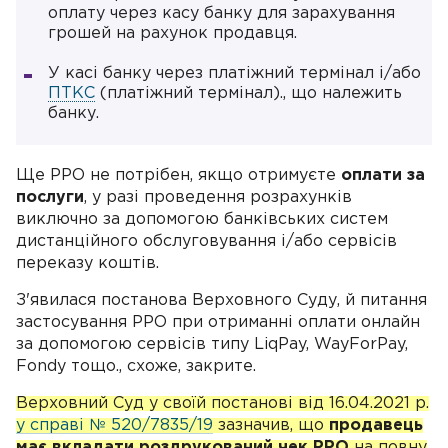
оплату через касу банку для зарахування
грошей на рахунок продавця.
У касі банку через платіжний термінал і/або
ПТКС
(платіжний термінал)., що належить
банку.
Ще РРО не потрібен, якщо отримуєте
оплати за
послуги
, у разі проведення розрахунків
виключно за допомогою банківських систем
дистанційного обслуговування і/або сервісів
переказу коштів.
З'явилася постанова Верховного Суду, й питання
застосування РРО при отриманні оплати онлайн
за допомогою сервісів типу LiqPay, WayForPay,
Fondy тощо., схоже, закрите.
Верховний Суд у своїй постанові від 16.04.2021 р.
у справі № 520/7835/19
зазначив, що
продавець
має вкладати роздрукований чек РРО
на повну