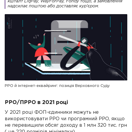
кшталт LiqPay, WayForPay, Fondy тощо, а замовлення
надсилає поштою або доставляє кур'єром.
РРО й інтернет-еквайринг: позиція Верховного Суду
РРО/ПРРО в 2021 році
У 2021 році ФОП-єдинники можуть не
використовувати РРО чи програмний РРО, якщо
не перевищили обсяг доходу в 1 млн 320 тис. грн
( це 220 розмірів мінімалки).