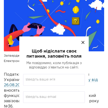
Щоб нідіслати своє
питання, заповніть поля
Затверджено зміни до порядку функціонування
Електронного кабінету
Ми повідомимо, коли публікація з
відповіддю з’явиться на сайті.
Податківці звертають увагу, що Мінфіном
України в результаті акцептування
Наказу від
26.08.2022 року №261
(далі – Наказ №61)
вносяться коригування до Порядку
функціонування електронного кабінету, який
завізовано наказом Мінфіну від 14.07.2017 року
№36.