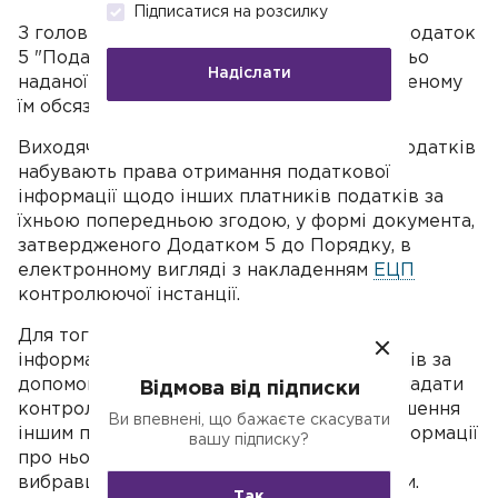
Підписатися на розсилку
З головного, до Порядку внесено новий додаток
5 "Податкова інформація щодо попередньо
Надіслати
наданої згоди платника податків у визначеному
їм обсязі".
Виходячи з даних коригувань, платники податків
набувають права отримання податкової
інформації щодо інших платників податків за
їхньою попередньою згодою, у формі документа,
затвердженого Додатком 5 до Порядку, в
електронному вигляді з накладенням
ЕЦП
контролюючої інстанції.
Для того, щоб поділитися податковою
інформацією з іншими платниками податків за
допомогою Електронного кабінету, слід надати
Відмова від підписки
контролюючій інстанції згоду на розголошення
Ви впевнені, що бажаєте скасувати
іншим платникам податків податкової інформації
вашу підписку?
про нього самостійно в певному обсязі,
вибравши дані, які останній згоден надати.
Так