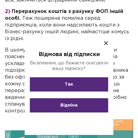
все, закінчиться штрафними санкціями.
2)
Перерахунок коштів з рахунку ФОП іншій
особі.
Теж поширена помилка серед
підприємців, коли вони надсилають кошти з
бізнес-рахунку іншій людині, найчастіше комусь
із рідні.
В цьому випадку також доведеться давати
Відмова від підписки
пояснення податковій. Більш того, ситуація
Ви впевнені, що бажаєте скасувати
ускладнюється тим, що підприємець може
вашу підписку?
підозрюватися у працевлаштуванні працівника
без офіційного оформлення. Нагадуємо, що за
кожну особу (працівника), якій підприємець
Так
перераховує кошти (якщо вони йдуть не на
ведення підприємницької діяльності) потрібно
сплачувати податки та звітуватися перед
Відміна
контролюючими органами.