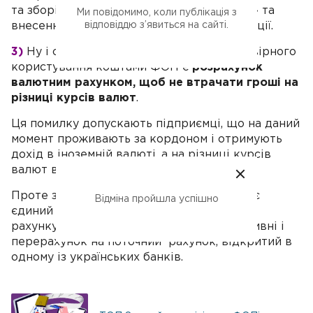
та зборів за кожного такого «працівника» та
Ми повідомимо, коли публікація з
відповіддю з’явиться на сайті.
внесення інформації по ньому до декларації.
3)
Ну і останнім поширеним випадком невірного
користування коштами ФОП є
розрахунок
валютним рахунком, щоб не втрачати гроші на
різниці курсів валют
.
Ця помилку допускають підприємці, що на даний
момент проживають за кордоном і отримують
дохід в іноземній валюті, а на різниці курсів
валют втрачають значну частку доходу.
Проте законодавство України передбачає
Відміна пройшла успішно
єдиний спосіб зняття коштів з валютного
рахунку ФОП – конвертацію валюти в гривні і
перерахунок на поточний рахунок, відкритий в
одному із українських банків.