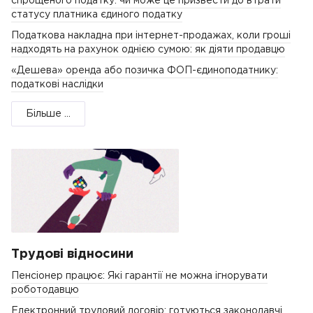
спрощеного податку: чи може це призвести до втрати
статусу платника єдиного податку
Податкова накладна при інтернет-продажах, коли гроші
надходять на рахунок однією сумою: як діяти продавцю
«Дешева» оренда або позичка ФОП-єдиноподатнику:
податкові наслідки
Більше ...
Трудові відносини
Пенсіонер працює: Які гарантії не можна ігнорувати
роботодавцю
Електронний трудовий договір: готуються законодавчі