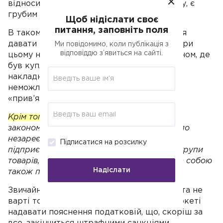
відноситься до напрямку діяльності ФОПу, є
грубим порушенням.
Щоб нідіслати своє
питання, заповніть поля
В такому випадку підприємцю доведеться
давати письмове пояснення податковій, при
Ми повідомимо, коли публікація з
відповіддю з’явиться на сайті.
цьому надати договір між ФОП та магазином, де
був куплений товар, а також видаткову
накладну. Звичайно, це зробити майже
неможливо, та і не кожний товар можна
«прив’язати» до своєї діяльності.
Крім того
, в податківців може виникнути
закономірне питання стосовно діяльності по
незареєстрованих
КВЕД
(наприклад, коли
Підписатися на розсилку
підприємець займається продажем однієї групи
товарів, а оплатив зовсім інші), що тягне за собою
Надіслати
також притягнення до відповідальності.
Звичайно, такі ситуації досить неприємні та не
варті того, щоб за розрахунок в супермаркеті
надавати пояснення податковій, що, скоріш за