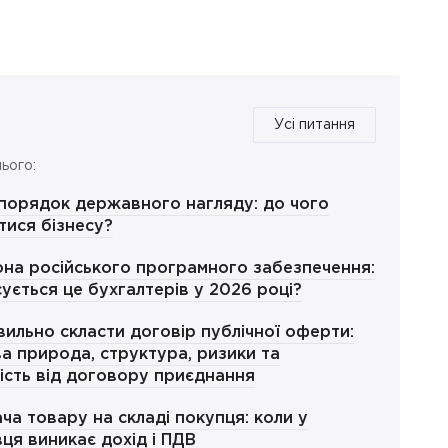
Усі питання
ього:
порядок державного нагляду: до чого
тися бізнесу?
на російського програмного забезпечення:
сується це бухгалтерів у 2026 році?
вильно скласти договір публічної оферти:
а природа, структура, ризики та
ність від договору приєднання
ча товару на складі покупця: коли у
ця виникає дохід і ПДВ