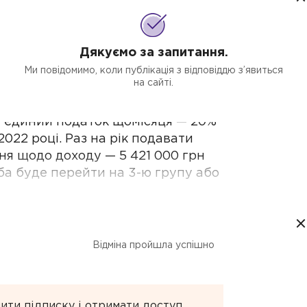
итися з групою єдиного податку,
Дякуємо за запитання.
Ми повідомимо, коли публікація з відповіддю з’явиться
на сайті.
и єдиний податок щомісяця — 20%
2022 році. Раз на рік подавати
ння щодо доходу — 5 421 000 грн
еба буде перейти на 3-ю групу або
Відміна пройшла успішно
и повністю
ти підписку і отримати доступ