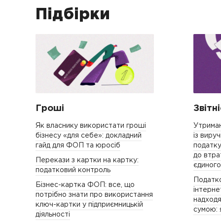
Підбірки
Гроші
Звітн
Як власнику використати гроші
Утриман
бізнесу «для себе»: докладний
із виру
гайд для ФОП та юросіб
податку
до втра
Перекази з картки на картку:
єдиного
податковий контроль
Податко
Бізнес-картка ФОП: все, що
інтерне
потрібно знати про використання
надходя
ключ-картки у підприємницькій
сумою: 
діяльності