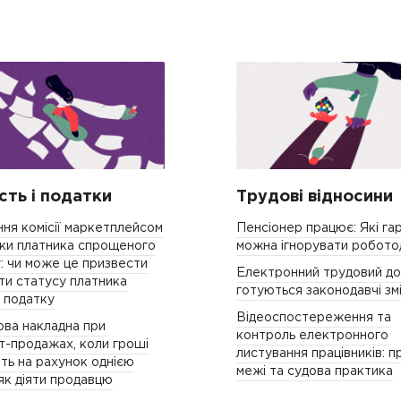
ість і податки
Трудові відносини
ня комісії маркетплейсом
Пенсіонер працює: Які гар
чки платника спрощеного
можна ігнорувати робот
: чи може це призвести
Електронний трудовий дог
ти статусу платника
готуються законодавчі зм
 податку
Відеоспостереження та
ва накладна при
контроль електронного
т-продажах, коли гроші
листування працівників: п
ть на рахунок однією
межі та судова практика
як діяти продавцю