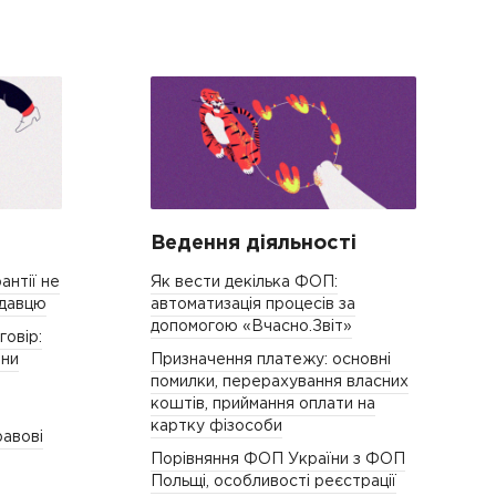
Ведення діяльності
антії не
Як вести декілька ФОП:
одавцю
автоматизація процесів за
допомогою «Вчасно.Звіт»
овір:
іни
Призначення платежу: основні
помилки, перерахування власних
коштів, приймання оплати на
картку фізособи
равові
Порівняння ФОП України з ФОП
Польщі, особливості реєстрації