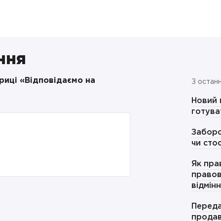
ння
бриці «Відповідаємо на
З останн
Новий 
готува
Заборо
чи сто
Як пра
правов
відмін
Переда
продав