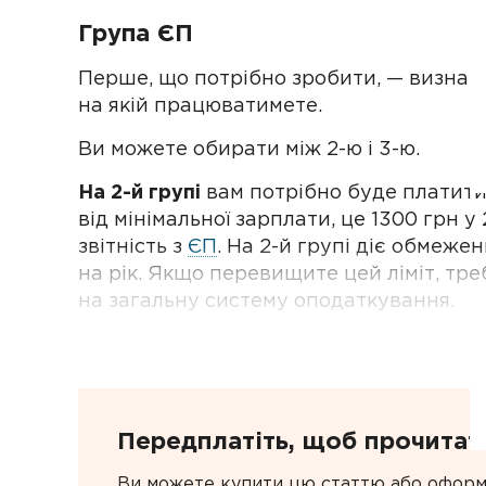
Група ЄП
Перше, що потрібно зробити, — визнач
на якій працюватимете.
Ви можете обирати між 2-ю і 3-ю.
На 2-й групі
вам потрібно буде платит
від мінімальної зарплати, це 1300 грн у 
звітність з
ЄП
. На 2-й групі діє обмеже
на рік. Якщо перевищите цей ліміт, тр
на загальну систему оподаткування.
Передплатіть, щоб прочитат
Ви можете купити цю статтю або оформи