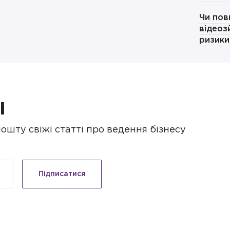
Чи пов
відеоз
ризики
і
шту свіжі статті про ведення бізнесу
Підписатися