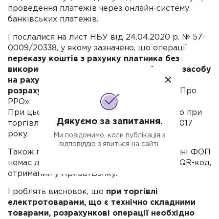
проведення платежів через онлайн-систему
банківських платежів.
І послалися на лист НБУ від 24.04.2020 р. № 57-
0009/20338, у якому зазначено, що операції
переказу коштів з рахунку платника без
використання електронного платіжного засобу
на рахунок отримувача не належать до
розрахункових операцій
у розумінні ЗУ «Про
РРО».
При цьому РРО застосовувати обов'язково при
Дякуємо за запитання.
торгівлі технічно складними товарами з 2017
року.
Ми повідомимо, коли публікація з
відповіддю з’явиться на сайті.
Також податківці зазначили, що в запитанні ФОП
немає даних про інформацію, яку містить QR-код,
отриманий у ПриватБанку.
І роблять висновок, що
при торгівлі
електротоварами, що є технічно складними
товарами, розрахункові операції необхідно