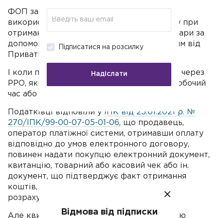
ФОП запитав у податківців: чи треба
використовувати РРО з 1 квітня 2021 року при
отриманні оплати за побутові електротовари за
допомогою плаката з QR-кодом, отриманим від
Підписатися на розсилку
ПриватБанку.
І коли проводити розрахункову операцію через
Надіслати
РРО, якщо покупець оплатив товар у неробочий
час або вихідний.
Податківці відповіли у
ІПК від 25.01.2021 р. №
270/ІПК/99-00-07-05-01-06
, що продавець,
оператор платіжної системи, отримавши оплату
відповідно до умов електронного договору,
повинен надати покупцю електронний документ,
квитанцію, товарний або касовий чек або ін.
документ, що підтверджує факт отримання
коштів, із зазначенням дати здійснення
розрахунку (п. 3 ст. 13 ЗУ № 675).
Відмова від підписки
Але квитанція за розрахунок за допомогою