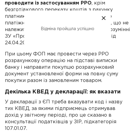
проводити із застосуванням РРО
, крім
безготівкового переказу коштів з рахунку
платника без використання електронного
платіжного засобу на рахунок отримувача, що не
Відміна пройшла успішно
належить до розрахункових операцій у розумінні
ЗУ «Про РРО», як зазначено в листі НБУ від
24.04.2020 р. № 57-0009/20338.
При цьому ФОП має провести через РРО
розрахункову операцію на підставі виписки
банку і направити покупцю розрахунковий
документ установленої форми на повну суму
покупки разом із замовленим товаром.
Декілька КВЕД у декларації: як вказати
У декларації з ЄП треба вказувати код і назву
тих КВЕД, за якими підприємець отримував
дохід у звітному періоді, про це сказано в
консультації податківців у ЗІР, підкатегорія
107.01.07.