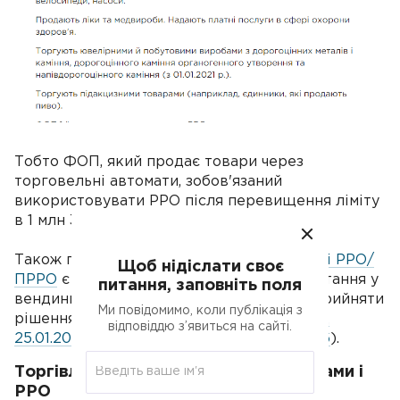
Тобто ФОП, який продає товари через
торговельні автомати, зобов'язаний
використовувати РРО після перевищення ліміту
в 1 млн 320 тис. грн.
Також податківці розповіли, що в
Реєстрі РРО/
Щоб нідіслати своє
ПРРО
є кілька моделей РРО для використання у
питання, заповніть поля
вендингових автоматах, але ФОП може прийняти
Ми повідомимо, коли публікація з
рішення про використання ПРРО (
ІПК від
відповіддю з’явиться на сайті.
25.01.2021 р. № 269/ІПК/99-00-07-05-01-06
).
Торгівля побутовими електротоварами і
РРО