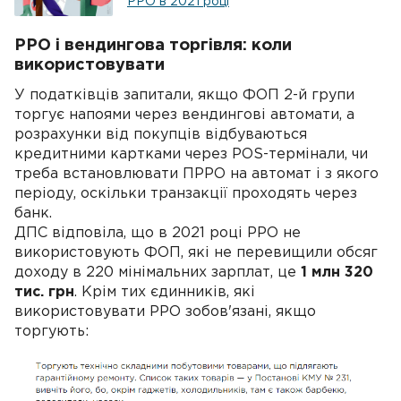
РРО в 2021 році
РРО і вендингова торгівля: коли
використовувати
У податківців запитали, якщо ФОП 2-й групи
торгує напоями через вендингові автомати, а
розрахунки від покупців відбуваються
кредитними картками через POS-термінали, чи
треба встановлювати ПРРО на автомат і з якого
періоду, оскільки транзакції проходять через
банк.
ДПС відповіла, що в 2021 році РРО не
використовують ФОП, які не перевищили обсяг
доходу в 220 мінімальних зарплат, це
1 млн 320
тис. грн
. Крім тих єдинників, які
використовувати РРО зобов'язані, якщо
торгують: