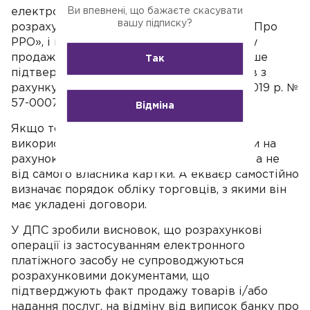
Ви впевнені, що бажаєте скасувати
електронного платіжного засобу — це не
вашу підписку?
розрахунковий документ у розумінні ЗУ «Про
РРО», і вона не підтверджує самого факту
продажу товару (отримання послуг), а лише
Так
підтверджує ініціювання переказу коштів з
рахунку власника картки (лист від 28.11.2019 р. №
57-0007/62082).
Відміна
Якщо товар чи послуга придбана з
використанням платіжної картки, ці кошти на
рахунок продавця надійдуть від екваєра, а не
від самого власника картки. А екваєр самостійно
визначає порядок обліку торговців, з якими він
має укладені договори.
У ДПС зробили висновок, що розрахункові
операції із застосуванням електронного
платіжного засобу не супроводжуються
розрахунковими документами, що
підтверджують факт продажу товарів і/або
надання послуг, на відміну від виписок банку про