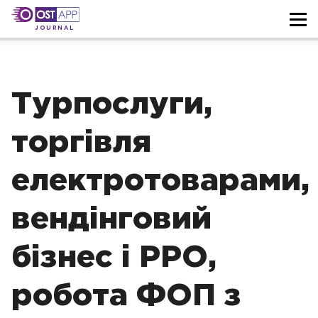
JOURNAL
Турпослуги,
торгівля
електротоварами,
вендінговий
бізнес і РРО,
робота ФОП з