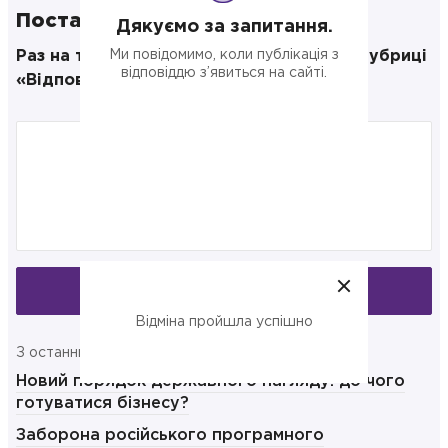
Поставте своє запитання
Дякуємо за запитання.
Раз на тиждень публікуємо відповіді в рубриці
Ми повідомимо, коли публікація з
відповіддю з’явиться на сайті.
«Відповідаємо на запитання»
Запитати
Відміна пройшла успішно
З останнього:
Новий порядок державного нагляду: до чого
готуватися бізнесу?
Заборона російського програмного