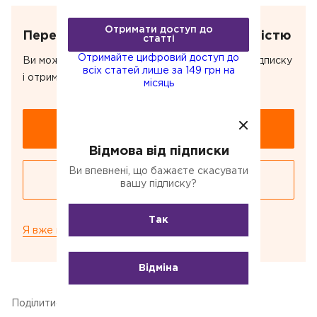
Отримати доступ до
Отримати доступ до
Передплатіть, щоб прочитати повністю
статті
статті
Отримайте цифровий доступ до
Отримайте цифровий доступ до
Ви можете купити цю статтю або оформити підписку
всіх статей лише за 149 грн на
всіх статей лише за 149 грн на
і отримати доступ до всіх статей.
місяць
місяць
Купити статтю за 24 грн
Відмова від підписки
Ви впевнені, що бажаєте скасувати
Оформити підписку за 149 грн/міс
вашу підписку?
Так
Я вже передплатив цю статтю
Відміна
Поділитися: