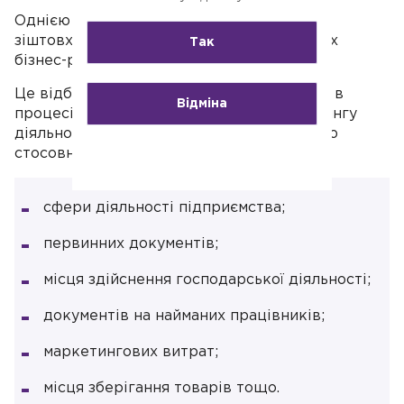
Однією з поширених проблем, з якими
зіштовхуються підприємці, є блокування їх
Так
бізнес-рахунків.
Це відбувається у зв’язку з тим, що банки в
Відміна
процесі здійснення фінансового моніторингу
діяльності ФОПа, не отримали інформацію
стосовно:
сфери діяльності підприємства;
первинних документів;
місця здійснення господарської діяльності;
документів на найманих працівників;
маркетингових витрат;
місця зберігання товарів тощо.