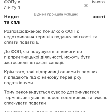
ФОПу варто контролювати дотримання річного
ліміту по своїй групі.
Відміна пройшла успішно
Недотримання термінів подання звітності
та сплати податків
Розповсюдженою помилкою ФОП є
недотримання термінів подання звітності та
сплати податків.
До ФОП, які порушують ці вимоги до
підприємницької діяльності, можуть бути
застосовані штрафні санкції.
Крім того, такі підприємці одними із перших
підпадають під фінансову перевірку
податківцями.
Тому рекомендується суворо дотримуватися
термінів звітування перед податковою та вчасно
сплачувати податки.