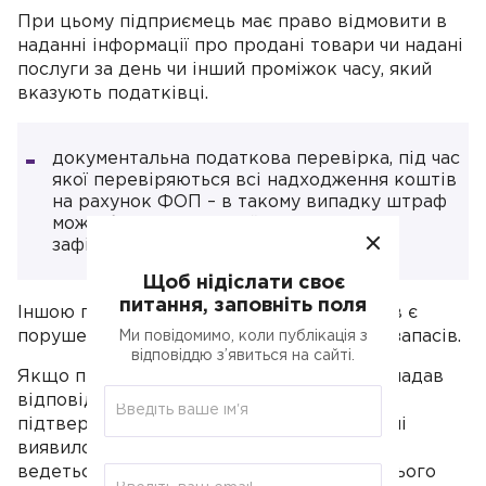
При цьому підприємець має право відмовити в
наданні інформації про продані товари чи надані
послуги за день чи інший проміжок часу, який
вказують податківці.
документальна податкова перевірка, під час
якої перевіряються всі надходження коштів
на рахунок ФОП – в такому випадку штраф
може бути накладений на суму всіх
зафіксованих порушень.
Щоб нідіслати своє
питання, заповніть поля
Іншою поширеною помилкою підприємців є
порушення вимог щодо обліку товарних запасів.
Ми повідомимо, коли публікація з
відповіддю з’явиться на сайті.
Якщо під час перевірки підприємець не надав
відповідну документацію на товар, що
підтверджує його походження, або взагалі
виявилося, що облік товарних запасів не
ведеться на підприємстві, то наслідком цього