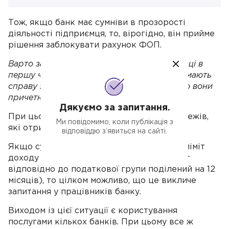
Тож, якщо банк має сумніви в прозорості
діяльності підприємця, то, вірогідно, він прийме
рішення заблокувати рахунок ФОП.
Варто зауважити, що прискіпливій перевірці в
першу чергу підлягають підприємства, які мають
справу з держзакупівлями, особливо, якщо вони
причетні до воєнної сфери.
Дякуємо за запитання.
При цьому банки контролюють суми платежів,
Ми повідомимо, коли публікація з
які отримує ФОП на свій рахунок.
відповіддю з’явиться на сайті.
Якщо сума платежу буде перевищувати ліміт
доходу підприємця на місяць (річний ліміт
відповідно до податкової групи поділений на 12
місяців), то цілком можливо, що це викличе
запитання у працівників банку.
Виходом із цієї ситуації є користування
послугами кількох банків. При цьому все ж