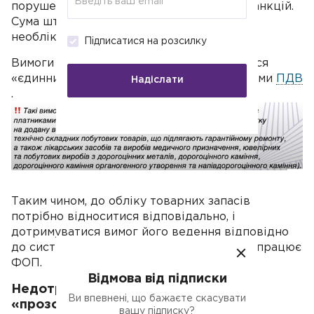
порушення буде накладення штрафних санкцій.
Сума штрафу становитиме вартість всіх
необлікованих товарів.
Підписатися на розсилку
Вимоги щодо обліку товарів не стосуються
«єдинників», не зареєстрованих платниками
ПДВ
Надіслати
.
Таким чином, до обліку товарних запасів
потрібно відноситися відповідально, і
дотримуватися вимог його ведення відповідно
до системи оподаткування, в рамках якої працює
ФОП.
Відмова від підписки
Недотримання вимог банків щодо
Ви впевнені, що бажаєте скасувати
«прозорості роботи»
вашу підписку?