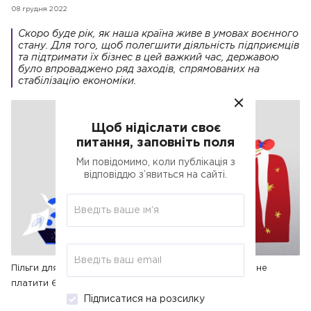
08 грудня 2022
Скоро буде рік, як наша країна живе в умовах воєнного
стану. Для того, щоб полегшити діяльність підприємців
та підтримати їх бізнес в цей важкий час, державою
було впроваджено ряд заходів, спрямованих на
стабілізацію економіки.
Щоб нідіслати своє
питання, заповніть поля
Покупка статті
Ми повідомимо, коли публікація з
Будь ласка, введіть ваш E-mail для
відповіддю з’явиться на сайті.
покупки статті
Пільги для ФОП в
воєнний стан, за яких умов можна
не платити ЄСВ та ЄП? ФОП 3
Отримати доступ
групи - 5% чи 2%
Будь ласка, введіть ваш E-mail, щоб
Вартість статті складає
24грн
.
отримати доступ до статті
Пільги
для ФОП в воєнний стан, за яких
Пільги для ФОП в воєнний стан, за яких умов можна не
умов можна не платити ЄСВ та ЄП?
платити ЄСВ та ЄП? ФОП 3 групи - 5% чи 2%
ФОП 3 групи - 5% чи 2%
Підписатися на розсилку