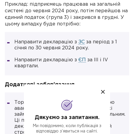
Приклад: підприємець працював на загальній
системі до червня 2024 року, потім перейшов на
єдиний податок (група 3) і закрився в грудні. У
цьому випадку буде потрібно:
Направити декларацію з
ЗС
за період з 1
січня по 30 червня 2024 року.
Направити декларацію з
ЄП
за III і IV
квартали.
Додаткові зобов'язання
Торгівля пальним: З 2024 року введено
авансові платежі з ПДФО для ФОП, які
займаються роздрібною торгівлею пальним.
Дякуємо за запитання.
Ці платежі мають бути відображені в
Ми повідомимо, коли публікація з
декларації та сплачені у встановлений
відповіддю з’явиться на сайті.
строк.