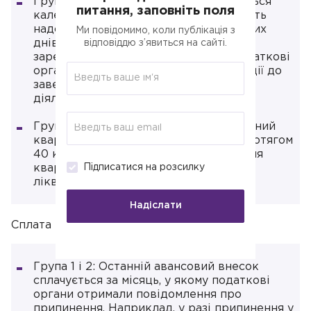
Група 1 і 2: Звітним періодом вважається
питання, заповніть поля
календарний рік. Ліквідаційна звітність
надсилається протягом 60 календарних
Ми повідомимо, коли публікація з
днів після завершення року, в якому
відповіддю з’явиться на сайті.
зареєстровано ліквідацію. Однак податкові
органи допускають подання декларації до
завершення року в разі припинення
діяльності в I-III кварталах.
Група 3: Звітним періодом є календарний
квартал. Декларація надсилається протягом
40 календарних днів після завершення
Підписатися на розсилку
кварталу, в якому зареєстровано
ліквідацію.
Надіслати
Сплата єдиного податку:
Група 1 і 2: Останній авансовий внесок
сплачується за місяць, у якому податкові
органи отримали повідомлення про
припинення. Наприклад, у разі припинення у