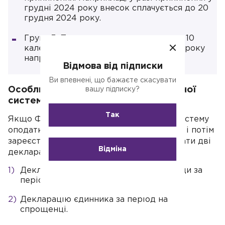
грудні 2024 року внесок сплачується до 20
грудня 2024 року.
Група 3: Податок вноситься протягом 10
календарних днів після граничного строку
направлення декларації.
Відмова від підписки
Ви впевнені, що бажаєте скасувати
Особливі випадки: перехід із загальної
вашу підписку?
системи на спрощенку
Так
Якщо ФОП протягом 2024 року змінив систему
оподаткування із загальної на спрощенку і потім
зареєстрував припинення, він має надіслати дві
Відміна
декларації:
Декларацію про майновий стан і доходи за
період на загальній системі.
Декларацію єдинника за період на
спрощенці.