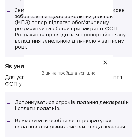
Земельний податок: Мінімальне податкове
зобов'язання щодо земельних ділянок
(МПЗ) тепер підлягає обов'язковому
розрахунку та обліку при закритті ФОП.
Розрахунок проводиться пропорційно часу
володіння земельною ділянкою у звітному
році.
Як уникнути штрафів
Відміна пройшла успішно
Для успішного завершення процесу закриття
ФОП у 2024 році підприємцю важливо:
Дотримуватися строків подання декларацій
і сплати податків.
Враховувати особливості розрахунку
податків для різних систем оподаткування.