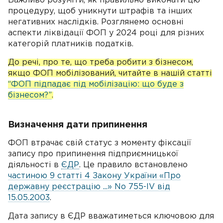
Важливо розуміти, як правильно виконати цю
процедуру, щоб уникнути штрафів та інших
негативних наслідків. Розглянемо основні
аспекти ліквідації ФОП у 2024 році для різних
категорій платників податків.
До речі, про те, що треба робити з бізнесом,
якщо ФОП мобілізований, читайте в нашій статті
“ФОП підпадає під мобілізацію: що буде з
бізнесом?”
.
Визначення дати припинення
ФОП втрачає свій статус з моменту фіксації
запису про припинення підприємницької
діяльності в
ЄДР
. Це правило встановлено
частиною 9 статті 4 Закону України «Про
державну реєстрацію ...» No 755-IV від
15.05.2003
.
Дата запису в ЄДР вважатиметься ключовою для