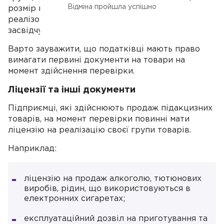
Відміна пройшла успішно
розмір штрафу буде становити вартість
реалізованих товарів без документів, які
засвідчують їх походження.
Варто зауважити, що податківці мають право
вимагати первині документи на товари на
момент здійснення перевірки.
Ліцензії та інші документи
Підприємці, які здійснюють продаж підакцизних
товарів, на момент перевірки повинні мати
ліцензію на реалізацію своєї групи товарів.
Наприклад:
ліцензію на продаж алкоголю, тютюнових
виробів, рідин, що використовуються в
електронних сигаретах;
експлуатаційний дозвіл на приготування та