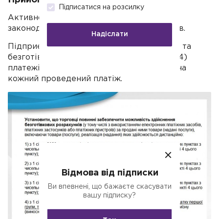
Підписатися на розсилку
Активно перевіряється дотримання
законодавства щодо фіскалізації платежів.
Надіслати
Підприємець повинен приймати готівкові та
безготівкові (згідно Постанови КМУ №894)
платежі і видавати покупцю/клієнту чек на
кожний проведений платіж.
Відмова від підписки
Ви впевнені, що бажаєте скасувати
вашу підписку?