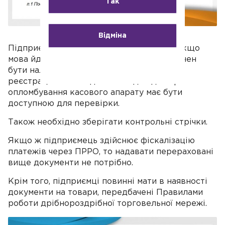
Так
Відміна
Підприємці повинні мати
РРО
чи
ПРРО
. Якщо
мова йде про класичний РРО, то він повинен
бути належним чином зареєстрований, а
реєстраційне посвідчення та довідка про
опломбування касового апарату має бути
доступною для перевірки.
Також необхідно зберігати контрольні стрічки.
Якщо ж підприємець здійснює фіскалізацію
платежів через ПРРО, то надавати перераховані
вище документи не потрібно.
Крім того, підприємці повинні мати в наявності
документи на товари, передбачені Правилами
роботи дрібнороздрібної торговельної мережі.