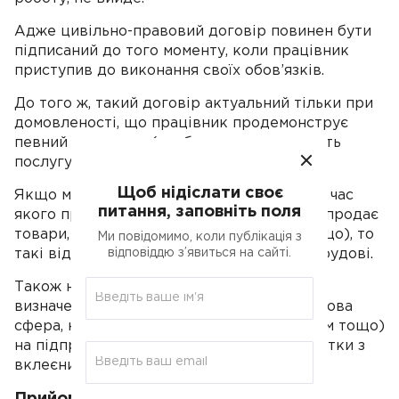
Адже цивільно-правовий договір повинен бути
підписаний до того моменту, коли працівник
приступив до виконання своїх обов’язків.
До того ж, такий договір актуальний тільки при
домовленості, що працівник продемонструє
певний результат (зробить проект, надасть
послугу з клінінгу тощо).
Щоб нідіслати своє
Якщо мова йде про трудовий процес, під час
питання, заповніть поля
якого працівник здійснює певну роботу (продає
товари, працює на касі, надає послуги тощо), то
Ми повідомимо, коли публікація з
відповіддю з’явиться на сайті.
такі відносини будуть кваліфіковані як трудові.
Також на працівників, які працюють в
визначених законодавством галузях (харчова
сфера, надання послуг по догляду за тілом тощо)
на підприємстві повинні бути медичні картки з
вклеєними фото спеціалістів.
Прийом платежів