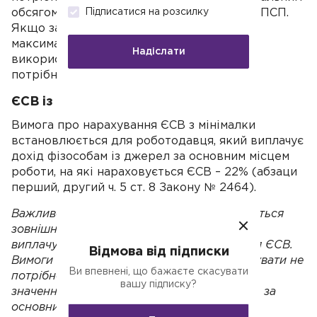
обсягом доходу, що передбачає право на ПСП.
Підписатися на розсилку
Якщо загальна сума зарплати завищить
максимальний розмір доходу, то ПСП
Надіслати
використовувати не слід, якщо нижче, то
потрібно.
ЄСВ із МЗП
Вимога про нарахування ЄСВ з мінімалки
встановлюється для роботодавця, який виплачує
дохід фізособам із джерел за основним місцем
роботи, на які нараховується ЄСВ – 22% (абзаци
перший, другий ч. 5 ст. 8 Закону № 2464).
Важливо знати! Якщо співробітник вважається
зовнішнім сумісником, то ЄСВ необхідно
виплачувати з фактичної бази нарахування ЄСВ.
Відмова від підписки
Вимоги про сплату ЄСВ з мінімалки виконувати не
Ви впевнені, що бажаєте скасувати
потрібно. При цьому не має вирішального
вашу підписку?
значення, нараховано або начислено дохід за
основним місцем роботи.