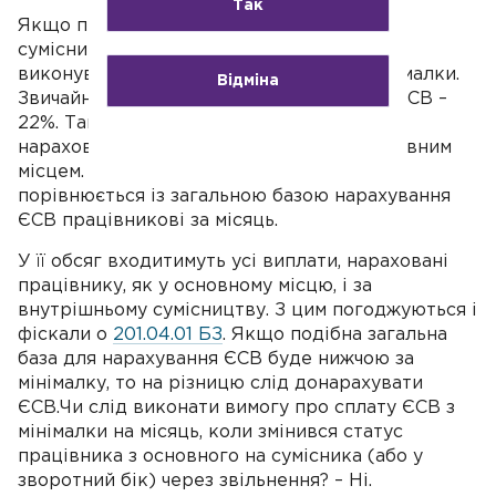
Так
Якщо працівник має статус внутрішнього
сумісника за одним місцем роботи, слід
виконувати вимогу про сплату ЄСВ з мінімалки.
Відміна
Звичайно, за умови застосування ставки ЄСВ –
22%. Так як у такому разі роботодавець
нараховуватиме доходи з джерел за основним
місцем. За таких обставин ср. 0113155600
порівнюється із загальною базою нарахування
ЄСВ працівникові за місяць.
У її обсяг входитимуть усі виплати, нараховані
працівнику, як у основному місцю, і за
внутрішньому сумісництву. З цим погоджуються і
фіскали о
201.04.01 БЗ
. Якщо подібна загальна
база для нарахування ЄСВ буде нижчою за
мінімалку, то на різницю слід донарахувати
ЄСВ.Чи слід виконати вимогу про сплату ЄСВ з
мінімалки на місяць, коли змінився статус
працівника з основного на сумісника (або у
зворотний бік) через звільнення? – Ні.