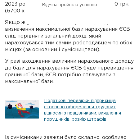
2023 році максимальна база сягала 100 500 грн.
Відміна пройшла успішно
(6700 х 15).
Якщо ж у вас внутрішній сумісник, то для
визначення максимальної бази нарахування ЄСВ
слід порівняти загальний дохід, який
нараховувався тим самим роботодавцем по обох
місцях (за основним і сумісництвом).
У разі входження величини нарахованого доходу
до бази для нарахування ЄСВ буде перевищення
граничної бази, ЄСВ потрібно сплачувати з
максимальної бази.
Податкові перевірки підприємців
стосовно оформлення трудових
відносин з працівниками: виявлення
порушників, розмір штрафів
Із сумісниками завжди було складно, особливо