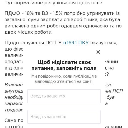
Тут нормативне регулювання щось інше
ПДФО – 18% та ВЗ – 1,5% потрібно утримувати із
загальної суми зарплати співробітника, яка була
виплачена одним роботодавцем одночасно та по
двох місцях роботи.
Щодо залучення ПСП. У
п.169.1 ПКУ
вказується,
що фізособа має можливість зменшення
величини загального щомісячного
оподатковуваного доходу, який був отриманим
Щоб нідіслати своє
від одного роботодавця у формі зарплати, на
питання, заповніть поля
величину ПСП. Якого висновку приходимо?
Ми повідомимо, коли публікація з
відповіддю з’явиться на сайті.
Важливо знати! Якщо співробітник має статус
внутрішнього сумісника, то при використанні ПСП
необхідно врахувати загальний дохід, який був
нарахований одним роботодавцем за обома
трудовими угодами.
Саме подібну загальну величину зарплати
потрібно піддавати в порівнянні з максимальним