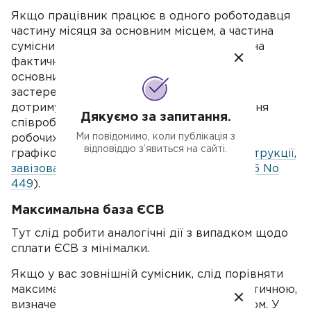
Якщо працівник працює в одного роботодавця
частину місяця за основним місцем, а частина
сумісником, то ЄСВ потрібно нарахувати на
фактичну базу нарахування ЄСВ. Однак за
основним місцем працевлаштування дане
застереження немає необхідності
дотримуватись у місяці прийому/звільнення
Дякуємо за запитання.
співробітника, при не відпрацюванні всіх
Ми повідомимо, коли публікація з
робочих днів у подібному місяці згідно з
відповіддю з’явиться на сайті.
графіком роботи (див.
п. 6 ч. 2 розд. ІІІ Інструкції,
завізованої наказом Мінфіну від 20.04.2015 No
449
).
Максимальна база ЄСВ
Тут слід робити аналогічні дії з випадком щодо
сплати ЄСВ з мінімалки.
Якщо у вас зовнішній сумісник, слід порівняти
максимальну базу нарахування ЄСВ з фактичною,
визначеною роботодавцем за сумісництвом. У