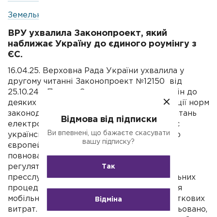
Земельний кодекс України
ВРУ ухвалила Законопроект, який
наближає Україну до єдиного роумінгу з
ЄС.
16.04.25. Верховна Рада України ухвалила у
другому читанні Законопроект №12150 від
25.10.24. «Проект Закону про внесення змін до
деяких законів України щодо імплементації норм
законодавства Європейського Союзу з питань
Відмова від підписки
електронних комунікацій», який наближає
Ви впевнені, що бажаєте скасувати
український телекомунікаційний ринок до
вашу підписку?
європейських стандартів та розширює
повноваження національного телеком-
регулятора - НКЕК. Про це повідомляє
Так
пресслужба Мінцифри. Після всіх формальних
процедур українці зможуть користуватися
мобільним зв’язком у країнах ЄС без додаткових
Відміна
витрат. Одна з важливих новацій - урегульовано,