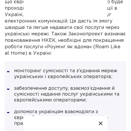
що європейським операторам не потрібно буде
проходити процедуру загальної авторизації в
Україні, якщо вони не надаватимуть послуг
електронних комунікацій. Це дасть їм змогу
швидше та легше надавати свої послуги через
українські мережі. Також Законопроект визначає
повноваження НКЕК, необхідні для покращення
роботи послуги «Роумінг як вдома» (Roam Like
at Home) в Україні:
моніторинг сумісності та з'єднання мереж
українських і європейських операторів;
забезпечення доступу, взаємоз’єднання й
сумісності надання послуг українськими та
європейськими операторами;
допомога українцям взаємодіяти з
європейськими операторами, якщо не
працюватимуть послуги зв’язку.