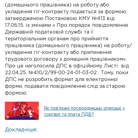
(домашнього працівника) на роботу або
укладення гіг-контракту подається за формою,
затвердженою Постановою КМУ №413 від
17.06.15. із змінами « Про порядок повідомлення
Державній податковій службі та її
територіальним органам про прийняття
працівника (домашнього працівника) на роботу/
укладення гіг-контракту або припинення
трудового договору з домашнім працівником».
Про це наголосила ДПС в офіційному Листі від
22.04.25. №410/2/99-00-24-01-03-02 . Тому, поки
ДПС не розробить формат для електронної
форми, подавати повідомлення слід за старою
формою.
Як пов'язані посередницькі операції у
торгівлі та плата ПДВ?
Докладніше: