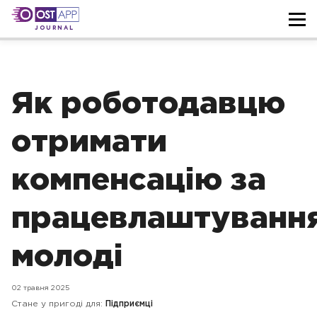
JOURNAL
Як роботодавцю
отримати
компенсацію за
працевлаштуванн
молоді
02 травня 2025
Стане у пригоді для:
Підприємці