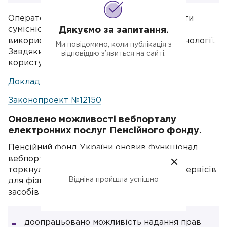
Оператори отримають змогу забезпечувати
сумісність своїх мереж, навіть якщо
Дякуємо за запитання.
використовують різне обладнання чи технології.
Ми повідомимо, коли публікація з
Завдяки цьому абоненти безперешкодно
відповіддю з’явиться на сайті.
користуватимуться роумінгом.
Докладніше:
Законопроект №12150
Оновлено можливості вебпорталу
електронних послуг Пенсійного фонду.
Пенсійний фонд України оновив функціонал
вебпорталу електронних послуг. Зміни
торкнулися Кабінету страхувальника та сервісів
Відміна пройшла успішно
для фізичних осіб. Оновлення програмних
засобів Кабінету страхувальника:
доопрацьовано можливість надання прав