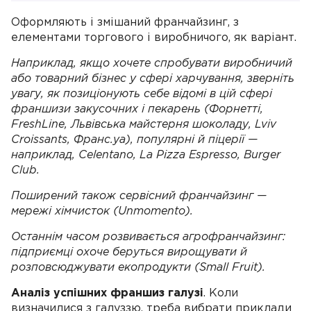
Оформляють і змішаний франчайзинг, з
елементами торгового і виробничого, як варіант.
Наприклад, якщо хочете спробувати виробничий
або товарний бізнес у сфері харчування, зверніть
увагу, як позиціонують себе відомі в цій сфері
франшизи закусочних і пекарень (Форнетті,
FreshLine, Львівська майстерня шоколаду, Lviv
Croissants, Франс.уа), популярні й піцерії —
наприклад, Celentano, La Pizza Espresso, Burger
Club.
Поширений також сервісний франчайзинг —
мережі хімчисток (Unmomento).
Останнім часом розвивається агрофранчайзинг:
підприємці охоче беруться вирощувати й
розповсюджувати екопродукти (Small Fruit).
Аналіз успішних франшиз галузі
. Коли
визначилися з галуззю, треба вибрати приклади