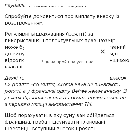
паушальним внеском 75 тис. дол.
Спробуйте домовитися про виплату внеску із
розстроченням.
Регулярні відрахування (роялті) за
використання інтелектуальних прав. Розмір
може бути фіксованим, а може бути прив'язаний
до виручки (5–30% щомісяця), бути у вигляді
відсотка націнки. Трапляється, що за франшизою
Відміна пройшла успішно
взагалі немає щомісячних відрахувань.
Деякі торгові марки не беруть початковий внесок
чи роялті: Eco Buffet, Aroma Kava не вимагають
роялті, а у франшизі одягу Вefree немає внеску. В
деяких франшизах оплата роялті починається не
з першого місяця використання ТМ.
Щоб порахувати, в яку суму вам обійдеться
франшиза, треба підсумувати плановані
інвестиції, вступний внесок і роялті.