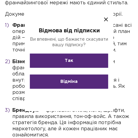
франчайзингової мережі мають єдиний стильта.
Документи можна розділити на три категорії.
Франчбук
. Основний документ, де описані всі
Відмова від підписки
операційні питання бізнесу, покроковий план
дій — від реєстрації до вимог стосовно
Ви впевнені, що бажаєте скасувати
приміщень. Чим якісніше він складений, тим
вашу підписку?
точнішим буде використання франшизи.
Так
Бізнес-бук
— у ньому зібрані стандарти
франшизи: процеси, налаштування
обладнання, навчальна інформація про
внутрішні процеси, чек-листи відкриття і
Відміна
роботи для легкого входження в галузь. Як
розмовляти з контрагентами, наймати
співробітників і управляти людьми.
Брендбук
— фірмовий стиль, лого, шрифти,
правила використання, тон-оф-войс. А також
стратегія бренда. Ця інформація потрібна
маркетологу, але й кожен працівник має
ознайомитися.