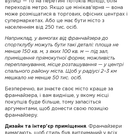
вулиці — то на перетині потоків молоді, біля
переходів метро. Якщо це мінікав'ярня — вона
може розміщатися в торгових, офісних центрах і
супермаркетах. Або це має бути місто з
населенням від 250 тис. осіб.
Наприклад, у вимогах від франчайзера до
спортклубу можуть бути такі деталі: площа не
менше 150 кв. м, з яких 100 кв. м — під зал,
приміщення прямокутної форми, можливість
перепланування, місце розташування — у центрі
спального району міста. Щоб у радіусі 2–3 км
мешкало не менше 50 тис. осіб.
Безперечно, ви знаєте своє місто краще за
франчайзера, і вам видніше, у якому місці
покупців буде більше, тому запасіться
аргументами, щоб донести свою позицію
франчайзеру.
Дизайн та інтер'єр приміщення
. Франчайзери
вимагають, щоб стиль був витриманий у всіх