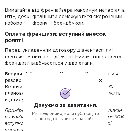
Вимагайте від франчайзера максимум матеріалів.
Втім, деякі франшизи обмежуються скороченим
набором — франч- і брендбуком.
Оплата франшизи: вступний внесок і
роялті
Перед укладенням договору дізнайтеся, які
платежі за ним передбачені. Найчастіше оплата
франшизи відбувається у два етапи.
Вступний (паушальний) внесок
. Виплачується
разово на старті, під час купівлі бізнесу.
Величина внеску коливається від 10 до 70%
планованих майбутніх інвестицій, усе залежить
від галузі.
Дякуємо за запитання.
Приміром, при оформленні недорогої франшизи
Ми повідомимо, коли публікація з
на кав'ярню за 5 тис. дол. можуть попросити 50%
відповіддю з’явиться на сайті.
вступного внеску; ТМ молочної фермерської
продукції може коштувати 120 тис. дол. із