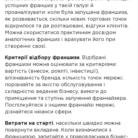
успішних франшиз у такій галузі й
проаналізувати: коли була запущена франшиза,
як розвивається, скільки нових торгових точок
відкрилося та де розташовані, відгуки клієнтів.
Можна скористатися практичним досвідом
аналогічних франшиз і врахувати його при
створенні своєї.
Критерії відбору франшизи
. Відібрані
франшизи можна оцінювати за критеріями:
вартість (внесок, роялті, інвестиції),
впізнаваність бренда, кількість точок мережі;
порівняйте за якістю обслуговування і
складністю ведення бізнесу, вимоги до
приміщення та ступінь залучення франчайзера.
Поспілкуйтеся з іншими франчайзі мережі,
дізнайтеся нюанси сфери.
Витрати на старті
, наскільки швидко можна
повернути вкладене. Коли визначилися з
франшизою, запитайте у правовласника бізнес-