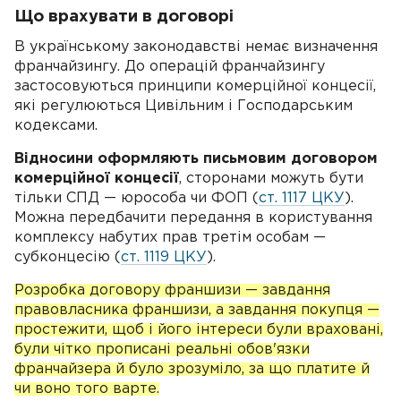
Що врахувати в договорі
В українському законодавстві немає визначення
франчайзингу. До операцій франчайзингу
застосовуються принципи комерційної концесії,
які регулюються Цивільним і Господарським
кодексами.
Відносини оформляють письмовим договором
комерційної концесії
, сторонами можуть бути
тільки СПД — юрособа чи ФОП (
ст. 1117 ЦКУ
).
Можна передбачити передання в користування
комплексу набутих прав третім особам —
субконцесію (
ст. 1119 ЦКУ
).
Розробка договору франшизи — завдання
правовласника франшизи, а завдання покупця —
простежити, щоб і його інтереси були враховані,
були чітко прописані реальні обов'язки
франчайзера й було зрозуміло, за що платите й
чи воно того варте.