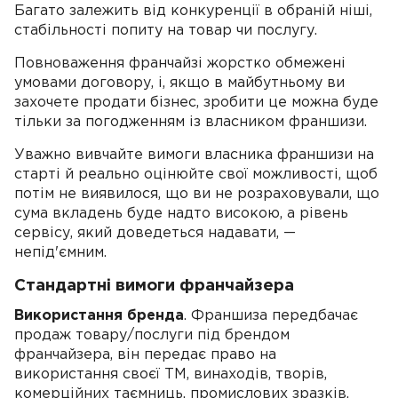
Багато залежить від конкуренції в обраній ніші,
стабільності попиту на товар чи послугу.
Повноваження франчайзі жорстко обмежені
умовами договору, і, якщо в майбутньому ви
захочете продати бізнес, зробити це можна буде
тільки за погодженням із власником франшизи.
Уважно вивчайте вимоги власника франшизи на
старті й реально оцінюйте свої можливості, щоб
потім не виявилося, що ви не розраховували, що
сума вкладень буде надто високою, а рівень
сервісу, який доведеться надавати, —
непід'ємним.
Стандартні вимоги франчайзера
Використання бренда
. Франшиза передбачає
продаж товару/послуги під брендом
франчайзера, він передає право на
використання своєї ТМ, винаходів, творів,
комерційних таємниць, промислових зразків,