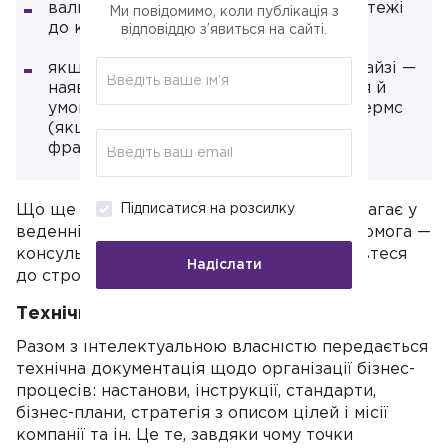
валюта розрахунків, чи прив'язані платежі
Ми повідомимо, коли публікація з
до курсу;
відповіддю з’явиться на сайті.
якщо контракт із закордонним франчайзі —
наявність арбітражного застереження й
умови поставки товару згідно з Інкотермс
(якщо франчайзер передає товар
франчайзі).
Що ще важливо: якщо франчайзер допомагає у
Підписатися на розсилку
веденні бізнесу, то в чому полягає ця допомога —
консультації чи реальні дії; уважно поставтеся
Надіслати
до строків у договорі.
Технічна документація
Разом з інтелектуальною власністю передається
технічна документація щодо організації бізнес-
процесів: настанови, інструкції, стандарти,
бізнес-плани, стратегія з описом цілей і місії
компанії та ін. Це те, завдяки чому точки