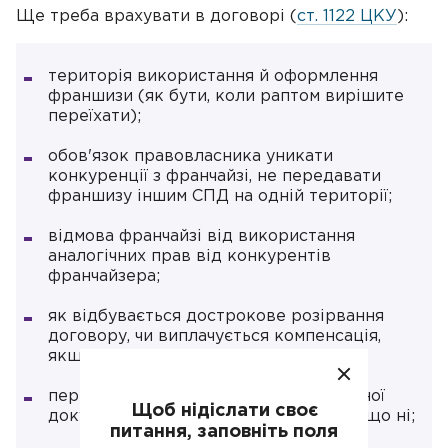
Ще треба врахувати в договорі (
ст. 1122 ЦКУ
):
територія використання й оформлення
франшизи (як бути, коли раптом вирішите
переїхати);
обов'язок правовласника уникати
конкуренції з франчайзі, не передавати
франшизу іншим СПД на одній території;
відмова франчайзі від використання
аналогічних прав від конкурентів
франчайзера;
як відбувається дострокове розірвання
договору, чи виплачується компенсація,
якщо так — у якому розмірі;
передання повного комплекту технічної
Щоб нідіслати своє
документації: що до нього входить, а що ні;
питання, заповніть поля