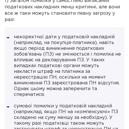
1) Загалом помилки у самостійно виписаних
податкових накладних менш критичні, але вони
все ж таки можуть становити певну загрозу у
разі:
некоректної дати у податковій накладній
(наприклад, на покупця-платника), навіть
якщо період виникнення податкових
зобов'язань (ПЗ) не змінюється і помилка не
впливає на декларування ПЗ. У таких
випадках податкові органи можуть
накласти штраф на платника за
нереєстрацію ПН, оскільки на момент
виникнення ПЗ зареєстрована ПН відсутня.
Однак цьому можна заперечити та
сперечатися.
сумової помилки у податковій накладній
(наприклад, якщо ПН на «компенсуючі» ПЗ
складено на суму меншу за необхідну). У
такому разі податківці також можуть