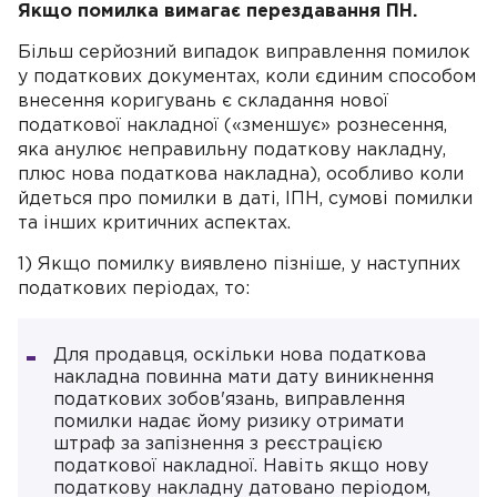
Якщо помилка вимагає перездавання ПН.
Більш серйозний випадок виправлення помилок
у податкових документах, коли єдиним способом
внесення коригувань є складання нової
податкової накладної («зменшує» рознесення,
яка анулює неправильну податкову накладну,
плюс нова податкова накладна), особливо коли
йдеться про помилки в даті, ІПН, сумові помилки
та інших критичних аспектах.
1) Якщо помилку виявлено пізніше, у наступних
податкових періодах, то:
Для продавця, оскільки нова податкова
накладна повинна мати дату виникнення
податкових зобов'язань, виправлення
помилки надає йому ризику отримати
штраф за запізнення з реєстрацією
податкової накладної. Навіть якщо нову
податкову накладну датовано періодом,