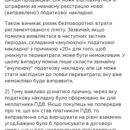
шкоди продавцеві. Він може зіштовхнутися зі
штрафами за невчасну реєстрацію нової
(виправленої) податкової накладної.
Також виникає ризик безповоротної втрати
регламентованого ліміту. Зазвичай, якщо
помилка виявляється в наступних звітних
періодах, складання «анулюючої» податкової
накладної з причиною «20» для того, щоб
уникнути перевитрати, може бути неможливим. У
цьому випадку можна лише скласти звичайну
"анулюючу" податкову накладну, але це може
стати наслідком до появи перевитрати, яку вже
неможливо буде виправити.
2) Тому важливо дізнатися причину, через яку
податкову накладну було сформовано як для
неплатника ПДВ. Якщо покупець не попередив
про те, що він став платником ПДВ, то
виправлення слід вирішувати на рівні взаємних
угод.Бажано було б прописувати в договорі