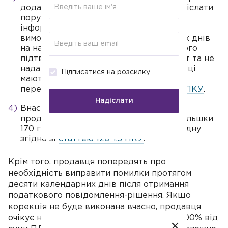
додаток D7, податківці зобов'язані надіслати
порушнику письмовий запит із запитом
інформації про скаргу, ґрунтуючись на
вимогах ПКУ. Порушник має 15 робочих днів
на надання пояснень та документального
підтвердження. Якщо він ігнорує запит та не
надає необхідних документів, податківці
Підписатися на розсилку
мають право провести документальну
перевірку відповідно до
пункту 78.1.9 ПКУ
.
Надіслати
Внаслідок документальної перевірки
продавця можуть чекати штрафи завбільшки
170 гривень за кожну податкову накладну
згідно зі
статтею 120-1.3 ПКУ
.
Крім того, продавця попередять про
необхідність виправити помилки протягом
десяти календарних днів після отримання
податкового повідомлення-рішення. Якщо
корекція не буде виконана вчасно, продавця
очікує на додатковий штраф від 10% до 100% від