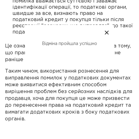
помилка вважається суттєвою і заважає
ідентифікації операції, то податкові органи,
швидше за все, визнають право на
податковий кредит у покупця тільки після
реєстрації "розноски, що виправляє", до такої
податкової накладної.
Відміна пройшла успішно
Це означає, що вони можуть наполягати на тому,
що право на податковий кредит виникає не
раніше за період виправлення помилки.
Таким чином, використання рознесення для
виправлення помилок у податкових документах
може виявитися ефективним способом
вирішення проблем без серйозних наслідків для
продавця, хоча для покупця це може призвести
до перенесення права на податковий кредит та
вимагати додаткових кроків з боку податкових
органів.