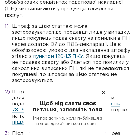
обов'язкових реквізитах податкової накладної
(ПН), які виникають у продавця товарів чи
послуг.
Штраф за цією статтею може
застосовуватися до продавця лише у випадку,
якщо покупець подав скаргу на помилки в ПН
через додаток D7 до ПДВ-декларації. Це є
обов'язковою умовою для накладення штрафу
згідно з
пунктом 120-1.3 ПКУ
. Якщо покупець
не подавав скаргу або йдеться про помилки у
самостійно виписаних ПН, які не передаються
покупцеві, то штрафи за цією статтею не
застосовуються.
Штраф застосовується лише після
документальної позапланової перевірки
Щоб нідіслати своє
податковими органами на підставі
пунктів
питання, заповніть поля
78.1.9 ПКУ
. У цьому випадку немає мораторію
на такі перевірки (див.
пункт 69.351
Ми повідомимо, коли публікація з
підрозділу 10 розділу XX ПКУ
).
відповіддю з’явиться на сайті.
Після отримання скарги від покупця через