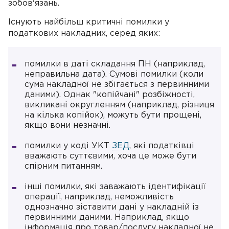
зобов'язань.
Існують найбільш критичні помилки у
податкових накладних, серед яких:
помилки в даті складання ПН (наприклад,
неправильна дата). Сумові помилки (коли
сума накладної не збігається з первинними
даними). Однак "копійчані" розбіжності,
викликані округленням (наприклад, різниця
на кілька копійок), можуть бути прощені,
якщо вони незначні.
помилки у коді УКТ
ЗЕД
, які податківці
вважають суттєвими, хоча це може бути
спірним питанням.
інші помилки, які заважають ідентифікації
операції, наприклад, неможливість
однозначно зіставити дані у накладній із
первинними даними. Наприклад, якщо
інформація про товар/послугу накладної не