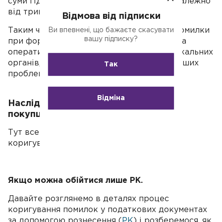
суми ПДВ, що фігурує у помилковій ПН, залежно
від тривалості прострочення.
Відмова від підписки
Таким чином, важливо бути уважним до помилки
Ви впевнені, що бажаєте скасувати
вашу підписку?
при формуванні податкових документів та
оперативно реагувати на зауваження фіскальних
органів, щоб уникнути штрафів та подальших
Так
проблем.
Відміна
Наслідки виправлення помилок для
покупця та продавця
Тут все залежатиме від того, що і як
коригуватимемо.
Якщо можна обійтися лише РК.
Давайте розглянемо в деталях процес
коригування помилок у податкових документах
за допомогою рознесення (
РК
) і розберемося, як