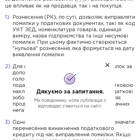
це впливає як на продавця, так і на покупця.
Рознесення (РК), по суті, дозволяє виправляти
помилки у податкових документах, такі як код
УКТ ЗЕД, номенклатура товарів, одиниця
виміру, назва підприємства та інші несумові
помилки. При цьому фактично створюється
"нульова" рознесення, яка формується на дату
виявлення помилки.
Для продавця у разі виправлення помилок за
допомогою РК наслідків може не бути,
головне — щоб у період виникнення
податкових зобов'язань за такою податковою
накладною він правильно оформив податкові
Дякуємо за запитання.
зобов'язання щодо операції. Це дозволяє
Ми повідомимо, коли публікація з
продавцеві коригувати помилку без значних
відповіддю з’явиться на сайті.
негативних наслідків.
Однак для покупця ця ситуація може означати
перенесення виникнення податкового
кредиту під час виправлення помилки. Якщо