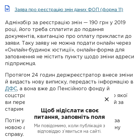
Заява про реєстрацію змін даних ФОП (форма 11)
Адмінзбір за реєстрацію змін — 190 грн у 2019
році, його треба сплатити до подання
документів, квитанцію про оплату прикласти до
заяви. Таку заяву не можна подати онлайн через
«Онлайн-будинок юстиції», онлайн-форма для
заповнення не містить пункту щодо зміни адреси
підприємця.
Протягом 24 годин держреєстратор внесе зміни
й видасть нову виписку, передасть інформацію в
ДФС
, а вона вже до Пенсійного фонду й
соцстраху — вони внесуть зміни в дату, до якої
ви перебуватимете на обліку в податковій за
старим місцем проживання.
Щоб нідіслати своє
питання, заповніть поля
Потім упродовж 10 днів держреєстратор за
Ми повідомимо, коли публікація з
новою адресою отримає вашу реєстраційну
відповіддю з’явиться на сайті.
справу.