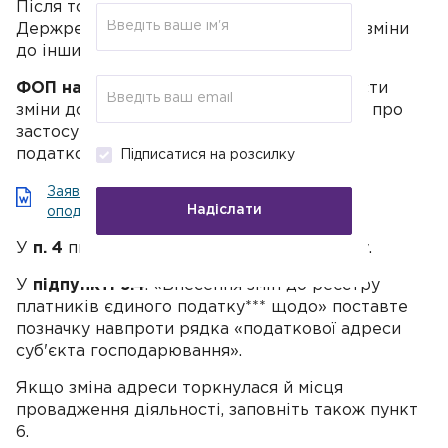
Після того як нова адреса з'явилася в
Держреєстрі, ви маєте встигнути внести зміни
до інших реєстрів і документів.
ФОП на спрощеній системі
. Повинні внести
зміни до реєстру єдинників: подати заяву про
застосування спрощеної системи в стару
податкову.
Підписатися на розсилку
Заява про застосування спрощеної системи
Надіслати
оподаткування — 2019
У
п. 4
пишить вже нову податкову адресу.
У
підпункті 5.4
. «Внесення змін до реєстру
платників єдиного податку*** щодо» поставте
позначку навпроти рядка «податкової адреси
суб'єкта господарювання».
Якщо зміна адреси торкнулася й місця
провадження діяльності, заповніть також пункт
6.