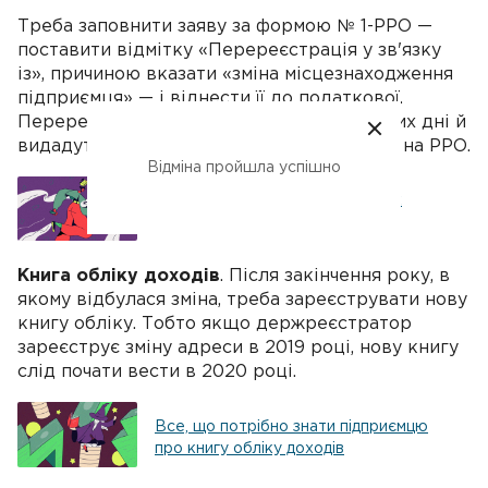
Треба заповнити заяву за формою № 1-РРО —
поставити відмітку «Перереєстрація у зв'язку
із», причиною вказати «зміна місцезнаходження
підприємця» — і віднести її до податкової.
Перереєстрацію проведуть за два робочих дні й
видадуть нове реєстраційне посвідчення на РРО.
Відміна пройшла успішно
РРО: кому використовувати і як
зареєструвати
Книга обліку доходів
. Після закінчення року, в
якому відбулася зміна, треба зареєструвати нову
книгу обліку. Тобто якщо держреєстратор
зареєструє зміну адреси в 2019 році, нову книгу
слід почати вести в 2020 році.
Все, що потрібно знати підприємцю
про книгу обліку доходів