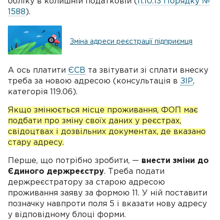
обліку в колишній податковій (
п.10.13 Порядку №
1588
).
Зміна адреси реєстрації підприємця
А ось платити
ЄСВ
та звітувати зі сплати внеску
треба за новою адресою (консультація в
ЗІР
,
категорія 119.06).
Якщо змінюється місце проживання, ФОП має
подбати про зміну своїх даних у реєстрах,
свідоцтвах і дозвільних документах, де вказано
стару адресу.
Перше, що потрібно зробити, —
внести зміни до
Єдиного держреєстру
. Треба подати
держреєстратору за старою адресою
проживання заяву за формою 11. У ній поставити
позначку навпроти поля 5 і вказати нову адресу
у відповідному блоці форми.