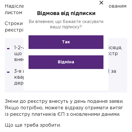
Надіслати заяву можна поштою рекомендованим
листом з описом вкладення.
Відмова від підписки
Ви впевнені, що бажаєте скасувати
Строки подання заяви про зміну адреси в
вашу підписку?
реєстрі єдинників (
п. 298.5 ПКУ
):
Так
1-2–а групи — не пізніше 20-го числа місяця,
що йде за місяцем, у якому в Держреєстр
внесли зміни за новою адресою;
Відміна
3-я група — разом із декларацією з
ЄП
за
квартал, у якому зареєстрували в
держреєстратора зміну адреси.
Зміни до реєстру внесуть у день подання заяви.
Якщо потрібно, можете відразу отримати витяг
із реєстру платників ЄП з оновленими даними.
Що ще треба зробити.