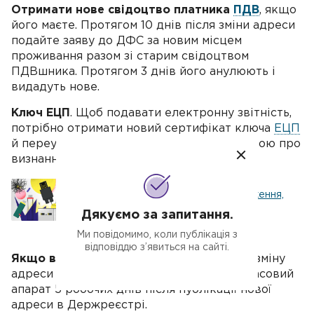
Отримати нове свідоцтво платника
ПДВ
, якщо
його маєте. Протягом 10 днів після зміни адреси
подайте заяву до ДФС за новим місцем
проживання разом зі старим свідоцтвом
ПДВшника. Протягом 3 днів його анулюють і
видадуть нове.
Ключ ЕЦП
. Щоб подавати електронну звітність,
потрібно отримати новий сертифікат ключа
ЕЦП
й переукласти договір із новою податковою про
визнання електронних документів.
Ключ ЕЦП: отримання, продовження,
скасування
Дякуємо за запитання.
Ми повідомимо, коли публікація з
відповіддю з’явиться на сайті.
Якщо використовуєте
РРО
. Ви маєте на зміну
адреси в реєстраційних документах на касовий
апарат 5 робочих днів після публікації нової
адреси в Держреєстрі.