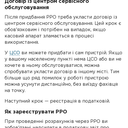
Договір із центром сервісного
обслуговування
Після придбання РРО треба укласти договір із
центром сервісного обслуговування. Цей крок є
обов'язковим і потрібен на випадок, якщо
касовий апарат зламається в процесі
використання.
У
ЦСО
ви можете придбати і сам пристрій. Якщо
у вашому населеному пункті нема ЦСО або ви не
хочете в ньому обслуговуватися, можна
спробувати укласти договір в іншому місті. Тим
більше що ряд помилок у роботі пристрою
можна усунути дистанційно, без виїзду фахівця
на точку.
Наступний крок — реєстрація в податковій.
Як зареєструвати РРО
При проведенні розрахунків через РРО ви
зобов'язані надсилати в податкову звіт про