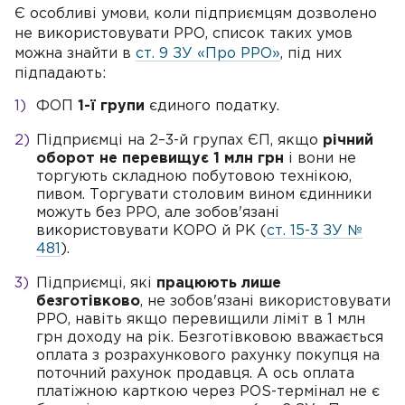
Є особливі умови, коли підприємцям дозволено
не використовувати РРО, список таких умов
можна знайти в
ст. 9 ЗУ «Про РРО»
, під них
підпадають:
ФОП
1-ї групи
єдиного податку.
Підприємці на 2–3-й групах ЄП, якщо
річний
оборот не перевищує 1 млн грн
і вони не
торгують складною побутовою технікою,
пивом. Торгувати столовим вином єдинники
можуть без РРО, але зобов'язані
використовувати КОРО й РК (
ст. 15-3 ЗУ №
481
).
Підприємці, які
працюють лише
безготівково
, не зобов'язані використовувати
РРО, навіть якщо перевищили ліміт в 1 млн
грн доходу на рік. Безготівковою вважається
оплата з розрахункового рахунку покупця на
поточний рахунок продавця. А ось оплата
платіжною карткою через POS-термінал не є