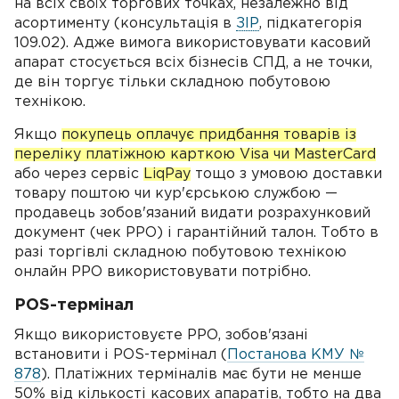
на всіх своїх торгових точках, незалежно від
асортименту (консультація в
ЗІР
, підкатегорія
109.02). Адже вимога використовувати касовий
апарат стосується всіх бізнесів СПД, а не точки,
де він торгує тільки складною побутовою
технікою.
Якщо
покупець оплачує придбання товарів із
переліку платіжною карткою Visa чи MasterCard
або через сервіс
LiqPay
тощо з умовою доставки
товару поштою чи кур'єрською службою —
продавець зобов'язаний видати розрахунковий
документ (чек РРО) і гарантійний талон. Тобто в
разі торгівлі складною побутовою технікою
онлайн РРО використовувати потрібно.
POS-термінал
Якщо використовуєте РРО, зобов'язані
встановити і POS-термінал (
Постанова КМУ №
878
). Платіжних терміналів має бути не менше
50% від кількості касових апаратів, тобто на два