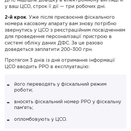
ДПС надішле довідку в електронному вигляді й
у ваш ЦСО, строк її дії — три робочих дні.
2-й крок
. Уже після присвоєння фіскального
номера касовому апарату вам знову потрібно
звернутись у ЦСО з реєстраційним посвідченням
для проведення персоналізації пристрою в
системі обліку даних ДФС. За це разово
доведеться заплатити 200–300 грн.
Протягом 3 днів із дня отримання інформації
ЦСО вводить РРО в експлуатацію:
його переводять у фіскальний режим
роботи;
вносять фіскальний номер РРО у фіскальну
пам'ять;
опломбовують у ЦСО.