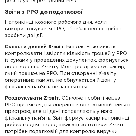
реєструють резервний РРО.
Звіти з РРО до податкової
Наприкінці кожного робочого дня, коли
використовувався РРО, обов'язково потрібно
зробити дві дії.
Скласти денний X-звіт
. Він дає можливість
контролювати і звіряти кількість грошей у РРО
із сумами у проведених документах, формується
до створення Z-звіту. Його роздруковує касир,
який працює на РРО. При створенні Х-звіту
оперативна пам'ять не обнуляється й дані у
фіскальну пам'ять не заносяться.
Роздрукувати Z-звіт
. Обнуляє пробиті через
РРО протягом дня операції в оперативній пам'яті
пристрою, але ці дані потрапляють у його
фіскальну пам'ять. Звіт формує касир наприкінці
робочого дня, перед інкасацією готівки. Z-звіт
потрібен податковій для контролю виручки