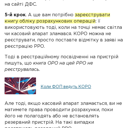
на сайті ДФС.
5-й крок
. А ще вам потрібно
зареєструвати
книгу обліку розрахункових операцій
: її
використовують тоді, коли на точці немає світла
чи касовий апарат зламався. КОРО можна не
реєструвати, просто поставте відмітку в заяві на
реєстрацію РРО.
Тоді в реєстраційному посвідченні на пристрій
пишуть, що
книга ОРО на цей РРО не
реєструвалась
.
Коли ФОП ведуть КОРО
Але тоді, якщо касовий апарат зламається, ви не
матимете права проводити розрахунки, поки
його не полагодять або не встановлять
резервний пристрій. На такі випадки