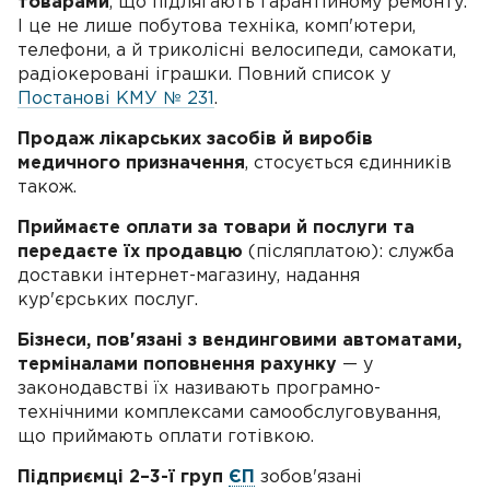
товарами
, що підлягають гарантійному ремонту.
І це не лише побутова техніка, комп'ютери,
телефони, а й триколісні велосипеди, самокати,
радіокеровані іграшки. Повний список у
Постанові КМУ № 231
.
Продаж лікарських засобів й виробів
медичного призначення
, стосується єдинників
також.
Приймаєте оплати за товари й послуги та
передаєте їх продавцю
(післяплатою): служба
доставки інтернет-магазину, надання
кур'єрських послуг.
Бізнеси, пов'язані з вендинговими автоматами,
терміналами поповнення рахунку
— у
законодавстві їх називають програмно-
технічними комплексами самообслуговування,
що приймають оплати готівкою.
Підприємці 2–3-ї груп
ЄП
зобов'язані