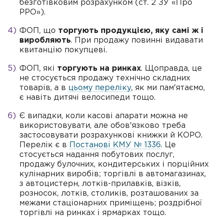
безготівковим розрахунком (ст. 2 ЗУ «Про
РРО»).
ФОП, що
торгують продукцією, яку самі ж і
виробляють
. При продажу повинні видавати
квитанцію покупцеві.
ФОП, які
торгують на ринках
. Щоправда, це
не стосується продажу технічно складних
товарів, а в
цьому переліку
, як ми пам'ятаємо,
є навіть дитячі велосипеди тощо.
Є випадки, коли касові апарати можна не
використовувати, але обов'язково треба
застосовувати розрахункові книжки й КОРО.
Перелік є в
Постанові КМУ № 1336
. Це
стосується надання побутових послуг,
продажу булочних, кондитерських і порційних
кулінарних виробів; торгівлі в автомагазинах,
з автоцистерн, лотків-прилавків, візків,
розносок, лотків, столиків, розташованих за
межами стаціонарних приміщень; роздрібної
торгівлі на ринках і ярмарках тощо.