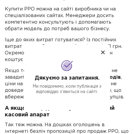
Купити РРО можна на сайті виробника чи на
спеціалізованих сайтах. Менеджери досить
компетентно консультують і допомагають
обрати модель до потреб вашого бізнесу.
Іще до яких витрат готуватися? Із постійних
витрат — придбання касової стрічки, від 8 грн.
Окремо можна купити
грошовий ящик
, він
коштує близько
1,2 тис. грн
.
Якщо товарних позицій у магазині багато, не
завадить витратитися на
сканер штрих-кодів
,
Дякуємо за запитання.
ціни на нього від
1,5 тис. грн
. Тоді касиру не
Ми повідомимо, коли публікація з
доведеться вводити назви товарів вручну, що
відповіддю з’явиться на сайті.
вбереже від помилок і невдоволених покупців.
А якщо заощадити й купити вживаний
касовий апарат
Так теж можна. На дошках оголошень в
інтернеті безліч пропозицій про продаж РРО, що