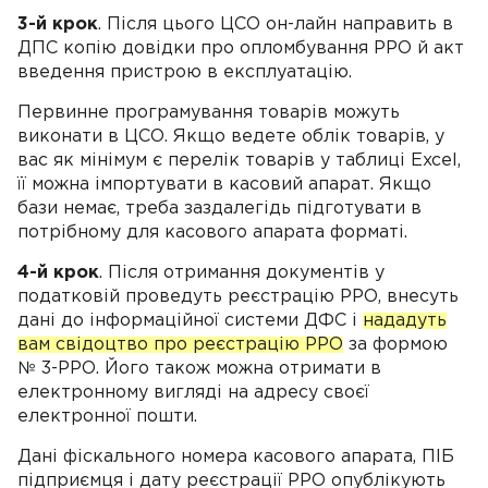
3-й крок
. Після цього ЦСО он-лайн направить в
ДПС копію довідки про опломбування РРО й акт
введення пристрою в експлуатацію.
Первинне програмування товарів можуть
виконати в ЦСО. Якщо ведете облік товарів, у
вас як мінімум є перелік товарів у таблиці Excel,
її можна імпортувати в касовий апарат. Якщо
бази немає, треба заздалегідь підготувати в
потрібному для касового апарата форматі.
4-й крок
. Після отримання документів у
податковій проведуть реєстрацію РРО, внесуть
дані до інформаційної системи ДФС і
нададуть
вам свідоцтво про реєстрацію РРО
за формою
№ 3-РРО. Його також можна отримати в
електронному вигляді на адресу своєї
електронної пошти.
Дані фіскального номера касового апарата, ПІБ
підприємця і дату реєстрації РРО опублікують