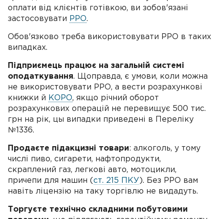
оплати від клієнтів готівкою, ви зобов'язані
застосовувати
РРО
.
Обов'язково треба використовувати РРО в таких
випадках.
Підприємець працює на загальній системі
оподаткування
. Щоправда, є умови, коли можна
не використовувати РРО, а вести розрахункові
книжки й
КОРО
, якщо річний оборот
розрахункових операцій не перевищує 500 тис.
грн на рік, цы випадки приведені в Переліку
№1336.
Продаєте підакцизні товари
: алкоголь, у том
у
числі пиво, сигарети, нафтопродукти,
скраплений газ, легкові авто, мотоцикли,
причепи для машин (
ст. 215 ПКУ
). Без РРО вам
навіть ліцензію на таку торгівлю не видадуть.
Торгуєте технічно складними побутовими