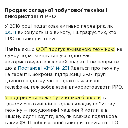
Продаж складної побутової техніки і
використання РРО
У 2018 році податкова активно перевіряє, як
ФОП
виконують цю вимогу, і штрафує тих, хто
РРО не використовує.
Навіть якщо
ФОП торгує вживаною технікою
, на
думку податківців, він усе одно має
використовувати касовий апарат. І це попри те,
що в
Постанові КМУ № 231
йдеться про техніку
на гарантії. Зокрема, підприємці 2–3-ї груп
єдиного податку, які продають уживані
телефони, теж зобов'язані використовувати РРО.
У підприємця може бути кілька бізнесів
: в
одному магазині він продає складну побутову
техніку — посудомийні машини й котли, а в
іншому одяг і взуття, але, як вважає податкова,
такий ФОП зобов'язаний використовувати РРО