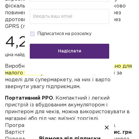
фіскальної пам'яті пристрою. РРО обов'язково
повинен передавати дані в податкову через
дротовий чи мобільний Інтернет, а ще через
GPRS (потрібна сім-карта).
Підписатися на розсилку
4,2 тис.
Надіслати
ціна найдешевшого РРО
Виробники випускають
пристрої спеціально для
малого бізнесу
, вони компактні й дешевші за
моделі для супермаркету, на них і варто
звернути увагу підприємцям.
Портативний РРО
. Компактний і легкий
пристрій із вбудованим акумулятором і
принтером для чеків, можна використовувати в
магазині або під час виїзної торгівлі.
Програмується на 5 тис. товарних позицій.
Вартість такого апарата стартує від
4,2 тис. грн
.