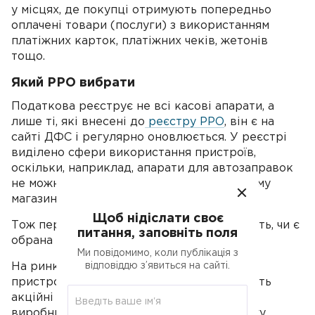
у місцях, де покупці отримують попередньо
оплачені товари (послуги) з використанням
платіжних карток, платіжних чеків, жетонів
тощо.
Який РРО вибрати
Податкова реєструє не всі касові апарати, а
лише ті, які внесені до
реєстру РРО
, він є на
сайті ДФС і регулярно оновлюється. У реєстрі
виділено сфери використання пристроїв,
оскільки, наприклад, апарати для автозаправок
не можна використовувати в продуктовому
магазині.
Щоб нідіслати своє
Тож перед тим як купити пристрій, уточніть, чи є
питання, заповніть поля
обрана вами модель у реєстрі РРО.
Ми повідомимо, коли публікація з
На ринку представлено великий вибір
відповіддю з’явиться на сайті.
пристроїв, ціни від 4,2 тис. грн, але бувають
акційні пропозиції. Вартість залежить від
виробника, модифікації, потужності, обсягу