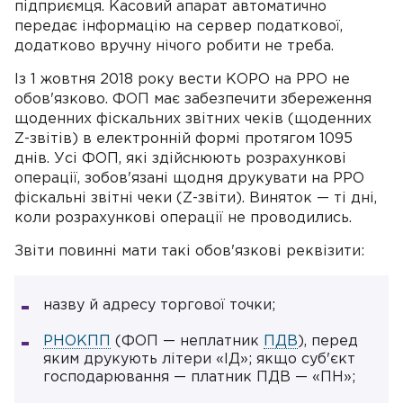
підприємця. Касовий апарат автоматично
передає інформацію на сервер податкової,
додатково вручну нічого робити не треба.
Із 1 жовтня 2018 року вести КОРО на РРО не
обов'язково. ФОП має забезпечити збереження
щоденних фіскальних звітних чеків (щоденних
Z-звітів) в електронній формі протягом 1095
днів. Усі ФОП, які здійснюють розрахункові
операції, зобов'язані щодня друкувати на РРО
фіскальні звітні чеки (Z-звіти). Виняток — ті дні,
коли розрахункові операції не проводились.
Звіти повинні мати такі обов'язкові реквізити:
назву й адресу торгової точки;
РНОКПП
(ФОП — неплатник
ПДВ
), перед
яким друкують літери «ІД»; якщо суб'єкт
господарювання — платник ПДВ — «ПН»;