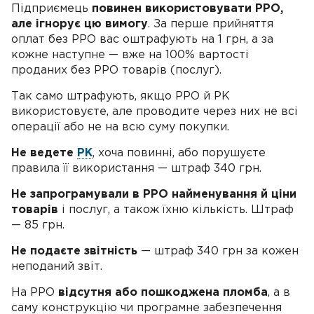
Підприємець
повинен використовувати РРО,
але ігнорує цю вимогу
. За перше прийняття
оплат без РРО вас оштрафують на 1 грн, а за
кожне наступне — вже на 100% вартості
проданих без РРО товарів (послуг).
Так само штрафують, якщо РРО й РК
використовуєте, але проводите через них не всі
операції або не на всю суму покупки.
Не ведете
РК
, хоча повинні, або порушуєте
правила її використання — штраф 340 грн.
Не запрограмували в РРО найменування й ціни
товарів
і послуг, а також їхню кількість. Штраф
— 85 грн.
Не подаєте звітність
— штраф 340 грн за кожен
неподаний звіт.
На РРО
відсутня або пошкоджена пломба
, а в
саму конструкцію чи програмне забезпечення