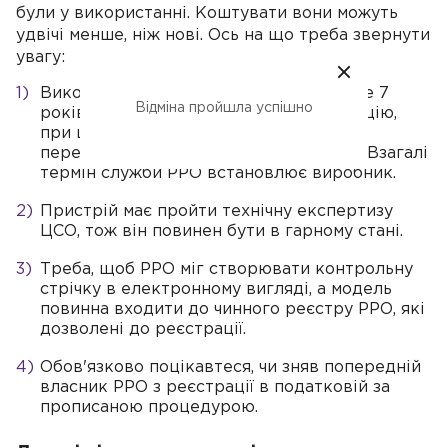
були у використанні. Коштувати вони можуть
удвічі менше, ніж нові. Ось на що треба звернути
увагу:
Використовувати РРО можна не більше 7
Відміна пройшла успішно
років з моменту введення в експлуатацію,
при цьому «вік» пристрою не повинен
перевищувати 9 років з дати випуску. Взагалі
термін служби РРО встановлює виробник.
Пристрій має пройти технічну експертизу
ЦСО, тож він повинен бути в гарному стані.
Треба, щоб РРО міг створювати контрольну
стрічку в електронному вигляді, а модель
повинна входити до чинного реєстру РРО, які
дозволені до реєстрації.
Обов'язково поцікавтеся, чи зняв попередній
власник РРО з реєстрації в податковій за
прописаною процедурою.