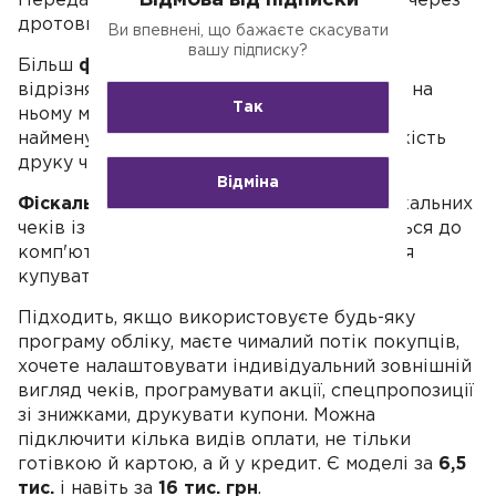
Відмова від підписки
Передавати дані до податкової можна як через
дротовий Інтернет, так і через мобільний.
Ви впевнені, що бажаєте скасувати
вашу підписку?
Більш
функціональний касовий апарат
відрізняється від портативного розміром, на
Так
ньому можна запрограмувати більше
найменувань товарів, у нього вища швидкість
друку чеків і ціна — 5,5–8,5 тис. грн.
Відміна
Фіскальний реєстратор
. Це принтер фіскальних
чеків із вбудованим модемом, підключається до
комп'ютера чи POS-системи (її доведеться
купувати додатково).
Підходить, якщо використовуєте будь-яку
програму обліку, маєте чималий потік покупців,
хочете налаштовувати індивідуальний зовнішній
вигляд чеків, програмувати акції, спецпропозиції
зі знижками, друкувати купони. Можна
підключити кілька видів оплати, не тільки
готівкою й картою, а й у кредит. Є моделі за
6,5
тис.
і навіть за
16 тис. грн
.