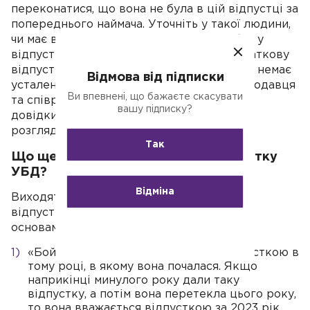
переконатися, що вона не була в цій відпустці за
попереднього наймача. Уточніть у такої людини,
чи має відповідну довідку. Раптом він був у
відпустці, тоді з вашого боку давати додаткову
відпустку не потрібно. Але ж і за законом немає
Відмова від підписки
усталених прав та обов'язків щодо роботодавця
Ви впевнені, що бажаєте скасувати
та співробітника вимагати та показувати
вашу підписку?
довідки, які свідчать про предмет нашого
розгляду.
Так
Що ще впливає на додаткову відпустку
УБД?
Відміна
Виходять «убедешники» з того, що така
відпустка не є щорічною. Розберемо за
основами:
«Бойова» відпустка котирується відпусткою в
тому році, в якому вона почалася. Якщо
наприкінці минулого року дали таку
відпустку, а потім вона перетекла цього року,
то вона вважається відпусткою за 2023 рік.