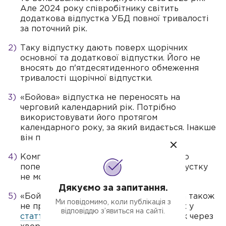
Але 2024 року співробітнику світить
додаткова відпустка УБД повної тривалості
за поточний рік.
Таку відпустку дають поверх щорічних
основної та додаткової відпустки. Його не
вносять до п'ятдесятиденного обмеження
тривалості щорічної відпустки.
«Бойова» відпустка не переносять на
черговий календарний рік. Потрібно
використовувати його протягом
календарного року, за який видається. Інакше
він прогорить.
Компенсувати грошима за поточний або
попередній календарні роки таку відпустку
не можна.
Дякуємо за запитання.
«Бойова» відпустка не переноситься, а також
Ми повідомимо, коли публікація з
не продовжується з причин, зазначених у
відповіддю з’явиться на сайті.
статті 11 Закону про відпустки
. А також через