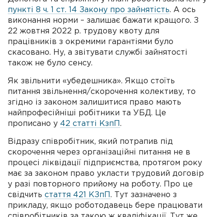
пункті 8 ч. 1 ст. 14 Закону про зайнятість
. А ось
виконання норми – залишає бажати кращого. З
22 жовтня 2022 р. трудову квоту для
працівників з окремими гарантіями було
скасовано. Ну, а звітувати службі зайнятості
також не було сенсу.
Як звільнити «убедешника». Якщо стоїть
питання звільнення/скорочення колективу, то
згідно із законом залишитися право мають
найпрофесійніші робітники та УБД. Це
прописано у
42 статті КзпП
.
Відразу співробітник, який потрапив під
скорочення через організаційні питання не в
процесі ліквідації підприємства, протягом року
має за законом право укласти трудовий договір
у разі повторного прийому на роботу. Про це
свідчить
стаття 421 КЗпП
. Тут зазначено з
прикладу, якщо роботодавець бере працювати
співробітників за такою ж кваліфікації. Тут же