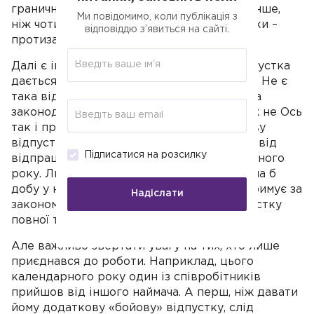
гранична. Так, давати «убедешникові» менше,
Ми повідомимо, коли публікація з
ніж чотирнадцять діб додаткової відпустки –
відповіддю з’явиться на сайті.
протизаконно.
Далі є інші моменти, оскільки бойова відпустка
дається за календарний, а не робочий рік. Не є
така відпустка щорічною.Ну і гарантована
законодавством додаткова відпустка теж не Ось
так і право співробітника піти у додаткову
відпустку повної тривалості не пов'язане від
Підписатися на розсилку
відпрацьованого періоду цього календарного
року. Лише як співробітник попрацює хоча б
добу у новому календарному році, він отримує за
Надіслати
законом можливість йти у «бойову» відпустку
повної тривалості.
Але важливо звертати увагу на тих, хто лише
приєднався до роботи. Наприклад, цього
календарного року один із співробітників
прийшов від іншого наймача. А перш, ніж давати
йому додаткову «бойову» відпустку, слід