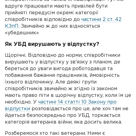
вдруге працювати мають привілей бути
прийняті передусім окремі категорії
співробітників відповідно до
частини 2 ст. 42
КЗпП
. Звичайно ж до них відносяться
«убедешник»
Як УБД вирушають у відпустку?
Щорічні. Відповідно до норми, співробітники
вирушають у відпустку у зв'язку з планом, де
береться до уваги вигода роботодавця та
побажання бажання працівників, ймовірність
їхнього відпочинку. Але деякі групи
співробітників звичайно ж згідно із законом
мають право піти в щорічну відпустку, коли їм це
необхідно. У
частині 14 статті 10 Закону про
відпустки
розповідається про це, але хоч там не
йдеться безпосередньо про УБД, торкається
категорія ветеранів війни, яка досить велика.
Розберемося хто такі ветерани. Ними є