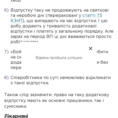
хворобу співробітника в такий період.
Відпустку таку не продовжують на святкові
та неробочі дні (перераховані у
статті 73
КЗпП
), що випадають на час відпустки. І цю
добу додають у тривалість додаткової
відпустки і платять у загальному порядку. Але
зараз на період ВП ці дні вважаються просто
робітниками.
«Бойова» відпустка неможливо роздробити
на складові. Усі чотирнадцять днів
Відміна пройшла успішно
додаткової відпустки необхідно пройти без
перерви.
Співробітника по суті неможливо відкликати
з такої відпустки.
Також слід зазначити: право на таку додаткову
відпустку мають як основні працівники, так і
сумісники.
Лікарняні