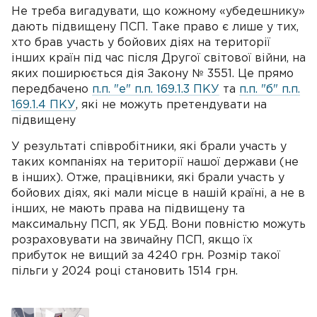
Не треба вигадувати, що кожному «убедешнику»
дають підвищену ПСП. Таке право є лише у тих,
хто брав участь у бойових діях на території
інших країн під час після Другої світової війни, на
яких поширюється дія Закону № 3551. Це прямо
передбачено
п.п. "е" п.п. 169.1.3 ПКУ
та
п.п. "б" п.п.
169.1.4 ПКУ
, які не можуть претендувати на
підвищену
У результаті співробітники, які брали участь у
таких компаніях на території нашої держави (не
в інших). Отже, працівники, які брали участь у
бойових діях, які мали місце в нашій країні, а не в
інших, не мають права на підвищену та
максимальну ПСП, як УБД. Вони повністю можуть
розраховувати на звичайну ПСП, якщо їх
прибуток не вищий за 4240 грн. Розмір такої
пільги у 2024 році становить 1514 грн.