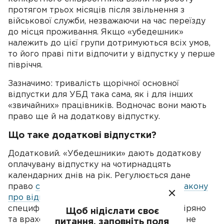
протягом трьох місяців після звільнення з
військової служби, незважаючи на час переїзду
до місця проживання. Якщо «убедешник»
належить до цієї групи дотримуються всіх умов,
то його праві піти відпочити у відпустку у перше
півріччя.
Зазначимо: тривалість щорічної основної
відпустки для УБД така сама, як і для інших
«звичайних» працівників. Водночас вони мають
право ще й на додаткову відпустку.
Що таке додаткові відпустки?
Додатковий. «Убедешники» дають додаткову
оплачувану відпустку на чотирнадцять
календарних днів на рік. Регулюється дане
право
статтею 772 КЗпП
та
статтею 162 Закону
про відпустки
. Але відпустка має деякі
специфіки. Спершу згідно із законом відміряно
Щоб нідіслати своє
та враховано його певну тривалість, вона не
питання, заповніть поля