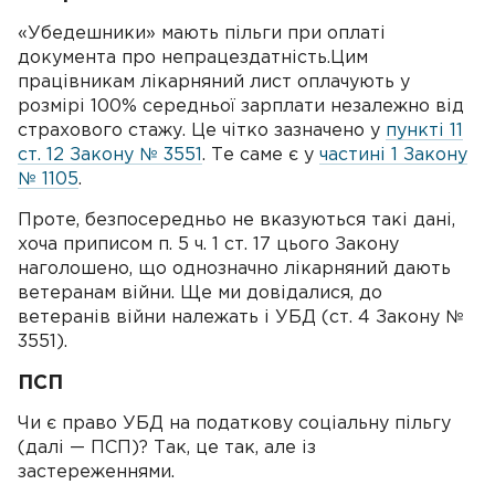
«Убедешники» мають пільги при оплаті
документа про непрацездатність.Цим
працівникам лікарняний лист оплачують у
розмірі 100% середньої зарплати незалежно від
страхового стажу. Це чітко зазначено у
пункті 11
ст. 12 Закону № 3551
. Те ​​саме є у
частині 1 Закону
№ 1105
.
Проте, безпосередньо не вказуються такі дані,
хоча приписом п. 5 ч. 1 ст. 17 цього Закону
наголошено, що однозначно лікарняний дають
ветеранам війни. Ще ми довідалися, до
ветеранів війни належать і УБД (ст. 4 Закону №
3551).
ПСП
Чи є право УБД на податкову соціальну пільгу
(далі — ПСП)? Так, це так, але із
застереженнями.