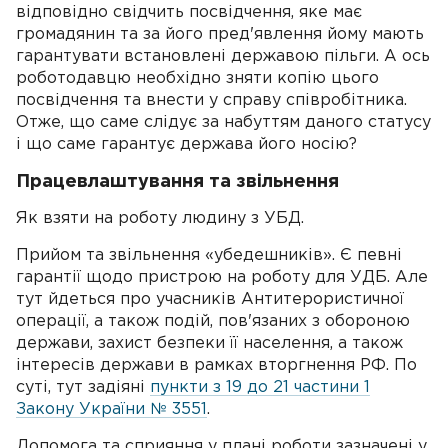
відповідно свідчить посвідчення, яке має
громадянин та за його пред'явлення йому мають
гарантувати встановлені державою пільги. А ось
роботодавцю необхідно зняти копію цього
посвідчення та внести у справу співробітника.
Отже, що саме слідує за набуттям даного статусу
і що саме гарантує держава його носію?
Працевлаштування та звільнення
Як взяти на роботу людину з УБД.
Прийом та звільнення «убедешників». Є певні
гарантії щодо пристрою на роботу для УДБ. Але
тут йдеться про учасників Антитерористичної
операції, а також подій, пов'язаних з обороною
держави, захист безпеки її населення, а також
інтересів держави в рамках вторгнення РФ. По
суті, тут задіяні
пункти з 19 до 21 частини 1
Закону України № 3551
.
Допомога та сприяння у плані роботи зазначені у