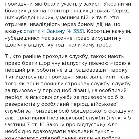
громадяни, які брали участь у захисті України чи
бойових діях на території інших держав. Серед
них «убедешники», учасники війни та ті, хто
отримав інвалідність через бойові дії, на що
вказує
стаття 4 Закону № 3551
. Коротше кажучи,
«убедешник» має законне право вирушити у
щорічну відпустку тоді, коли йому треба.
Ті, хто раніше проходив службу, також мають
право брати щорічну відпустку повною мірою в
перший рік роботи не відпрацювавши півроку.
Тут йдеться про громадян, яких звільнили після
того, як вони пройшли строкову службу, службу
за призовом у період мобілізації, на особливий
період, військової служби за призовом осіб із
резервістів у особливий період, військової
служби за призовом осіб офіцерського складу чи
альтернативної (невійськової) служби (пункту 5
частини 7 ст. 10 Закону про відпустки). Але
необхідно враховувати важливий пункт –
конкретного співробітника взяли на роботу