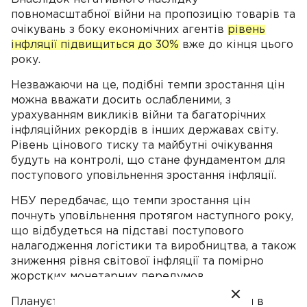
повномасштабної війни на пропозицію товарів та
очікувань з боку економічних агентів
рівень
інфляції підвищиться до 30%
вже до кінця цього
року.
Незважаючи на це, подібні темпи зростання цін
можна вважати досить ослабленими, з
урахуванням викликів війни та багаторічних
інфляційних рекордів в інших державах світу.
Рівень цінового тиску та майбутні очікування
будуть на контролі, що стане фундаментом для
поступового уповільнення зростання інфляції.
НБУ передбачає, що темпи зростання цін
почнуть уповільнення протягом наступного року,
що відбудеться на підставі поступового
налагодження логістики та виробництва, а також
зниження рівня світової інфляції та помірно
жорстких монетарних передумов.
Планується, що цей процес прискориться в