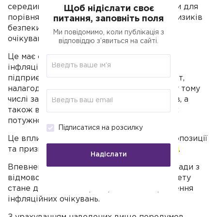
середині року, з урахуванням високої бази для
Щоб нідіслати своє
порівняння та очікуваного послаблення ризиків
питання, заповніть поля
безпеки, що вважається центральним
Ми повідомимо, коли публікація з
очікуванням у новому прогнозі НБУ.
відповіддю з’явиться на сайті.
Це має сприяти винятковому зниженню
інфляційних очікувань та ризиків для
підприємців, зниженню виробничих витрат,
налагодженню логістичного сполучення, у тому
числі за допомогою чорноморських портів, а
також вплине на відновлення виробничих
потужностей.
Підписатися на розсилку
Це вплине на подальше нарощування пропозиції
та призведе до
стабілізації споживчих цін
.
Надіслати
Впевнена боргова політика виконавчої влади з
відмовою від монетизації дефіциту бюджету
стане додатковим тригером для покращення
інфляційних очікувань.