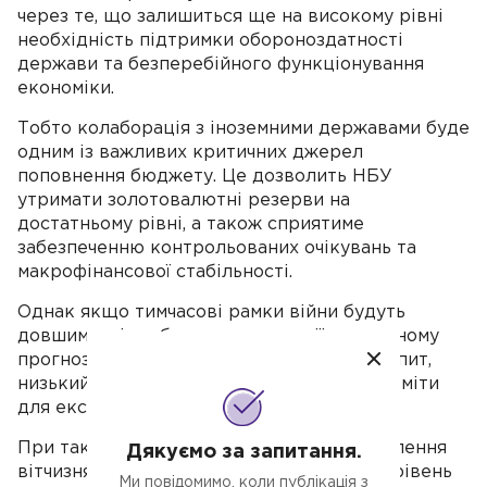
через те, що залишиться ще на високому рівні
необхідність підтримки обороноздатності
держави та безперебійного функціонування
економіки.
Тобто колаборація з іноземними державами буде
одним із важливих критичних джерел
поповнення бюджету. Це дозволить НБУ
утримати золотовалютні резерви на
достатньому рівні, а також сприятиме
забезпеченню контрольованих очікувань та
макрофінансової стабільності.
Однак якщо тимчасові рамки війни будуть
довшими, ніж у базовому сценарії у поточному
прогнозі, зберігатиметься пригнічений попит,
низький рівень інвестицій та логістичні ліміти
для експорту.
При такому розвитку подій темпи відновлення
Дякуємо за запитання.
вітчизняної економіки будуть нижчими, а рівень
Ми повідомимо, коли публікація з