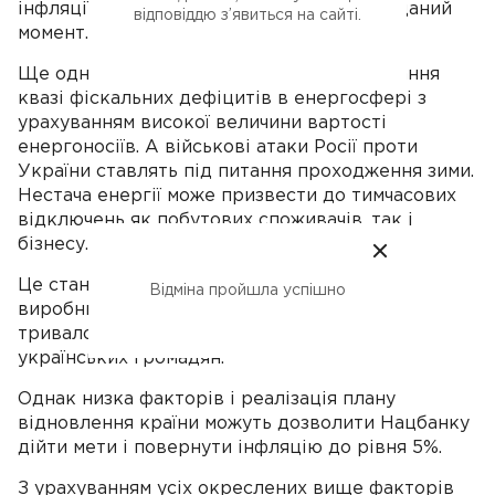
інфляції - вищим, ніж передбачається на даний
відповіддю з’явиться на сайті.
момент.
Ще однією з проблем може бути формування
квазі фіскальних дефіцитів в енергосфері з
урахуванням високої величини вартості
енергоносіїв. А військові атаки Росії проти
України ставлять під питання проходження зими.
Нестача енергії може призвести до тимчасових
відключень як побутових споживачів, так і
бізнесу.
Це стане наслідком скорочення обсягів
Відміна пройшла успішно
виробництва. Це також збільшує ризик
тривалості перебування за кордоном
українських громадян.
Однак низка факторів і реалізація плану
відновлення країни можуть дозволити Нацбанку
дійти мети і повернути інфляцію до рівня 5%.
З урахуванням усіх окреслених вище факторів