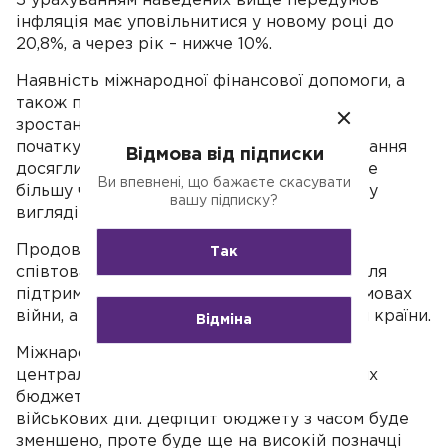
З урахуванням наведених вище передумов
інфляція має уповільнитися у новому році до
20,8%, а через рік – нижче 10%.
Наявність міжнародної фінансової допомоги, а
також пожвавлення експорту сприяли
зростанню валютних вливань в Україну. З
початку війни обсяги офіційного фінансування
Відмова від підписки
досягли близько 23 млрд. дол. США. Проте
Ви впевнені, що бажаєте скасувати
більшу частку цих активів було отримано у
вашу підписку?
вигляді грантів за останні місяці.
Продовження колаборації з міжнародним
Так
співтовариством відіграє важливу роль для
підтримки функціонування економіки в умовах
війни, а також післявоєнного відновлення країни.
Відміна
Міжнародні фінансові вливання стали
центральним джерелом покриття об'ємних
бюджетних потреб під час проведення
військових дій. Дефіцит бюджету з часом буде
зменшено, проте буде ще на високій позначці