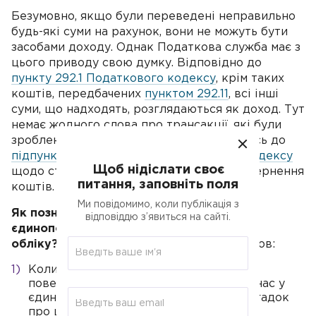
Безумовно, якщо були переведені неправильно
будь-які суми на рахунок, вони не можуть бути
засобами доходу. Однак Податкова служба має з
цього приводу свою думку. Відповідно до
пункту 292.1 Податкового кодексу
, крім таких
коштів, передбачених
пунктом 292.11
, всі інші
суми, що надходять, розглядаються як доход. Тут
немає жодного слова про трансакції, які були
зроблені помилково. і тому ми звертаємось до
підпункту 5 пункту 292.11 Податкового кодексу
Щоб нідіслати своє
щодо стандартного ставлення щодо повернення
питання, заповніть поля
коштів.
Ми повідомимо, коли публікація з
Як позначиться повернення коштів у
відповіддю з’явиться на сайті.
єдиноподатковій декларації чи регістрі
обліку?
Тут ми маємо кілька важливих умов:
Коли помилкова транзакція сталася з
поверненням в один звітний термін, у нас у
єдиноподатковій декларації не буде згадок
про цю операцію.