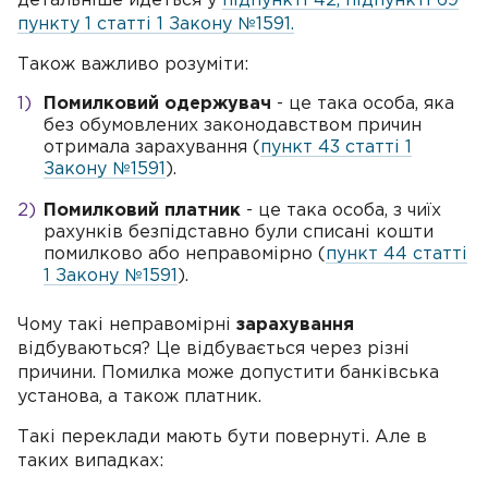
детальніше йдеться у
підпункті 42, підпункті 69
пункту 1 статті 1 Закону №1591.
Також важливо розуміти:
Помилковий одержувач
- це така особа, яка
без обумовлених законодавством причин
отримала зарахування (
пункт 43 статті 1
Закону №1591
).
Помилковий платник
- це така особа, з чиїх
рахунків безпідставно були списані кошти
помилково або неправомірно (
пункт 44 статті
1 Закону №1591
).
Чому такі неправомірні
зарахування
відбуваються? Це відбувається через різні
причини. Помилка може допустити банківська
установа, а також платник.
Такі переклади мають бути повернуті. Але в
таких випадках: