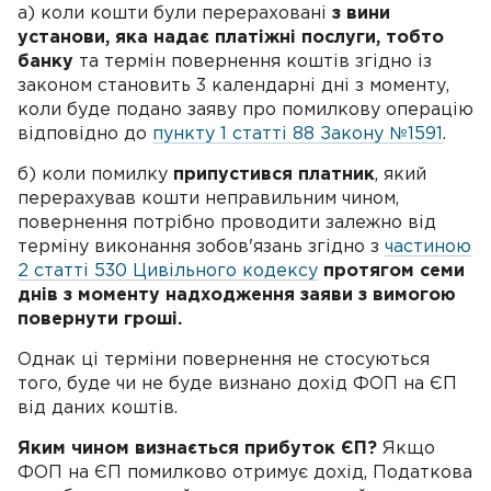
а) коли кошти були перераховані
з вини
установи, яка надає платіжні послуги, тобто
банку
та термін повернення коштів згідно із
законом становить 3 календарні дні з моменту,
коли буде подано заяву про помилкову операцію
відповідно до
пункту 1 статті 88 Закону №1591
.
б) коли помилку
припустився платник
, який
перерахував кошти неправильним чином,
повернення потрібно проводити залежно від
терміну виконання зобов'язань згідно з
частиною
2 статті 530 Цивільного кодексу
протягом семи
днів з моменту надходження заяви з вимогою
повернути гроші.
Однак ці терміни повернення не стосуються
того, буде чи не буде визнано дохід ФОП на ЄП
від даних коштів.
Яким чином визнається прибуток ЄП?
Якщо
ФОП на ЄП помилково отримує дохід, Податкова