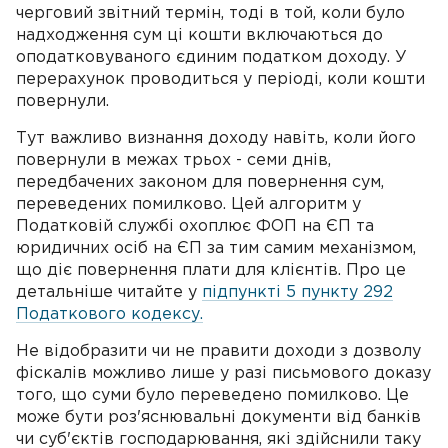
черговий звітний термін, тоді в той, коли було
надходження сум ці кошти включаються до
оподатковуваного єдиним податком доходу. У
перерахунок проводиться у періоді, коли кошти
повернули.
Тут важливо визнання доходу навіть, коли його
повернули в межах трьох - семи днів,
передбачених законом для повернення сум,
переведених помилково. Цей алгоритм у
Податковій службі охоплює ФОП на ЄП та
юридичних осіб на ЄП за тим самим механізмом,
що діє повернення плати для клієнтів. Про це
детальніше читайте у
підпункті 5 пункту 292
Податкового кодексу.
Не відобразити чи не правити доходи з дозволу
фіскалів можливо лише у разі письмового доказу
того, що суми було переведено помилково. Це
може бути роз'яснювальні документи від банків
чи суб'єктів господарювання, які здійснили таку