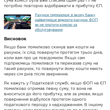
сума комісії була вже списана один раз і її не
потрібно повторно відображати в прибутку ЄП.
Рахунок підприємця: в якому банку
найвигідніше відкрити рахунок ФОП,
як не платити комісію за
обслуговування
Висновок
Якщо банк помилково скинув вам кошти на
рахунок, їх слід повернути протягом трьох днів,
коли вам про це повідомили. Якщо сам
підприємець помилився та переказав суму на
такий рахунок, то повернути йому кошти мають
через сім днів після звернення.
Як кажуть у Податковій службі, якщо ФОП на ЄП
помилково отримав певну суму, то вона не
вноситься до його прибутку, але за умови, якщо
повернення відбулося протягом одного
податкового періоду з надходженням. В іншому