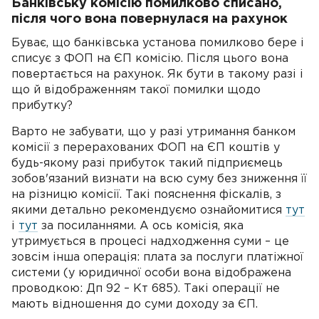
Банківську комісію помилково списано,
після чого вона повернулася на рахунок
Буває, що банківська установа помилково бере і
списує з ФОП на ЄП комісію. Після цього вона
повертається на рахунок. Як бути в такому разі і
що й відображенням такої помилки щодо
прибутку?
Варто не забувати, що у разі утримання банком
комісії з перерахованих ФОП на ЄП коштів у
будь-якому разі прибуток такий підприємець
зобов'язаний визнати на всю суму без зниження її
на різницю комісії. Такі пояснення фіскалів, з
якими детально рекомендуємо ознайомитися
тут
і
тут
за посиланнями. А ось комісія, яка
утримується в процесі надходження суми – це
зовсім інша операція: плата за послуги платіжної
системи (у юридичної особи вона відображена
проводкою: Дп 92 – Кт 685). Такі операції не
мають відношення до суми доходу за ЄП.