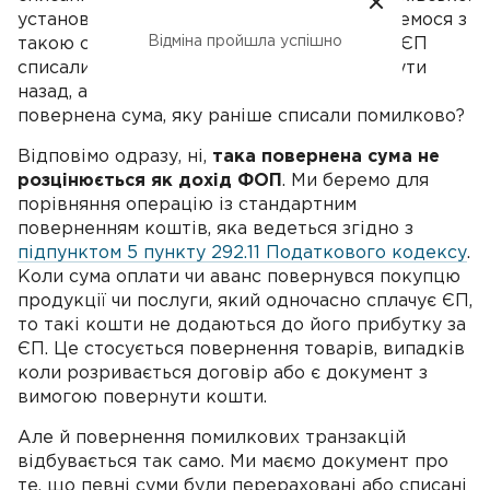
установи, так і з боку підприємця. Розберемося з
Відміна пройшла успішно
такою ситуацією, коли з рахунку ФОП на ЄП
списали кошти та як їх необхідно повернути
назад, а також питання: чи буде доходом
повернена сума, яку раніше списали помилково?
Відповімо одразу, ні,
така повернена сума не
розцінюється як дохід ФОП
. Ми беремо для
порівняння операцію із стандартним
поверненням коштів, яка ведеться згідно з
підпунктом 5 пункту 292.11 Податкового кодексу
.
Коли сума оплати чи аванс повернувся покупцю
продукції чи послуги, який одночасно сплачує ЄП,
то такі кошти не додаються до його прибутку за
ЄП. Це стосується повернення товарів, випадків
коли розривається договір або є документ з
вимогою повернути кошти.
Але й повернення помилкових транзакцій
відбувається так само. Ми маємо документ про
те, що певні суми були перераховані або списані