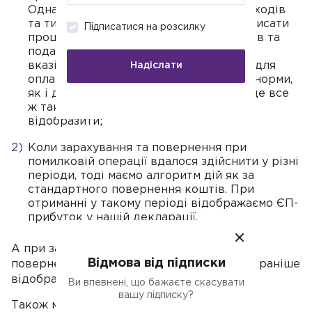
Однак ФОП на ЄП у регістрі обліку доходів
та типовій формі бажано додатково описати
Підписатися на розсилку
процес зарахування такого роду коштів та
подальшого повернення. Немає чітких
вказівок, що так потрібно робити, але для
Надіслати
оплат помилково застосовують такі ж норми,
як і для стандартних повернень і краще все
ж таки їх підприємцям у подробицях
відобразити;
Коли зарахування та повернення при
помилковій операції вдалося здійснити у різні
періоди, тоді маємо алгоритм дій як за
стандартного повернення коштів. При
отриманні у такому періоді відображаємо ЄП-
прибуток у нашій декларації.
А при заповненні декларації в період
Відмова від підписки
повернення підправляємо прибуток, який раніше
відображений у документі.
Ви впевнені, що бажаєте скасувати
вашу підписку?
Також ми повинні знати: