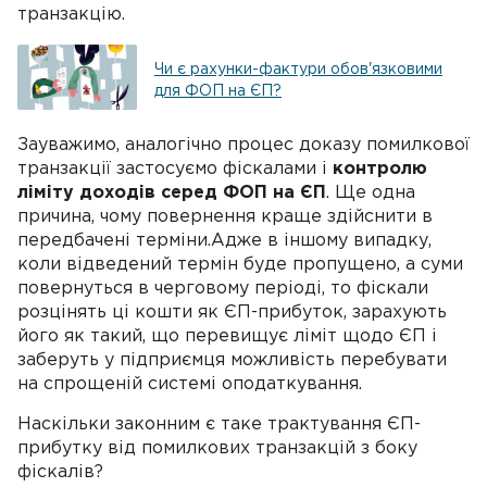
транзакцію.
Чи є рахунки-фактури обов'язковими
для ФОП на ЄП?
Зауважимо, аналогічно процес доказу помилкової
транзакції застосуємо фіскалами і
контролю
ліміту доходів серед ФОП на ЄП
. Ще одна
причина, чому повернення краще здійснити в
передбачені терміни.Адже в іншому випадку,
коли відведений термін буде пропущено, а суми
повернуться в черговому періоді, то фіскали
розцінять ці кошти як ЄП-прибуток, зарахують
його як такий, що перевищує ліміт щодо ЄП і
заберуть у підприємця можливість перебувати
на спрощеній системі оподаткування.
Наскільки законним є таке трактування ЄП-
прибутку від помилкових транзакцій з боку
фіскалів?