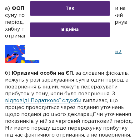
а)
ФОП на ЄП
фіскали дозволяють знизити на
Так
суму повернутих коштів прибуток за звітний
період, коли підприємець за фактом повернув
хибну транзакцію, а не в той, коли її було
Відміна
отримано;
Реалізація ФОП-єдинником групи 3
робіт: як скоротити дохід?
б)
Юридичні особи на ЄП
, за словами фіскалів,
можуть у разі зарахування сум в один період, а
повернення в інший, можуть перерахувати
прибуток у тому, коли було повернення. З
відповіді Податкової служби
випливає, що
процес проводиться через подання уточнень
щодо поданої до цього декларації чи уточнення
показників у ній за черговий податковий період.
Ми маємо пораду щодо перерахунку прибутку
під час фактичного отримання, а не повернення.