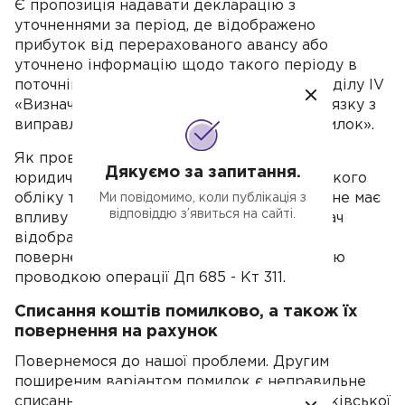
Є пропозиція надавати декларацію з
уточненнями за період, де відображено
прибуток від перерахованого авансу або
уточнено інформацію щодо такого періоду в
поточній декларації шляхом внесення розділу IV
«Визначення податкових зобов'язань у зв'язку з
виправленням самостійно виявлених помилок».
Як проводити бухгалтерський облік для
Дякуємо за запитання.
юридичних осіб на ЄП. Щодо бухгалтерського
обліку трансакція, проведена помилково не має
Ми повідомимо, коли публікація з
відповіддю з’явиться на сайті.
впливу на прибуток. Такі кошти одержувач
відображає текстом: Дп 311 - Кт 685. А
повернення коштів показується зворотною
проводкою операції Дп 685 - Кт 311.
Списання коштів помилково, а також їх
повернення на рахунок
Повернемося до нашої проблеми. Другим
поширеним варіантом помилок є неправильне
списання сум. Це можливо як з подачі банківської