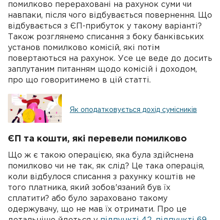
помилково перераховані на рахунок суми чи
навпаки, після чого відбувається повернення. Що
відбувається з ЄП-прибуток у такому варіанті?
Також розглянемо списання з боку банківських
установ помилково комісій, які потім
повертаються на рахунок. Усе це веде до досить
заплутаним питанням щодо комісій і доходом,
про що говоритимемо в цій статті.
Як оподатковується дохід сумісників
ЄП та кошти, які перевели помилково
Що ж є такою операцією, яка була здійснена
помилково чи не так, як слід? Це така операція,
коли відбулося списання з рахунку коштів не
того платника, який зобов'язаний був їх
сплатити? або було зараховано такому
одержувачу, що не мав їх отримати. Про це