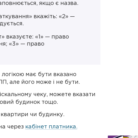
заповнюється, якщо є назва.
аткування» вкажіть: «2» —
дується.
» вказуєте: «1» — право
ня; «3» — право
 логікою має бути вказано
П, але його може і не бути.
іскальному чеку, можете вказати
ловий будинок тощо.
 квартири чи будинку.
на через
кабінет платника.