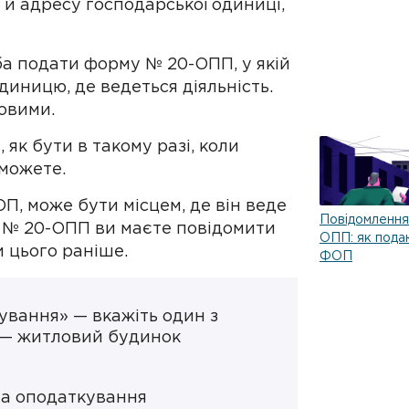
 й адресу господарської одиниці,
а подати форму № 20-ОПП, у якій
диницю, де ведеться діяльність.
овими.
 як бути в такому разі, коли
можете.
, може бути місцем, де він веде
Повідомлення
ні № 20-ОПП ви маєте повідомити
ОПП: як пода
 цього раніше.
ФОП
ування» — вкажіть один з
» — житловий будинок
а оподаткування