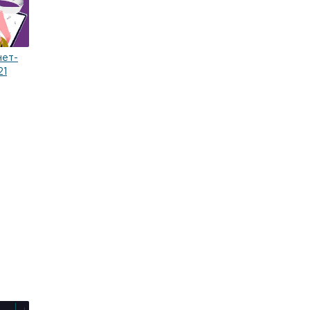
нет-
21