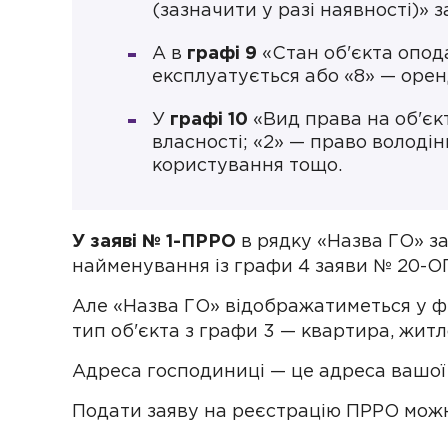
(зазначити у разі наявності)» 
А в
графі 9
«Стан об'єкта опод
експлуатується або «8» — орен
У
графі 10
«Вид права на об'єкт
власності; «2» — право володін
користування тощо.
У заяві № 1-ПРРО
в рядку «Назва ГО» за
найменування із графи 4 заяви № 20-ОП
Але «Назва ГО» відображатиметься у ф
тип об'єкта з графи 3 — квартира, жит
Адреса господиниці — це адреса вашої
Подати заяву на реєстрацію ПРРО мож