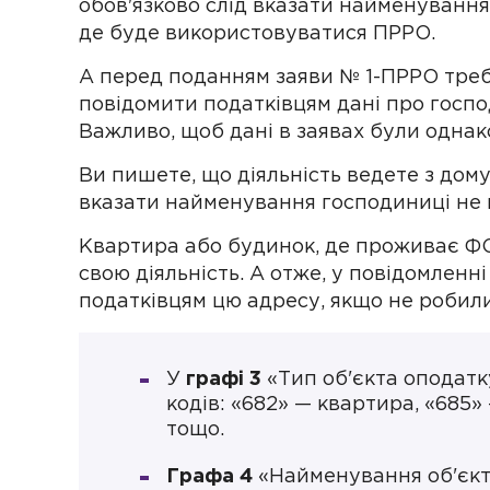
обов'язково слід вказати найменування
де буде використовуватися ПРРО.
А перед поданням заяви № 1-ПРРО треб
повідомити податківцям дані про госпо
Важливо, щоб дані в заявах були однак
Ви пишете, що діяльність ведете з дому,
вказати найменування господиниці не 
Квартира або будинок, де проживає ФОП
свою діяльність. А отже, у повідомлен
податківцям цю адресу, якщо не робили
У
графі 3
«Тип об'єкта оподатк
кодів: «682» — квартира, «685
тощо.
Графа 4
«Найменування об'єкт