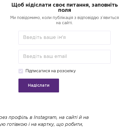
Щоб нідіслати своє питання, заповніть
поля
егорії
Пошук
Кредити для бізнесу о
Ми повідомимо, коли публікація з відповіддю з’явиться
на сайті.
реєстрацію,
р'єра,
Підписатися на розсилку
унок ФОП
Надіслати
Стане у пригоді для:
Підприємці
ез профіль в Instagram, на сайті й на
ю готівкою і на картку, що робити,