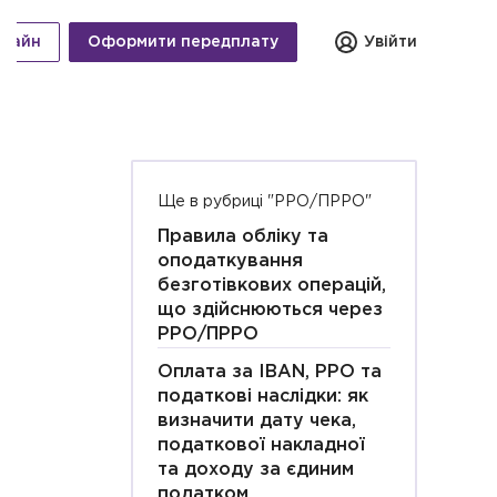
нлайн
Оформити передплату
Увійти
Ще в рубриці "РРО/ПРРО"
Правила обліку та
оподаткування
безготівкових операцій,
що здійснюються через
РРО/ПРРО
Оплата за IBAN, РРО та
податкові наслідки: як
визначити дату чека,
податкової накладної
та доходу за єдиним
податком