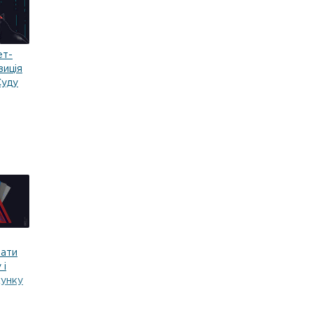
ет-
зиція
Суду
вати
 і
хунку