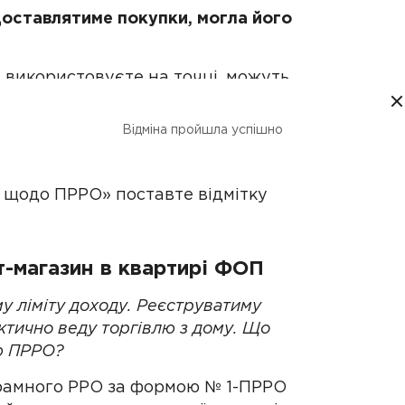
оставлятиме покупки, могла його
й використовуєте на точці, можуть
Відміна пройшла успішно
е підходить вам за вартістю,
і щодо ПРРО» поставте відмітку
т-магазин в квартирі ФОП
у ліміту доходу. Реєструватиму
ктично веду торгівлю з дому. Що
ію ПРРО?
грамного РРО за формою № 1-ПРРО