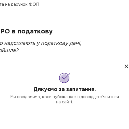
лата на рахунок ФОП
РРО в податкову
но надсилають у податкову дані,
ройшла?
учну вносите дані про продаж і
 фіскальних чеків і Z-звітів на
Дякуємо за запитання.
Ми повідомимо, коли публікація з відповіддю з’явиться
чеки, а покупцю чек надсилається
на сайті.
есу.