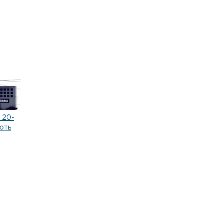
 20-
ють