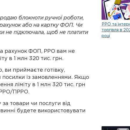
продаю блокноти ручної роботи,
РРО та інтер
рахунок або на картку ФОП. Чи
торгівля в 20
ки не підключала, щоб не платити
році
а рахунок ФОП, РРО вам не
ту в 1 млн 320 тис. грн.
о, ви приймаєте готівку,
 посилки із замовленнями. Якщо
ння ліміту в 1 млн 320 тис. грн
 РРО/ПРРО.
 за товари чи послуги від
повинні будете використовувати