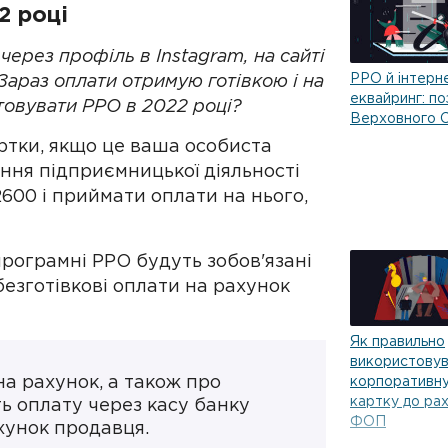
2 році
через профіль в Instagram, на сайті
РРО й інтерн
 Зараз оплати отримую готівкою і на
еквайринг: по
товувати РРО в 2022 році?
Верховного 
ртки, якщо це ваша особиста
ння підприємницької діяльності
2600 і приймати оплати на нього,
рограмні РРО будуть зобов'язані
безготівкові оплати на рахунок
Як правильно
використову
на рахунок, а також про
корпоративну
картку до ра
ь оплату через касу банку
ФОП
хунок продавця.