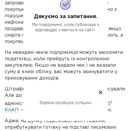
запроваджується механізм «кешбек»: якщо
покупцю чек РРО на суму від 850 грн видано з
порушенням (не на всю суму покупки,
Дякуємо за запитання.
нефіскальний), він може поскаржитися на
Ми повідомимо, коли публікація з
продавця, податківці проведуть перевірку, якщо
відповіддю з’явиться на сайті.
скарга підтвердиться — продавця оштрафують, а
покупець отримає винагороду.
На невидачі чеків підприємця можуть заскочити
податківці, коли прийдуть із контрольною
закупівлею. Якщо не видали чек і не вказали
суму в книзі обліку, вас можуть звинуватити у
приховуванні доходів.
Штрафи за неоприбуткування готівки скасували.
Але до вас може бути застосована
1
Відміна пройшла успішно
адміністративна відповідальність за
ст. 155
КпАП
— 34–85 грн при першому порушенні.
Адже, на думку податкової, ФОП повинні
оприбуткувати готівку на підставі письмових