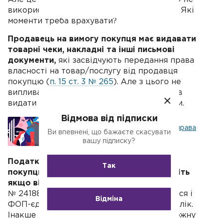
використовують, можуть забути про чеки. Які
моменти треба врахувати?
Продавець на вимогу покупця має видавати
товарні чеки, накладні та інші письмові
документи,
які засвідчують передання права
власності на товар/послугу від продавця
покупцю (
п. 15 ст. 3 № 265
). Але з цього не
випливає, що, якщо покупець не попросив
видати чек, ви не повинні його виписувати.
Відмова від підписки
Що підприємець має знати про права
Ви впевнені, що бажаєте скасувати
покупців
вашу підписку?
Податківці наполягають, що видавати
Так
покупцю товарний чек обов'язково, навіть
якщо він не просить про це
(лист ДФС
№ 24188/6/99-99-14-05-01-15). Це стосується і
Відміна
ФОП-єдинників, які ведуть спрощений облік.
Інакше кажучи, на думку податкової, на кожну