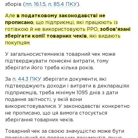
зборів (
пп. 16.1.5
,
п. 85.4 ПКУ
).
Але
в податковому законодавстві не
прописано
, що підприємці, які працюють із
готівкою й не використовують РРО,
зобов'язані
зберігати копії товарних чеків
, які видають
покупцям
.
У загальносистемників товарний чек може
підтверджувати понесені витрати, тому
зберігати його треба кілька років.
За
п. 44.3 ПКУ
зберігати документи, які
підтверджують доходи і витрати в деклараціях
підприємців, треба мінімум 1095 днів з дати
подання звітності, у якій вони
використовувалися. У законодавстві конкретно
не прописано, що ця вимога стосується
зберігання товарних чеків.
Товарний чек за своєю значущістю може бути