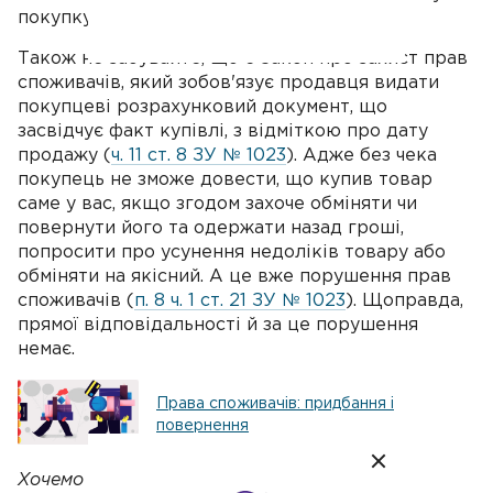
покупку треба виписувати товарний чек.
Також не забувайте, що є Закон про захист прав
споживачів, який зобов'язує продавця видати
покупцеві розрахунковий документ, що
засвідчує факт купівлі, з відміткою про дату
продажу (
ч. 11 ст. 8 ЗУ № 1023
). Адже без чека
покупець не зможе довести, що купив товар
саме у вас, якщо згодом захоче обміняти чи
повернути його та одержати назад гроші,
попросити про усунення недоліків товару або
обміняти на якісний. А це вже порушення прав
споживачів (
п. 8 ч. 1 ст. 21 ЗУ № 1023
). Щоправда,
прямої відповідальності й за це порушення
немає.
Права споживачів: придбання і
повернення
Хочемо нагадати, що з 01.01.2021 р.