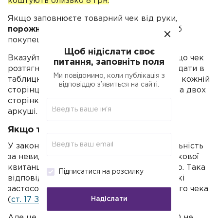
коштують близько 8 грн.
Якщо заповнюєте товарний чек від руки,
порожні рядки закресліть буквою Z
, щоб
покупець не вписав зайві позиції.
Щоб нідіслати своє
Вказуйте порядковий номер позиції, а якщо чек
питання, заповніть поля
розтягнуся на кілька сторінок, можете додати в
Ми повідомимо, коли публікація з
таблицю клітинку для підрахунку суми на кожній
відповіддю з’явиться на сайті.
сторінці, вказуйте номери сторінок. Чек на двох
сторінках можна роздрукувати на одному
аркуші.
Якщо товарні чеки не видаєте
У законодавстві не прописана відповідальність
за невидачу товарного чека або розрахункової
квитанції для ФОП, які працюю з готівкою. Така
Підписатися на розсилку
відповідальність передбачена для СПД, які
застосовують РРО, за невидачу фіскального чека
Надіслати
(
ст. 17 ЗУ № 265
).
Але це не означає, що підприємці, які РРО не