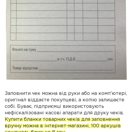
Заповнити чек можна від руки або на комп'ютері,
оригінал віддаєте покупцеві, а копію залишаєте
собі. Буває, підприємці використовують
нефіскалізовані касові апарати для друку чеків.
Купити бланки товарних чеків для заповнення
вручну можна в інтернет-магазині, 100 аркушів