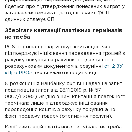
прирівняний до первинних документів, якщо
йдеться про підтвердження понесених витрат у
загальносистемника і доходів, з яких ФОП-
єдинник сплачує ЄП.
Зберігати квитанції платіжних терміналів
не треба
POS-термінал роздруковує квитанцію, яка
підтверджує ініціювання переведення грошей з
рахунку покупця на рахунок продавця і не є
розрахунковим документом в розумінні
ст. 2 ЗУ
«Про РРО»
, так вважають податківці.
Є роз’яснення Нацбанку, яке він надав на запит
податківців (лист від 28.11.2019 р. № 57-
0007/62082). Згідно з ним, квитанція платіжного
термінала лише підтверджує ініціювання
переведення коштів з рахунку покупця, а не
факт продажу товару (отримання послуги).
Копії квитанцій платіжного термінала не треба