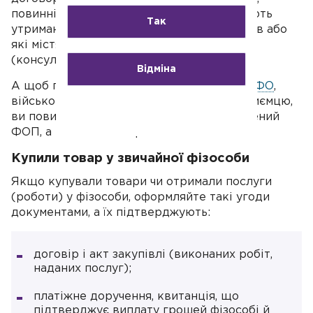
повинні мати документи, що підтверджують
Так
утримання й перерахування з них податків або
які містять підстави для неутримання
(консультація в ЗІР, підкатегорія 107.11).
Відміна
А щоб підтвердити право не платити
ПДФО
,
військовий збір і
ЄСВ
контрагенту-підприємцю,
ви повинні мати докази, що дохід виплачений
ФОП, а не звичайній фізособі.
Купили товар у звичайної фізособи
Якщо купували товари чи отримали послуги
(роботи) у фізособи, оформляйте такі угоди
документами, а їх підтверджують:
договір і акт закупівлі (виконаних робіт,
наданих послуг);
платіжне доручення, квитанція, що
підтверджує виплату грошей фізособі й