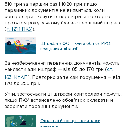
510 грн за перший раз і 1020 грн, якщо
первинних документів не виявиться, коли
контролери схочуть їх перевірити повторно
протягом року, у якому був застосований штраф
(
п. 121.1 ПКУ
).
Штрафи у ФОП: книга обліку, РРО,
працівники, ліцензії
За незбереження первинних документів можуть
накласти адмінштраф — від 85 до 170 грн (
ст.
1
163
КпАП
). Повторно за те сам порушення — від
170 до 255 грн.
Утім, застосувати ці штрафи контролери можуть,
якщо ПКУ встановлено обов’язок складати й
зберігати первинні документи.
Фіскальні й товарні чеки: коли
видавати