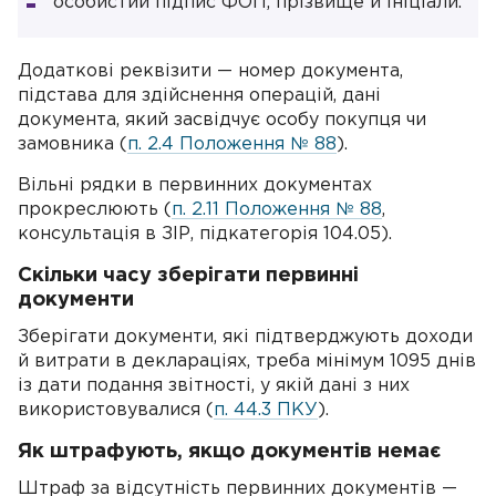
особистий підпис ФОП, прізвище й ініціали.
Додаткові реквізити — номер документа,
підстава для здійснення операцій, дані
документа, який засвідчує особу покупця чи
замовника (
п. 2.4 Положення № 88
).
Вільні рядки в первинних документах
прокреслюють (
п. 2.11 Положення № 88
,
консультація в ЗІР, підкатегорія 104.05).
Скільки часу зберігати первинні
документи
Зберігати документи, які підтверджують доходи
й витрати в деклараціях, треба мінімум 1095 днів
із дати подання звітності, у якій дані з них
використовувалися (
п. 44.3 ПКУ
).
Як штрафують, якщо документів немає
Штраф за відсутність первинних документів —