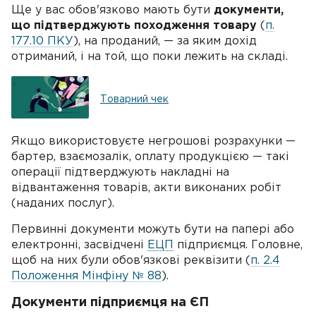
Ще у вас обов'язково мають бути
документи,
що підтверджують походження товару
(
п.
177.10 ПКУ
), на проданий, — за яким дохід
отриманий, і на той, що поки лежить на складі.
Товарний чек
Якщо використовуєте негрошові розрахунки —
бартер, взаємозалік, оплату продукцією — такі
операції підтверджують накладні на
відвантаження товарів, акти виконаних робіт
(наданих послуг).
Первинні документи можуть бути на папері або
електронні, засвідчені
ЕЦП
підприємця. Головне,
щоб на них були обов'язкові реквізити (
п. 2.4
Положення Мінфіну № 88
).
Документи підприємця на ЄП