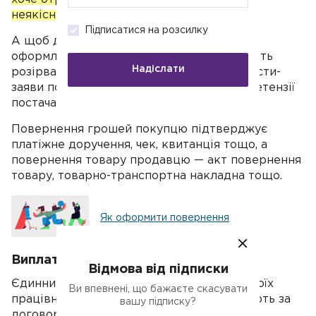
неякісний товар
.
Підписатися на розсилку
А щоб довести, що гроші повернули,
оформляють документи, що підтверджують
Надіслати
розірвання договору купівлі-продажу, листи-
заяви покупця на повернення грошей, претензії
постачальнику.
Повернення грошей покупцю підтверджує
платіжне доручення, чек, квитанція тощо, а
повернення товару продавцю — акт повернення
товару, товарно-транспортна накладна тощо.
Як оформити повернення
Виплата доходу фізособі
Відмова від підписки
Єдинники, які є податковими агентами своїх
Ви впевнені, що бажаєте скасувати
працівників і виконавців, з якими працюють за
вашу підписку?
договорами
ЦПХ
і яким виплачують дохід,