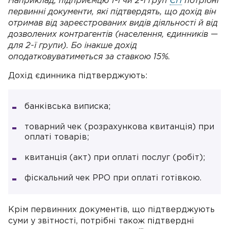
Наприклад, підприємцю 1-ї чи 2-ї груп
ЄП
потрібні
первинні документи, які підтвердять, що дохід він
отримав від зареєстрованих видів діяльності й від
дозволених контрагентів (населення, єдинників —
для 2-ї групи). Бо інакше дохід
оподатковуватиметься за ставкою 15%
.
Дохід єдинника підтверджують:
банківська виписка;
товарний чек (розрахункова квитанція) при
оплаті товарів;
квитанція (акт) при оплаті послуг (робіт);
фіскальний чек РРО при оплаті готівкою.
Крім первинних документів, що підтверджують
суми у звітності, потрібні також підтвердні