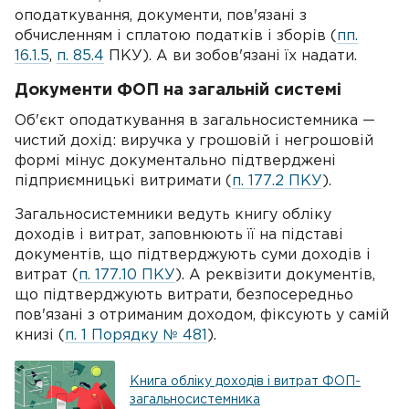
оподаткування, документи, пов'язані з
обчисленням і сплатою податків і зборів (
пп.
16.1.5
,
п. 85.4
ПКУ). А ви зобов'язані їх надати.
Документи ФОП на загальній системі
Об'єкт оподаткування в загальносистемника —
чистий дохід: виручка у грошовій і негрошовій
формі мінус документально підтверджені
підприємницькі витримати (
п. 177.2 ПКУ
).
Загальносистемники ведуть книгу обліку
доходів і витрат, заповнюють її на підставі
документів, що підтверджують суми доходів і
витрат (
п. 177.10 ПКУ
). А реквізити документів,
що підтверджують витрати, безпосередньо
пов'язані з отриманим доходом, фіксують у самій
книзі (
п. 1 Порядку № 481
).
Книга обліку доходів і витрат ФОП-
загальносистемника