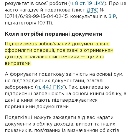
результатів своєї роботи (
ч. 8 ст. 19 ЦКУ
). Про це
часто нагадує й податкова (лист
ДФС
№
10714/6/99-99-13-04-02-15, консультація в
ЗІР
,
підкатегорія 107.11).
Коли потрібні первинні документи
Підприємець зобов'язаний документально
оформляти операції, пов'язані з отриманням
доходу, а загальносистемники — ще й із
витратами
.
А формувати податкову звітність на основі сум,
не підтверджених документами, взагалі
заборонено (
п. 44.1 ПКУ
). Так, декларацію
підприємці заповнюють на основі книги обліку, а
дані в книзі мають підтверджуватися
первинними документами.
Податківці можуть зажадати від вас надати
документи з обліку доходів, витрат та інших
показників, пов'язаних із визначенням об'єктів