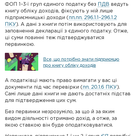
ФОП 1–3-ї груп єдиного податку без
ПДВ
ведуть
книгу обліку доходів, фіксують у ній лише
підприємницькі доходи (
пп.пп. 296.1.1–296.1.2
ПКУ
). А дані з книги потім використовують для
заповнення декларації з єдиного податку. Отже,
ці суми повинні теж підтверджуватися
первинкою.
Все, що потрібно знати підприємцю
про книгу обліку доходів
А податківці мають право вимагати у вас ці
документи під час перевірки (
пп. 20.1.6 ПКУ
).
Самі лише дані книги не дають достатніх підстав
для підтвердження цих сум.
Без первинки незрозуміло, за що й за яким
видом діяльності отримано дохід, а отже, за
якою ставкою він буде оподатковуватися.