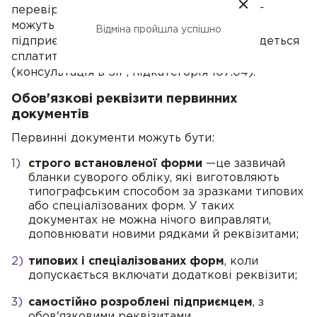
перевірка, то вартість цих товарів/послуг
можуть визнати вашим доходом, не
Відміна пройшла успішно
підприємницьким, а цивільним, і вам доведеться
сплатити з нього ПДФО 18% і ВЗ 1,5%
(консультація в ЗІР, підкатегорія 107.04).
Обов'язкові реквізити первинних
документів
Первинні документи можуть бути:
строго встановленої форми
—це зазвичай
бланки суворого обліку, які виготовляють
типографським способом за зразками типових
або спеціалізованих форм. У таких
документах не можна нічого виправляти,
доповнювати новими рядками й реквізитами;
типових і спеціалізованих форм
, коли
допускається включати додаткові реквізити;
самостійно розроблені підприємцем
, з
обов'язковими реквізитами.