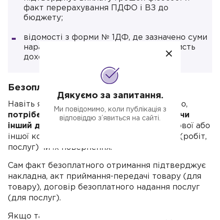
факт перерахування ПДФО і ВЗ до
бюджету;
відомості з форми № 1ДФ, де зазначено суми
нарахованого й виплаченого на її користь
доходу й утриманого ПДФО і ВЗ.
Безоплатне отримання
Дякуємо за запитання.
Навіть якщо отримуєте щось безкоштовно,
Ми повідомимо, коли публікація з
потрібен письмовий договір дарування чи
відповіддю з’явиться на сайті.
інший договір
, який не передбачає грошової або
іншої компенсації вартості таких товарів (робіт,
послуг) чи їх повернення.
Сам факт безоплатного отримання підтверджує
накладна, акт приймання-передачі товару (для
товару), договір безоплатного надання послуг
(для послуг).
Якщо таких документів немає, а прийшла