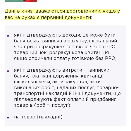
Дані в книзі вважаються достовірними, якщо у
вас на руках є первинні документи
:
які підтверджують доходи, це може бути
банківська виписка з рахунку, фіскальний
чек при розрахунках готівкою через РРО,
товарний чек, розрахункова квитанція,
якщо отримали оплату готівкою без РРО;
які підтверджують витрати — виписки
банку, платіжні доручення, квитанції,
фіскальні чеки, акти закупівлі, акти
виконаних робіт, наданих послуг, товарно-
транспортні накладні й інші документи, що
підтверджують факт оплати й придбання
товарів (робіт, послуг);
на товар (накладні).