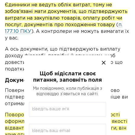
Єдинники не ведуть облік витрат, тому не
зобов'язані мати документів, що підтверджують
витрати на закупівлю товарів, оплату робіт чи
послуг, документів про походження товару
(
п.
177.10 ПКУ
). А контролери не можуть вимагати їх
у вас.
А ось документи, що підтверджують виплату
доходу фізособі, потрібні й єдинникам, щоб
довести, що дохід неоподатковуваний або що
податки ви вже сплатили.
Щоб нідіслати своє
питання, заповніть поля
Документи при поверненнях
Ми повідомимо, коли публікація з
Повернення предоплат і авансів обов'язково
відповіддю з’явиться на сайті.
підтверджують документально. Адже раніше ви
отримали гроші й включили до доходу.
Поворотну накладну або акт невідповідності
оформляють, коли у покупця претензії до якості
відвантаженого товару або наданої послуги, він
хоче отримати назад гроші та повернути