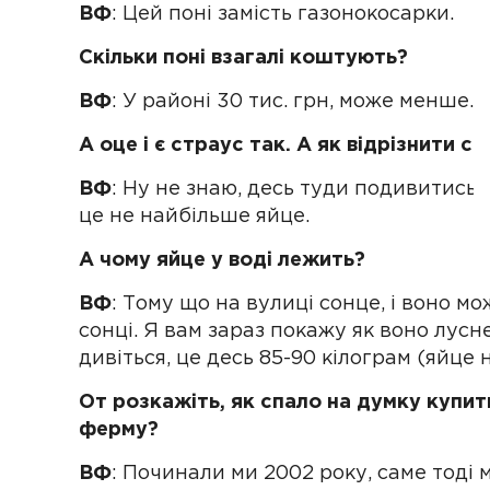
ВФ
: Цей поні замість газонокосарки.
Скільки поні взагалі коштують?
ВФ
: У районі 30 тис. грн, може менше.
А оце і є страус так. А як відрізнити с
ВФ
: Ну не знаю, десь туди подивитись, 
це не найбільше яйце.
А чому яйце у воді лежить?
ВФ
: Тому що на вулиці сонце, і воно м
сонці. Я вам зараз покажу як воно лусн
дивіться, це десь 85-90 кілограм (яйце н
От розкажіть, як спало на думку купит
ферму?
ВФ
: Починали ми 2002 року, саме тоді м