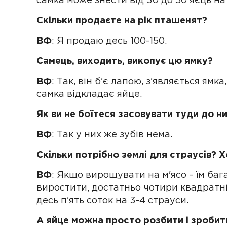
самка може знести від 30 до 50 яєць на 
Скільки продаєте на рік пташенят?
ВФ
: Я продаю десь 100-150.
Самець, виходить, викопує цю ямку?
ВФ
: Так, він б'є лапою, з'являється ямка
самка відкладає яйце.
Як ви не боїтеся засовувати туди до н
ВФ
: Так у них же зубів нема.
Скільки потрібно землі для страусів? Х
ВФ
: Якщо вирощувати на м'ясо – їм бага
виростити, достатньо чотири квадратні
десь п'ять соток на 3-4 страуси.
А яйце можна просто розбити і зробит