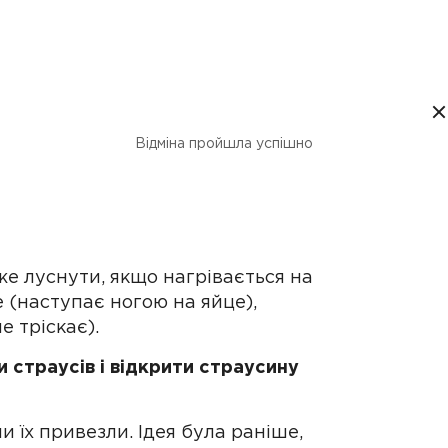
амця від самки?
Відміна пройшла успішно
під хутро:) Ось такі яйця несуть,
оже луснути, якщо нагрівається на
е (наступає ногою на яйце),
е тріскає).
и страусів і відкрити страусину
и їх привезли. Ідея була раніше,