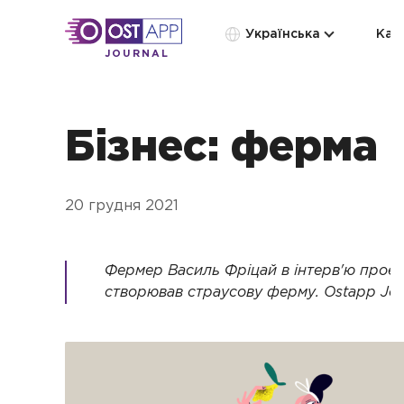
Українська
Кат
JOURNAL
Бізнес: ферма 
20 грудня 2021
Фермер Василь Фріцай в інтерв'ю проект
створював страусову ферму. Ostapp Jour