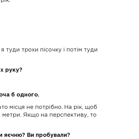
рік.
, я туди трохи пісочку і потім туди
их руку?
оча б одного.
то місця не потрібно. На рік, щоб
 метри. Якщо на перспективу, то
и яєчню? Ви пробували?