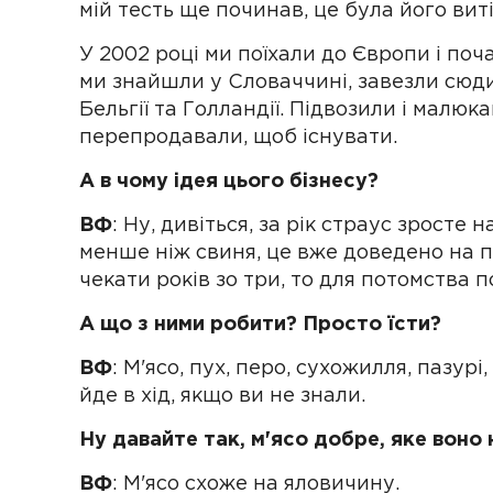
мій тесть ще починав, це була його виті
У 2002 році ми поїхали до Європи і по
ми знайшли у Словаччині, завезли сюди
Бельгії та Голландії. Підвозили і малюка
перепродавали, щоб існувати.
А в чому ідея цього бізнесу?
ВФ
: Ну, дивіться, за рік страус зросте на
менше ніж свиня, це вже доведено на п
чекати років зо три, то для потомства п
А що з ними робити? Просто їсти?
ВФ
: М'ясо, пух, перо, сухожилля, пазурі, 
йде в хід, якщо ви не знали.
Ну давайте так, м'ясо добре, яке воно 
ВФ
: М'ясо схоже на яловичину.