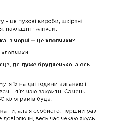
гу – це пухові вироби, шкіряні
, накладні - жінкам.
тка, а чорні — це хлопчики?
і, хлопчики.
ісце, де дуже брудненько, а ось
у, я їх на дві години виганяю і
ачі і я їх маю закрити. Самець
0 кілограмів буде.
 на ти, але я особисто, перший раз
е довіряю їм, весь час чекаю якусь