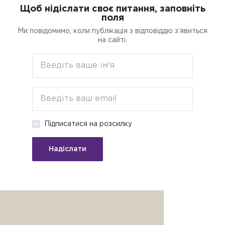
Щоб нідіслати своє питання, заповніть
поля
егорії
Пошук
Кредити для бізнесу о
Ми повідомимо, коли публікація з відповіддю з’явиться
на сайті.
страусів
Стане у пригоді для:
Підприємці
Підписатися на розсилку
Надіслати
у «Я роблю бізнес!» розповів, як
nal публікує найцікавіше з розмови.