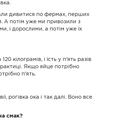
вка.
чали дивитися по фермах, перших
. А потім уже ми привозили з
ми, і дорослими, а потім уже їх
 120 кілограмів, і їсть у п'ять разів
рактиці. Якщо яйце потрібно
отрібно п'ять.
вії, рогівка ока і так далі. Воно все
на смак?