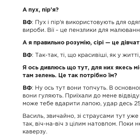
А пух, пір'я?
ВФ
: Пух і пір'я використовують для одя
вироби. Вії – це пензлики для малювання
А я правильно розумію, сірі — це дівча
ВФ
: Так-так, ті, що красивіші, як у житт
Я ось дивлюсь що тут, для них якесь м
там зелень. Це так потрібно їм?
ВФ
: Ну ось тут вони топчуть. В основном
вони гуляють. Приїхали до мене відвідув
може тебе вдарити лапою, удар десь 25
Василь, звичайно, зі страусами тут уже
так, віч-на-віч з цілим натовпом. Поки н
каверзу.