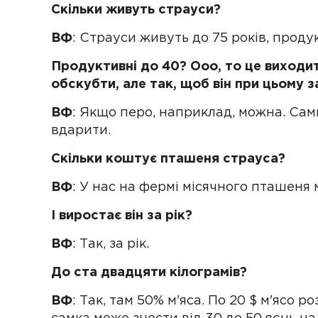
Скільки живуть страуси?
ВФ
: Страуси живуть до 75 років, продук
Продуктивні до 40? Ооо, то це виходит
обскубти, але так, щоб він при цьому
ВФ
: Якщо перо, наприклад, можна. Сам
вдарити.
Скільки коштує пташеня страуса?
ВФ
: У нас на фермі місячного пташеня 
І виростає він за рік?
ВФ
: Так, за рік.
До ста двадцяти кілограмів?
ВФ
: Так, там 50% м'яса. По 20 $ м'ясо р