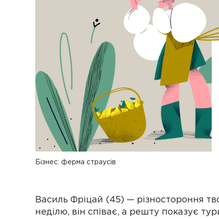
Бізнес: ферма страусів
Василь Фріцай (45) — різностороння тв
неділю, він співає, а решту показує ту