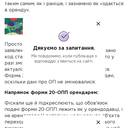
таким самим, як і раніше, і зазначено як «здається
в оренду».
Як вивести гроші з ТОВ
Просто кажучи, якщо об'єкт раніше був
Дякуємо за запитання.
заявлений у формі 20-ОПП, і у графі 9 вказано
Ми повідомимо, коли публікація з
код стану «здається в оренду» (код «9»), то у
відповіддю з’явиться на сайті.
разі зміни договору або заміни орендаря
актуалізація форми 20-ОПП не вимагається.
Форма 20-ОПП не потребує повторної подачі,
оскільки дані про ОП не змінювалися.
Напрямок форми 20-ОПП орендарем:
Фіскали ще й підкреслюють, що обов'язок
подачі форми 20-ОПП лежить як у орендодавці, і
на арендаторе.У випадках, коли оренда об'єкта
переходить до нового орендаря, саме у нього