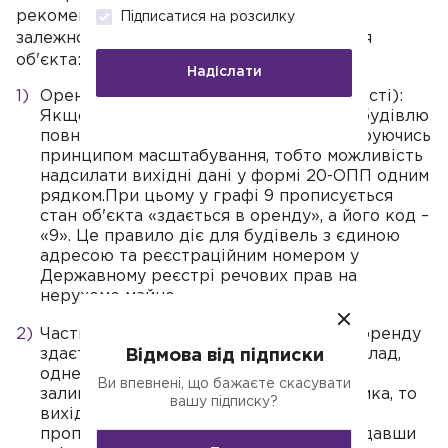
рекомендують оформляти форму 20-ОПП
Підписатися на розсилку
залежно від типу оренди та використання
об'єкта:
Надіслати
Оренда всієї будівлі (об'єкта нерухомості):
Якщо власник передає в оренду всю будівлю
повністю або її окремі приміщення, керуючись
принципом масштабування, тобто можливість
надсилати вихідні дані у формі 20-ОПП одним
рядком.При цьому у графі 9 прописується
стан об'єкта «здається в оренду», а його код –
«9». Це правило діє для будівель з єдиною
адресою та реєстраційним номером у
Державному реєстрі речових прав на
нерухоме майно.
Часткова оренда будівлі: Буває, що в оренду
здається лише частина будівлі (наприклад,
Відмова від підписки
одне приміщення), а інша частина
Ви впевнені, що бажаєте скасувати
залишається в обслуговуванні у власника, то
вашу підписку?
вихідні дані про такий об'єкт потрібно
прописати у формі 20-ОПП окремо, надавши