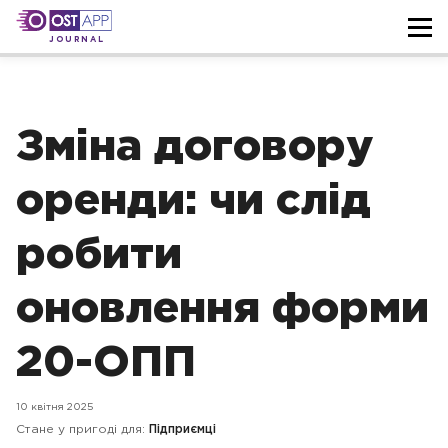
JOURNAL
Зміна договору
оренди: чи слід
робити
оновлення форми
20-ОПП
10 квітня 2025
Стане у пригоді для:
Підприємці