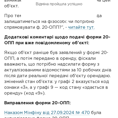
виникає обов'язок подачі форми 20-ОПП на цей
Відміна пройшла успішно
об'єкт.
Про тему - “ФОП ліквідуватиметься, оренда
залишатиметься на фізособі: чи потрібно
спрямовувати ф. 20-ОПП?”, -
читайте тут.
Додаткові коментарі щодо подачі форми 20-
ОПП при вже повідомленому об'єкті:
Якщо об'єкт раніше був заявлений у формі 20-
ОПП, а потім передано в оренду, фіскали
вважають, що потрібно надсилати форму з
актуалізованими відомостями за 10 робочих днів
після дати реальної передачі об'єкту орендарю.
змінений стан об'єкта: у графі 2 вказується код
ознаки «3», а у графі 9 — код стану «здається в
оренду» (код «9»).
Виправлення форми 20-ОПП:
Наказом Мінфіну від 27.09.2024 № 470
була