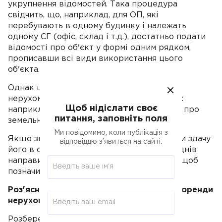
укрупнення відомостей. Така процедура
свідчить, що, наприклад, для ОП, які
перебувають в одному будинку і належать
одному СГ (офіс, склад і т.д.), достатньо подати
відомості про об'єкт у формі одним рядком,
прописавши всі види використання цього
об'єкта.
Однак це правило не поширюється на
нерухомість, що підлягає держреєстрації:
Щоб нідіслати своє
наприклад, окремо подаються відомості і про
питання, заповніть поля
земельну ділянку, і про будинок на ньому.
Ми повідомимо, коли публікація з
Якщо змінюються дані про ОП, включаючи здачу
відповіддю з’явиться на сайті.
його в оренду, СГ повинен за 10 робочих днів
направити актуалізовану форму 20-ОПП, щоб
позначити ДПС про зміни.
Роз'яснення щодо конкретних ситуацій оренди
нерухомості:
Розберемо, яким способом фіскали