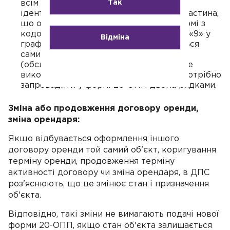
Так
всім частинам об'єкта унікальний
ідентифікатор (вводиться у графі 5). Частина,
що орендується, відображається у формі з
кодом стану «здається в оренду» (код «9» у
Відміна
графі 9), а частина, яка використовується
самим власником, — з кодом «2»
(обслуговується власником) або «3» (не
використовується). Таку інформацію потрібно
запровадити у формі 20-ОПП двома рядками.
Зміна або продовження договору оренди,
зміна орендаря:
Якщо відбувається оформлення іншого
договору оренди той самий об'єкт, коригування
терміну оренди, продовження терміну
активності договору чи зміна орендаря, в ДПС
роз'яснюють, що це змінює стан і призначення
об'єкта.
Відповідно, такі зміни не вимагають подачі нової
форми 20-ОПП, якщо стан об'єкта залишається