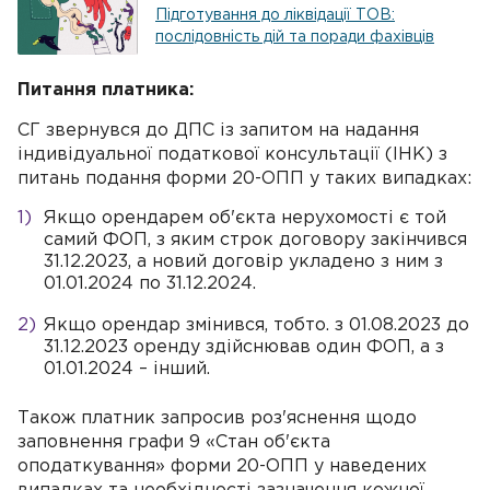
Підготування до ліквідації ТОВ:
послідовність дій та поради фахівців
Питання платника:
СГ звернувся до ДПС із запитом на надання
індивідуальної податкової консультації (ІНК) з
питань подання форми 20-ОПП у таких випадках:
Якщо орендарем об'єкта нерухомості є той
самий ФОП, з яким строк договору закінчився
31.12.2023, а новий договір укладено з ним з
01.01.2024 по 31.12.2024.
Якщо орендар змінився, тобто. з 01.08.2023 до
31.12.2023 оренду здійснював один ФОП, а з
01.01.2024 – інший.
Також платник запросив роз'яснення щодо
заповнення графи 9 «Стан об'єкта
оподаткування» форми 20-ОПП у наведених