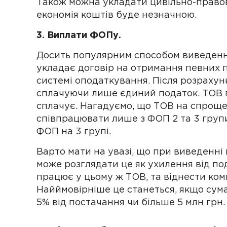
Також можна укладати цивільно-правов
економія коштів буде незначною.
3. Виплати ФОПу.
Досить популярним способом виведення
укладає договір на отримання певних 
системі оподаткування. Після розрахун
сплачуючи лише єдиний податок. ТОВ п
сплачує. Нагадуємо, що ТОВ на спроще
співпрацювати лише з ФОП 2 та 3 групи,
ФОП на 3 групі.
Варто мати на увазі, що при виведенні
може розглядати це як ухилення від по
працює у цьому ж ТОВ, та віднести комп
Найймовірніше це станеться, якщо сум
5% від постачання чи більше 5 млн грн.