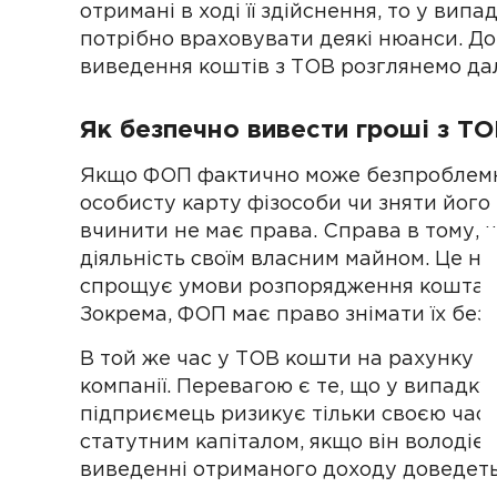
отримані в ході її здійснення, то у ви
потрібно враховувати деякі нюанси. Д
виведення коштів з ТОВ розглянемо далі
Як безпечно вивести гроші з ТО
Якщо ФОП фактично може безпроблемно
особисту карту фізособи чи зняти його 
вчинити не має права. Справа в тому, 
діяльність своїм власним майном. Це не
спрощує умови розпорядження коштами 
Зокрема, ФОП має право знімати їх без
В той же час у ТОВ кошти на рахунку на
компанії. Перевагою є те, що у випадк
підприємець ризикує тільки своєю част
статутним капіталом, якщо він володіє
виведенні отриманого доходу доведеть