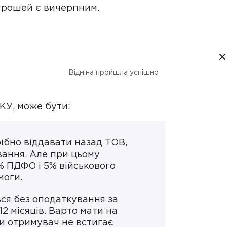
 грошей є вичерпним.
у працівникам, директору,
айшвидший спосіб виведення
Відміна пройшла успішно
договором між компанією та
ПКУ, може бути:
ібно віддавати назад ТОВ,
вання. Але при цьому
% ПДФО і 5% військового
омоги.
ся без оподаткування за
2 місяців. Варто мати на
ти отримувач не встигає