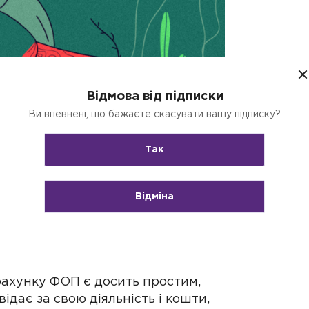
Відмова від підписки
Ви впевнені, що бажаєте скасувати вашу підписку?
Так
Відміна
ій бізнес або планують змінити
питання: «Як вивести гроші з
рахунку ФОП є досить простим,
ідає за свою діяльність і кошти,