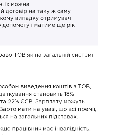
, їх можна
й договір на таку ж саму
такому випадку отримувач
допомогу і матиме ще рік
аво ТОВ як на загальній системі
особом виведення коштів з ТОВ,
одаткування становить 18%
у та 22% ЄСВ. Зарплату можуть
рто мати на увазі, що всі премії,
ся на загальних підставах.
кщо працівник має інвалідність.