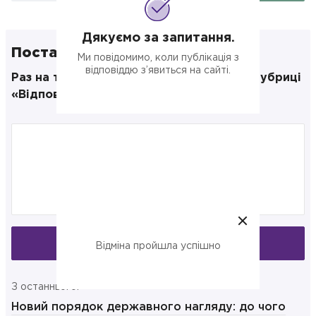
Дякуємо за запитання.
Поставте своє запитання
Ми повідомимо, коли публікація з
відповіддю з’явиться на сайті.
Раз на тиждень публікуємо відповіді в рубриці
«Відповідаємо на запитання»
Запитати
Відміна пройшла успішно
З останнього:
Новий порядок державного нагляду: до чого