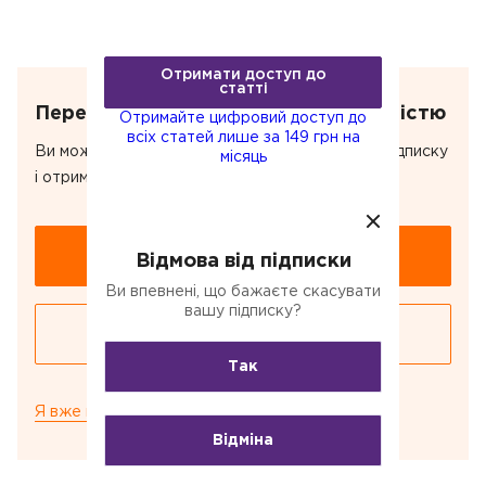
статті
Отримайте цифровий доступ до
всіх статей лише за 149 грн на
Отримати доступ до
місяць
статті
Передплатіть, щоб прочитати повністю
Отримайте цифровий доступ до
всіх статей лише за 149 грн на
Ви можете купити цю статтю або оформити підписку
місяць
і отримати доступ до всіх статей.
Купити статтю за 24 грн
Відмова від підписки
Ви впевнені, що бажаєте скасувати
вашу підписку?
Оформити підписку за 149 грн/міс
Так
Я вже передплатив цю статтю
Відміна