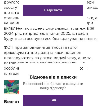
другого і наступних. З 1.08.2025 року штрафи
зростуть до 100% та 150% відповідно. Важливо,
Надіслати
що штрафи застосовуватимуться за тими
ставками, які діятимуть на момент перевірки, а
не на момент порушення. Це означає, що при
виявленні порушень фіскалізаціїї платежів за
2024 рік, наприклад, в кінці 2025, штрафи
будуть застосовуватися без врахування пільги.
ФОП при заповненні звітності варто
враховувати, що дохід із каси повинен
декларуватися за датою видачі чеку, а не за
датою отримання грошей на рахунок. Це
особливо актуально щодо еквайрингових
платежів.
Відмова від підписки
Ви впевнені, що бажаєте скасувати
Як вивести гроші з ТОВ
вашу підписку?
Так
Безготівкові розрахунки