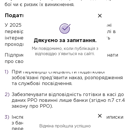
бої чи є ризик їх виникнення.
Податкові перевірки
У 2025 році податкова продовжить активні
перевірки, включаючи контрольні закупівлі в
інтернет-магазинах. Такі перевірки можуть
Дякуємо за запитання.
проходити без попередження.
Ми повідомимо, коли публікація з
відповіддю з’явиться на сайті.
Підприємцям в таких ситуаціях важливо знати
про свої права.
При перевірці спеціалісти податкової
зобов’язані пред’явити наказ, розпорядження
та службові посвідчення.
Забезпечувати відповідність готівки в касі до
даних РРО повинні лише банки (згідно п.7 ст.4
закону про РРО).
Інспектори не мають права вимагати виписки
з банку чи договори під час фактичної
Відміна пройшла успішно
перевірки.