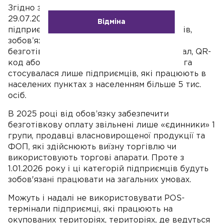
Згідно з постановою Кабміну №894 від
29.07.2022 року, з 1 січня 2025 року всі
Відміна
підприємці, які здійснюють продаж товарів,
зобов’язані забезпечити можливість
безготівкової оплати — через POS-термінал, QR-
код або аналогічні засоби. Раніше ця вимога
стосувалася лише підприємців, які працюють в
населених пунктах з населенням більше 5 тис.
осіб.
В 2025 році від обов’язку забезпечити
безготівкову оплату звільнені лише «єдинники» 1
групи, продавці власновирощеної продукції та
ФОП, які здійснюють виїзну торгівлю чи
використовують торгові апарати. Проте з
1.01.2026 року і ці категорій підприємців будуть
зобов'язані працювати на загальних умовах.
Можуть і надалі не використовувати POS-
термінали підприємці, які працюють на
окупованих територіях, територіях, де ведуться