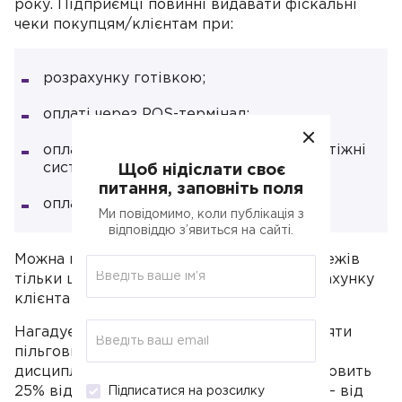
року. Підприємці повинні видавати фіскальні
чеки покупцям/клієнтам при:
розрахунку готівкою;
оплаті через POS-термінал;
оплаті товару через еквайринг та платіжні
системи;
Щоб нідіслати своє
питання, заповніть поля
оплаті через NovaPay.
Ми повідомимо, коли публікація з
відповіддю з’явиться на сайті.
Можна не здійснювати фіскалізацію платежів
тільки щодо прямих транзакцій з IBAN-рахунку
клієнта на IBAN-рахунок підприємця.
Нагадуємо, що до 31.07.2025 року буде діяти
пільговий штраф за порушення касової
дисципліни. За невидачу чеку штраф становить
25% від суми від першого продажу, 50% — від
Підписатися на розсилку