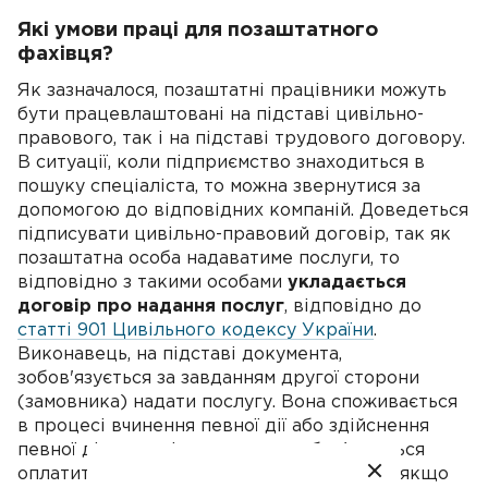
Які умови праці для позаштатного
фахівця?
Як зазначалося, позаштатні працівники можуть
бути працевлаштовані на підставі цивільно-
правового, так і на підставі трудового договору.
В ситуації, коли підприємство знаходиться в
пошуку спеціаліста, то можна звернутися за
допомогою до відповідних компаній. Доведеться
підписувати цивільно-правовий договір, так як
позаштатна особа надаватиме послуги, то
відповідно з такими особами
укладається
договір про надання послуг
, відповідно до
статті 901 Цивільного кодексу України
.
Виконавець, на підставі документа,
зобов'язується за завданням другої сторони
(замовника) надати послугу. Вона споживається
в процесі вчинення певної дії або здійснення
певної діяльності, а замовник зобов'язується
оплатити виконавцеві зазначену послугу, якщо