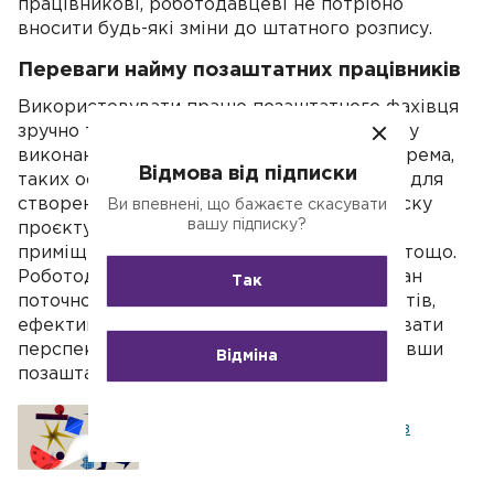
працівникові, роботодавцеві не потрібно
вносити будь-які зміни до штатного розпису.
Переваги найму позаштатних працівників
Використовувати працю позаштатного фахівця
зручно та ефективно, коли є необхідність у
виконанні роботи, що не є постійною. Зокрема,
Відмова від підписки
таких осіб роботодавець може знаходити для
створення презентації, написання чи запуску
Ви впевнені, що бажаєте скасувати
вашу підписку?
проєкту, виконання клінінгових робіт
приміщення після косметичного ремонту тощо.
Роботодавець має можливість оцінити стан
Так
поточної роботи, провести аудит документів,
ефективність виробництва чи проаналізувати
перспективи майбутньої програми, залучивши
Відміна
позаштатного спеціаліста.
Роботодавець може відмовити в
наданні днів відпочинку