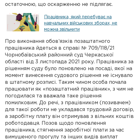
остаточною, що оскарженню не підлягає.
Працівника, який перебуває на
навчальних військових зборах, не
можна звільнити
Про виконання обов’язків позаштатного
працівника йдеться в справі № 709/118/21
Чорнобаївський районний суд Черкаської
області від 3 листопада 2021 року. Працівника за
рішенням суду було поновлено на посаді, якої на
момент винесення судового рішення не існувало
в штатному розписі. Таким чином особа почала
працювати як «позаштатний працівник», з чим не
погодилася та вважала таке рішення
помилковим. До речі, з працівником (позивачем)
для такої роботи не укладався трудовий договір,
а заробітну плату він отримував з вільних коштів
роботодавця. Позов щодо поновлення
працівника, стягнення заробітної плати за час
вимушеного прогулу та інших видів виплат