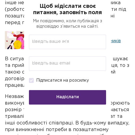
інше не встановлено договором. В замовника
Щоб нідіслати своє
(роботодавця) немає необхідності вимагати під
питання, заповніть поля
позаштатної особи документів, що потрібні
Ми повідомимо, коли публікація з
перед працевлаштуванням.
відповіддю з’явиться на сайті.
Як оподатковується дохід сумісників
В ситуації, коли роботодавець самостійно шукає
та приймає на роботу позаштатного фахівця, то з
такою особою потрібно укладати трудовий
договір та дотримуватися всіх норм
Підписатися на розсилку
працевлаштування.
Незважаючи на вид договору, за яким
Надіслати
виконуватиметься робота, сторони обговорюють
розмір та систему заробітної плати, визначається
тривалість роботи, місце роботи, результат та
інші особливості співпраці. В будь-кому випадку,
при виникненні потреби в позаштатному