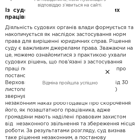
відповіддю з’явиться на сайті.
Із судової практики про позаштатних
працівників
Діяльність судових органів влади формується та
накопичується як наслідок застосування норм
права для вирiшенні юридичних справ. Рішення
суду є важливим джерелами права. Зважаючи на
це, можемо ознайомитися з практикою ухвали
судових рішень, що пов’язані з застосування
праці позаштатних працівників. Мова йде про
постанову Касаційного цивільного суду
Верховного Суду в справі № 583/1631/21 від 30
Відміна пройшла успішно
листопада 2022 року. Позивач (працівник)
звернувся до суду з вимогою визнати
незаконним наказ роботодавця про скорочення
його, як позаштатного працівника, адже
громадяни мають наділені правовим захистом
від незаконного звiльнення та збереження місця
роботи. За результатами розгляду, суд визнав
таке рішення незаконним, а постанову