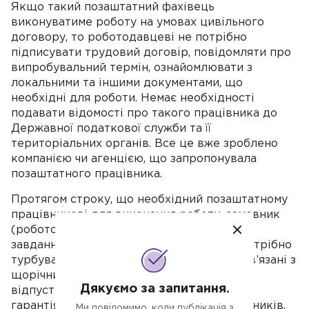
Якщо такий позаштатний фахівець
виконуватиме роботу на умовах цивільного
договору, то роботодавцеві не потрібно
підписувати трудовий договір, повідомляти про
випробувальний термін, ознайомлювати з
локальними та іншими документами, що
необхідні для роботи. Немає необхідності
подавати відомості про такого працівника до
Державної податкової служби та її
територіальних органів. Все це вже зроблено
компанією чи агенцією, що запропонувала
позаштатного працівника.
Протягом строку, що необхідний позаштатному
працівникові для виконання роботи, замовник
(роботодавець) оплачує лише виконання
завдання, що визначено договором. Не потрібно
турбуватися про надання гарантій що пов’язані з
щорічними основними чи додатковими
Дякуємо за запитання.
відпустками, пільгами та додатковими
гарантіями для окремих категорій працівників.
Ми повідомимо, коли публікація з