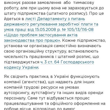
виконує разове замовлення або тимчасову
роботу, але при цьому вона не зараховується до
штату підприємства (штатного розпису). Про це
йдеться в
листі Департаменту з питань
державного регулювання заробітної плати та
умов праці від 15.05.2008 р. № 105/13/116-08
«Щодо проблем застосування актів
законодавства про працю»
. Кожне підприємство,
установа чи організація самостійно визначають
свою організаційну структуру, встановлюють
чисельність працівників і штатний розпис, що
підтверджується
ч. 3 ст. 64 Господарського
кодексу України
.
Як свідчить практика, в Україні функціонують
компанії (агентства), що надають для інших
компаній трудові ресурси на умовах
аутсорсингу, аутстафінгу та інших видів оренди
персоналу. Саме тут відбувається процес
працевлаштування та офіційного оформлення на
робоче місце, відповідно до вимог