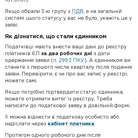
107.01.01).
Якщо обрали 3-ю групу з
ПДВ
, а на загальній
системі цього статусу у вас не було, укажіть це у
заяві.
Як дізнатися, що стали єдинником
Податківці мають внести ваші дані до реєстру
платників ЄП
за два робочих дні
з дати
одержання заяви (
п. 299.3 ПКУ
). А єдинником ви
станете з першого числа кварталу після подання
заяви. Перевірити, є чи про вас запис у реєстрі,
можете самі.
Якщо потрібно підтвердити статус єдинника,
можете отримати витяг із реєстру. Треба
написати до податкової заяву в довільній формі.
Її можна віднести в податкову особисто або
надіслати через
кабінет платника
.
Протягом одного робочого дня після