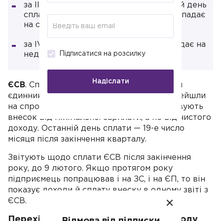
за III квартал — 18 листопада (останній день
сплати переноситься, оскільки 19.11 випадає
на суботу);
за IV квартал — 17 лютого (19.02 выпадає на
неділю).
Підписатися на розсилку
Надіслати
ЄСВ
. Сплачувати внесок за правилами для
єдинників треба із кварталу, в якому перейшли
на спрощену систему. Єдинники розраховують
внесок від мінімальної зарплати, а не від чистого
доходу. Останній день сплати — 19-е число
місяця після закінчення кварталу.
Звітують щодо сплати ЄСВ після закінчення
року, до 9 лютого. Якщо протягом року
підприємець попрацював і на ЗС, і на ЄП, то він
показує доходи й сплату внеску в одному звіті з
ЄСВ.
Перехідні моменти у визначенні доходу