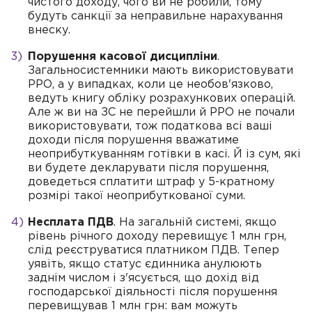
чистого доходу, чого ви не робили, тому
будуть санкції за неправильне нарахування
внеску.
Порушення касової дисципліни
.
Загальносистемники мають використовувати
РРО, а у випадках, коли це необов'язково,
ведуть книгу обліку розрахункових операцій.
Але ж ви на ЗС не перейшли й РРО не почали
використовувати, тож податкова всі ваші
доходи після порушення вважатиме
неоприбуткуванням готівки в касі. Й із сум, які
ви будете декларувати після порушення,
доведеться сплатити штраф у 5-кратному
розмірі такої неоприбуткованої суми.
Несплата ПДВ
. На загальній системі, якщо
рівень річного доходу перевищує 1 млн грн,
слід реєструватися платником ПДВ. Тепер
уявіть, якщо статус єдинника анулюють
заднім числом і з'ясується, що дохід від
господарської діяльності після порушення
перевищував 1 млн грн: вам можуть