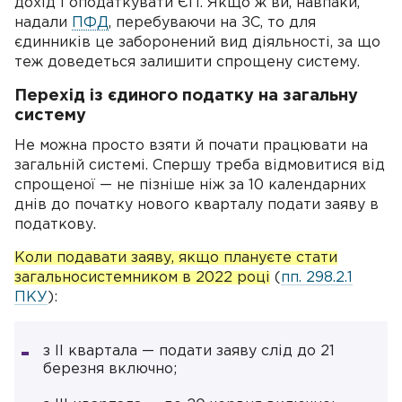
дохід і оподаткувати ЄП. Якщо ж ви, навпаки,
надали
ПФД
, перебуваючи на ЗС, то для
єдинників це заборонений вид діяльності, за що
теж доведеться залишити спрощену систему.
Перехід із єдиного податку на загальну
систему
Не можна просто взяти й почати працювати на
загальній системі. Спершу треба відмовитися від
спрощеної — не пізніше ніж за 10 календарних
днів до початку нового кварталу подати заяву в
податкову.
Коли подавати заяву, якщо плануєте стати
загальносистемником в 2022 році
(
пп. 298.2.1
ПКУ
):
з II квартала — подати заяву слід до 21
березня включно;