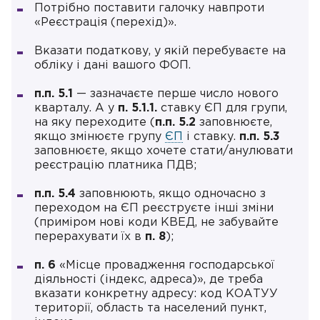
Потрібно поставити галочку навпроти
«Реєстрація (перехід)».
Вказати податкову, у якій перебуваєте на
обліку і дані вашого ФОП.
п.п. 5.1
— зазначаєте перше число нового
кварталу. А у
п. 5.1.1.
ставку ЄП для групи,
на яку переходите (
п.п. 5.2
заповнюєте,
якщо змінюєте групу
ЄП
і ставку.
п.п. 5.3
заповнюєте, якщо хочете стати/анулювати
реєстрацію платника ПДВ;
п.п. 5.4
заповнюють, якщо одночасно з
переходом на ЄП реєструєте інші зміни
(приміром нові коди КВЕД, не забувайте
перерахувати їх в
п. 8
);
п. 6
«Місце провадження господарської
діяльності (індекс, адреса)», де треба
вказати конкретну адресу: код КОАТУУ
території, область та населений пункт,