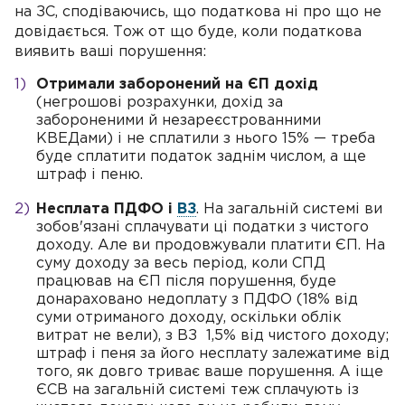
на ЗС, сподіваючись, що податкова ні про що не
довідається. Тож от що буде, коли податкова
виявить ваші порушення:
Отримали заборонений на ЄП дохід
(негрошові розрахунки, дохід за
забороненими й незареєстрованними
КВЕДами) і не сплатили з нього 15% — треба
буде сплатити податок заднім числом, а ще
штраф і пеню.
Несплата ПДФО і
ВЗ
. На загальній системі ви
зобов'язані сплачувати ці податки з чистого
доходу. Але ви продовжували платити ЄП. На
суму доходу за весь період, коли СПД
працював на ЄП після порушення, буде
донараховано недоплату з ПДФО (18% від
суми отриманого доходу, оскільки облік
витрат не вели), з ВЗ 1,5% від чистого доходу;
штраф і пеня за його несплату залежатиме від
того, як довго триває ваше порушення. А іще
ЄСВ на загальній системі теж сплачують із