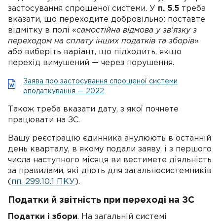
застосування спрощеної системи. У
п. 5.5
треба
вказати, що переходите добровільно: поставте
відмітку в полі «
самостійна відмова у зв'язку з
переходом на сплату інших податків та зборів
»
або виберіть варіант, що підходить, якщо
перехід вимушений — через порушення.
Заява про застосування спрощеної системи
оподаткування — 2022
Також треба вказати дату, з якої почнете
працювати на ЗС.
Вашу реєстрацію єдинника анулюють в останній
день кварталу, в якому подали заяву, і з першого
числа наступного місяця ви вестимете діяльність
за правилами, які діють для загальносистемників
(
пп. 299.10.1 ПКУ
).
Податки й звітність при переході на ЗС
Податки і збори
. На загальній системі