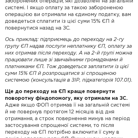
заборонених операцій, які дозволені на загальній
системі. І якщо оплату за такою забороненою
операцією ви отримали на єдиному податку, вам
доведеться сплатити із цієї суми 15% ЄП й
повернутися назад на ЗС.
Ось приклад: підприємець до переходу на 2-гу
групу ЄП надав послуги неплатнику ЄП, оплату за
них отримав після переходу. А на 2-й групі можна
працювати лише зі звичайними громадянами й
платниками ЄП. Тож доведеться заплатити із цієї
суми 15% ЄП й розпрощатися зі спрощеною
системою (консультація в ЗІР, підкатегорія 107.01).
Ще до переходу на ЄП краще повернути
поворотну фіндопомогу, яку отримали на ЗС.
Адже якщо ФОП отримав її на загальній системі
й не повернув протягом 12 місяців від дня
отримання, а строк повернення минув на період
застосування спрощеної системи, то після
переходу на ЄП потрібно включити її суму в