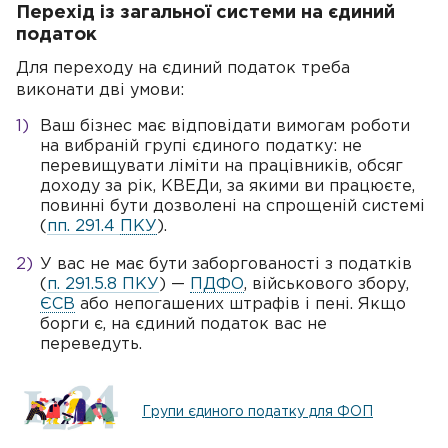
Перехід із загальної системи на єдиний
податок
Для переходу на єдиний податок треба
виконати дві умови:
Ваш бізнес має відповідати вимогам роботи
на вибраній групі єдиного податку: не
перевищувати ліміти на працівників, обсяг
доходу за рік, КВЕДи, за якими ви працюєте,
повинні бути дозволені на спрощеній системі
(
пп. 291.4
ПКУ
).
У вас не має бути заборгованості з податків
(
п. 291.5.8 ПКУ
) —
ПДФО
, військового збору,
ЄСВ
або непогашених штрафів і пені. Якщо
борги є, на єдиний податок вас не
переведуть.
Групи єдиного податку для ФОП