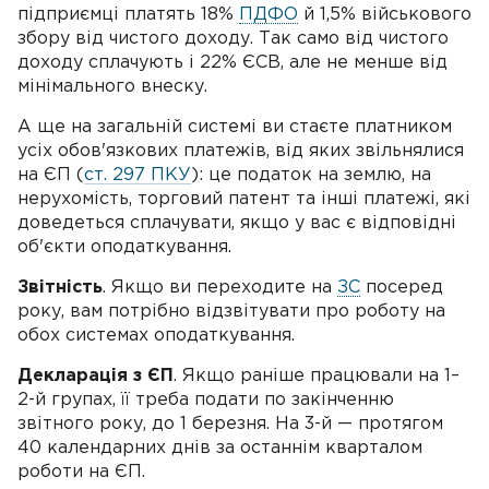
підприємці платять 18%
ПДФО
й 1,5% військового
збору від чистого доходу. Так само від чистого
доходу сплачують і 22% ЄСВ, але не менше від
мінімального внеску.
А ще на загальній системі ви стаєте платником
усіх обов'язкових платежів, від яких звільнялися
на ЄП (
ст. 297 ПКУ
): це податок на землю, на
нерухомість, торговий патент та інші платежі, які
доведеться сплачувати, якщо у вас є відповідні
об'єкти оподаткування.
Звітність
. Якщо ви переходите на
ЗС
посеред
року, вам потрібно відзвітувати про роботу на
обох системах оподаткування.
Декларація з ЄП
. Якщо раніше працювали на 1–
2-й групах, її треба подати по закінченню
звітного року, до 1 березня. На 3-й — протягом
40 календарних днів за останнім кварталом
роботи на ЄП.