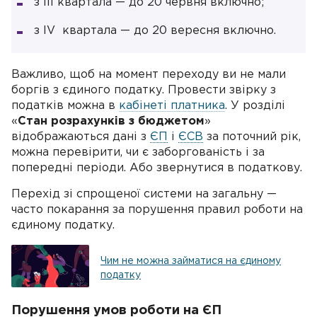
з III квартала — до 20 червня включно;
з IV квартала — до 20 вересня включно.
Важливо, щоб на момент переходу ви не мали
боргів з єдиного податку. Провести звірку з
податків можна в
кабінеті платника
. У розділі
«
Cтан розрахунків з бюджетом
»
відображаються дані з
ЄП
і
ЄСВ
за поточний рік,
можна перевірити, чи є заборгованість і за
попередні періоди. Або звернутися в податкову.
Перехід зі спрощеної системи на загальну —
часто покарання за порушення правил роботи на
єдиному податку.
Чим не можна займатися на єдиному
податку
Порушення умов роботи на ЄП