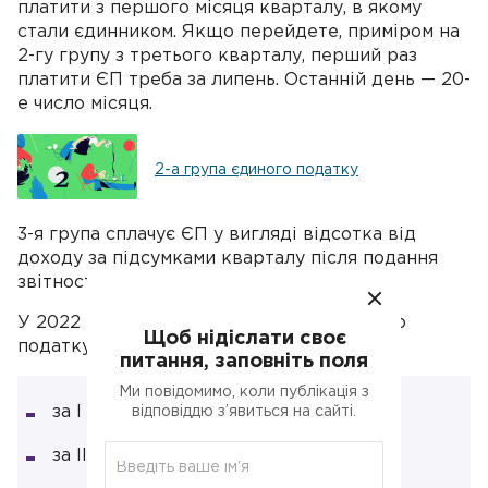
платити з першого місяця кварталу, в якому
стали єдинником. Якщо перейдете, приміром на
2-гу групу з третього кварталу, перший раз
платити ЄП треба за липень. Останній день — 20-
е число місяця.
2-а група єдиного податку
3-я група сплачує ЄП у вигляді відсотка від
доходу за підсумками кварталу після подання
звітності.
У 2022 році останній день сплати єдиного
Щоб нідіслати своє
податку:
питання, заповніть поля
Ми повідомимо, коли публікація з
за I квартал — 19 травня;
відповіддю з’явиться на сайті.
за II квартал — 19 серпня;