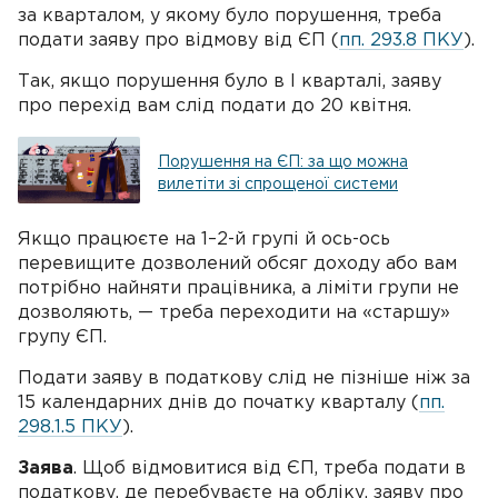
за кварталом, у якому було порушення, треба
подати заяву про відмову від ЄП (
пп. 293.8 ПКУ
).
Так, якщо порушення було в I кварталі, заяву
про перехід вам слід подати до 20 квітня.
Порушення на ЄП: за що можна
вилетіти зі спрощеної системи
Якщо працюєте на 1–2-й групі й ось-ось
перевищите дозволений обсяг доходу або вам
потрібно найняти працівника, а ліміти групи не
дозволяють, — треба переходити на «старшу»
групу ЄП.
Подати заяву в податкову слід не пізніше ніж за
15 календарних днів до початку кварталу (
пп.
298.1.5 ПКУ
).
Заява
. Щоб відмовитися від ЄП, треба подати в
податкову, де перебуваєте на обліку, заяву про