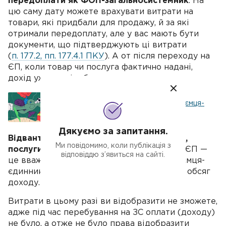
передоплати як ФОП-загальносистемник
. На
цю саму дату можете врахувати витрати на
товари, які придбали для продажу, й за які
отримали передоплату, але у вас мають бути
документи, що підтверджують ці витрати
(
п. 177.2, пп. 177.4.1 ПКУ
). А от після переходу на
ЄП, коли товар чи послуга фактично надані,
дохід уже не відображаємо.
Що вважається доходом підприємця-
єдинника
Дякуємо за запитання.
Відвантажили товар або надали роботи,
Ми повідомимо, коли публікація з
послуги на ЗС
, а оплату отримали вже на ЄП —
відповіддю з’явиться на сайті.
це вважається вашим доходом як підприємця-
єдинника. Цю суму ви включаєте в річний обсяг
доходу.
Витрати в цьому разі ви відобразити не зможете,
адже під час перебування на ЗС оплати (доходу)
не було, а отже не було права відобразити