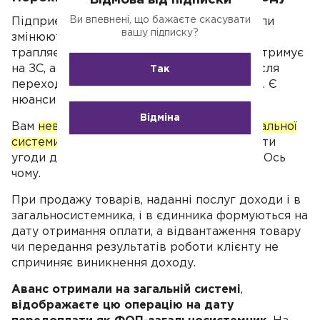
Відмова від підписки
Ви впевнені, що бажаєте скасувати
Підприємці не припиняють діяльності, коли
вашу підписку?
змінюють систему оподаткування. Часто
трапляється так, що гроші підприємець отримує
на ЗС, а роботу виконує й передає вже після
Так
переходу на спрощену систему, і навпаки. Є
нюанси в обліку таких операцій.
Відміна
Вам
невигідно переносити операції із загальної
системи на ЄП
, й у ваших інтересах закрити
угоди до переходу на спрощену систему. Ось
чому.
При продажу товарів, наданні послуг доходи і в
загальносистемника, і в єдинника формуються на
дату отримання оплати, а відвантаження товару
чи передання результатів роботи клієнту не
спричиняє виникнення доходу.
Аванс отримали на загальній системі
,
відображаєте цю операцію на дату