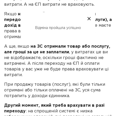
витрати. А на ЄП витрати не враховують.
Якщо
на загальній системі перерахували
передоплату за товари (роботи або послуги), а
дохід від продажу отримали на ЄП
, ви не маєте
Відміна пройшла успішно
права враховувати ці витрати адже дохід
отримали вже на спрощеній системі.
А ще, якщо
на ЗС отримали товар або послугу,
але гроші за це не заплатили
, у витратах це ви
не відображаєте, оскільки гроші фактично не
витрачені. А після переходу на ЄП й оплати
товарів у вас уже не буде права враховувати ці
витрати.
При продажу товарів (послуг), які були тільки
отримані або тільки оплачені на ЗС, уся сума
потрапить у доходи єдинника.
Другий момент, який треба врахувати в разі
переходу
: на спрощеній системі є низка