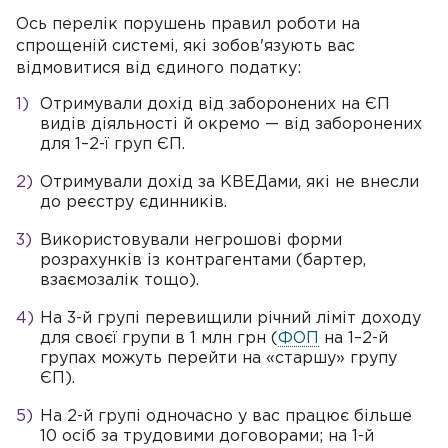
Ось перелік порушень правил роботи на
спрощеній системі, які зобов'язують вас
відмовитися від єдиного податку:
Отримували дохід від заборонених на ЄП
видів діяльності й окремо — від заборонених
для 1–2-ї груп ЄП.
Отримували дохід за КВЕДами, які не внесли
до реєстру єдинників.
Використовували негрошові форми
розрахунків із контрагентами (бартер,
взаємозалік тощо).
На 3-й групі перевищили річний ліміт доходу
для своєї групи в 1 млн грн (
ФОП
на 1–2-й
групах можуть перейти на «старшу» групу
ЄП).
На 2-й групі одночасно у вас працює більше
10 осіб за трудовими договорами; на 1-й