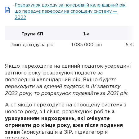
Розрахунок доходу за попередній календарний рік,
що передує переходу на спрощену систему —
2022
Група ЄП
1-а
Ліміт доходу за рік
1 085 000 грн
5 421
Якщо переходите на єдиний податок усередині
звітного року, розрахунок подаєте за
попередній календарний рік. Якщо б
удете
переходити на єдиний податок із ІV кварталу
2022 року, то розрахунок подавайте за 2021 рік.
А от якщо переходите на спрощену систему з
нового року, з 1 січня, розрахунок робіть
з
урахуванням надходжень, які очікуєте
отримати до кінця року, вже після подання
заяви
(консультація в ЗІР, підкатегорія