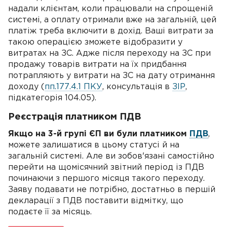
надали клієнтам, коли працювали на спрощеній
системі, а оплату отримали вже на загальній, цей
платіж треба включити в дохід. Ваші витрати за
такою операцією зможете відобразити у
витратах на ЗС. Адже після переходу на ЗС при
продажу товарів витрати на їх придбання
потрапляють у витрати на ЗС на дату отримання
доходу (
пп.177.4.1 ПКУ
, консультація в
ЗІР
,
підкатегорія 104.05).
Реєстрація платником ПДВ
Якщо на 3-й групі ЄП ви були платником
ПДВ
,
можете залишатися в цьому статусі й на
загальній системі. Але ви зобов'язані самостійно
перейти на щомісячний звітний період із ПДВ
починаючи з першого місяця такого переходу.
Заяву подавати не потрібно, достатньо в першій
декларації з ПДВ поставити відмітку, що
подаєте її за місяць.